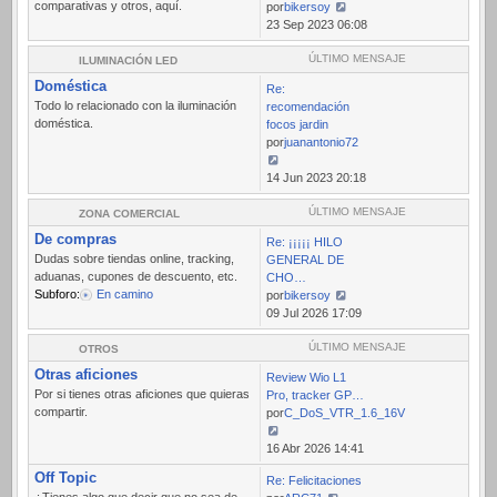
comparativas y otros, aquí.
por
bikersoy
Ver
23 Sep 2023 06:08
último
mensaje
ÚLTIMO MENSAJE
ILUMINACIÓN LED
Doméstica
Re:
Todo lo relacionado con la iluminación
recomendación
doméstica.
focos jardin
por
juanantonio72
Ver
14 Jun 2023 20:18
último
mensaje
ÚLTIMO MENSAJE
ZONA COMERCIAL
De compras
Re: ¡¡¡¡¡ HILO
Dudas sobre tiendas online, tracking,
GENERAL DE
aduanas, cupones de descuento, etc.
CHO…
Subforo:
En camino
por
bikersoy
Ver
09 Jul 2026 17:09
último
mensaje
ÚLTIMO MENSAJE
OTROS
Otras aficiones
Review Wio L1
Por si tienes otras aficiones que quieras
Pro, tracker GP…
compartir.
por
C_DoS_VTR_1.6_16V
Ver
16 Abr 2026 14:41
último
Off Topic
Re: Felicitaciones
mensaje
¿Tienes algo que decir que no sea de