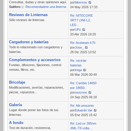
Consultas, dudas y otras opiniones aquí.
por
bikersoy
Subforo:
Recomendadme una linterna
Ver
04 May 2026 17:33
último
Reviews de Linternas
Re: NITECORE
mensaje
Sólo reviews de linternas.
SRT7 (XM-L2,
LED…
por
UPz
Ver
20 Abr 2026 19:20
último
Cargadores y baterías
Re: Acebeam k75
mensaje
Todo lo relacionado con cargadores y
por
Jose_
baterías.
Ver
28 Dic 2025 13:52
último
Complementos y accesorios
Re: reciclar
mensaje
Fundas, difusores, fijaciones, control
baterias
remoto, filtros, etc.
por
irega
Ver
06 Mar 2026 00:49
último
Bricolaje
Re: Cambio 14650
mensaje
Modificaciones, averías, reparaciones,
por 18650.
piezas, repuestos...
por
oseznos
Ver
24 Sep 2025 06:18
último
Galería
Re: Me presento
mensaje
Lugar donde poner las fotos de tus
por
Eduardo Var
linternas.
Ver
05 Ene 2025 15:42
último
A fondo
Re: Led uv 395nm
mensaje
Test de duración, resistencia,
XML-T6 volta…