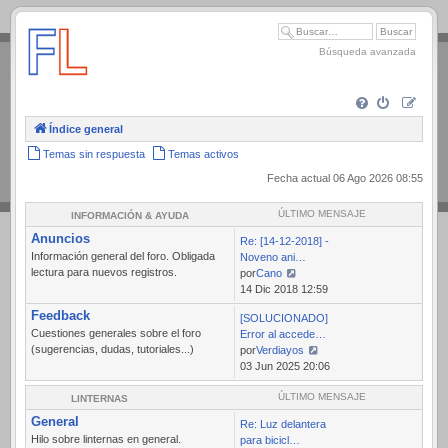
.
Búsqueda avanzada
Índice general
Temas sin respuesta
Temas activos
Fecha actual 06 Ago 2026 08:55
ÚLTIMO MENSAJE
INFORMACIÓN & AYUDA
Anuncios
Re: [14-12-2018] -
Información general del foro. Obligada
Noveno ani…
lectura para nuevos registros.
por
Cano
Ver
14 Dic 2018 12:59
último
Feedback
[SOLUCIONADO]
mensaje
Cuestiones generales sobre el foro
Error al accede…
(sugerencias, dudas, tutoriales...)
por
Verdiayos
Ver
03 Jun 2025 20:06
último
mensaje
ÚLTIMO MENSAJE
LINTERNAS
General
Re: Luz delantera
Hilo sobre linternas en general.
para bicicl…