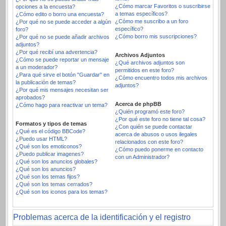
¿Cómo marcar Favoritos o suscribirse
opciones a la encuesta?
a temas específicos?
¿Cómo edito o borro una encuesta?
¿Cómo me suscribo a un foro
¿Por qué no se puede acceder a algún
específico?
foro?
¿Cómo borro mis suscripciones?
¿Por qué no se puede añadir archivos
adjuntos?
¿Por qué recibí una advertencia?
Archivos Adjuntos
¿Cómo se puede reportar un mensaje
¿Qué archivos adjuntos son
a un moderador?
permitidos en este foro?
¿Para qué sirve el botón "Guardar" en
¿Cómo encuentro todos mis archivos
la publicación de temas?
adjuntos?
¿Por qué mis mensajes necesitan ser
aprobados?
Acerca de phpBB
¿Cómo hago para reactivar un tema?
¿Quién programó este foro?
¿Por qué este foro no tiene tal cosa?
Formatos y tipos de temas
¿Con quién se puede contactar
¿Qué es el código BBCode?
acerca de abusos o usos ilegales
¿Puedo usar HTML?
relacionados con este foro?
¿Qué son los emoticonos?
¿Cómo puedo ponerme en contacto
¿Puedo publicar imagenes?
con un Administrador?
¿Qué son los anuncios globales?
¿Qué son los anuncios?
¿Qué son los temas fijos?
¿Qué son los temas cerrados?
¿Qué son los iconos para los temas?
Problemas acerca de la identificación y el registro