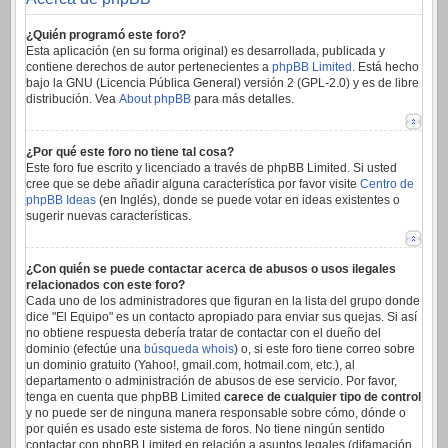
¿Quién programó este foro?
Esta aplicación (en su forma original) es desarrollada, publicada y
contiene derechos de autor pertenecientes a
phpBB Limited
. Está hecho
bajo la GNU (Licencia Pública General) versión 2 (GPL-2.0) y es de libre
distribución. Vea
About phpBB
para más detalles.
¿Por qué este foro no tiene tal cosa?
Este foro fue escrito y licenciado a través de phpBB Limited. Si usted
cree que se debe añadir alguna característica por favor visite
Centro de
phpBB Ideas
(en Inglés), donde se puede votar en ideas existentes o
sugerir nuevas características.
¿Con quién se puede contactar acerca de abusos o usos ilegales
relacionados con este foro?
Cada uno de los administradores que figuran en la lista del grupo donde
dice "El Equipo" es un contacto apropiado para enviar sus quejas. Si así
no obtiene respuesta debería tratar de contactar con el dueño del
dominio (efectúe una
búsqueda whois
) o, si este foro tiene correo sobre
un dominio gratuito (Yahoo!, gmail.com, hotmail.com, etc.), al
departamento o administración de abusos de ese servicio. Por favor,
tenga en cuenta que phpBB Limited
carece de cualquier tipo de control
y no puede ser de ninguna manera responsable sobre cómo, dónde o
por quién es usado este sistema de foros. No tiene ningún sentido
contactar con phpBB Limited en relación a asuntos legales (difamación,