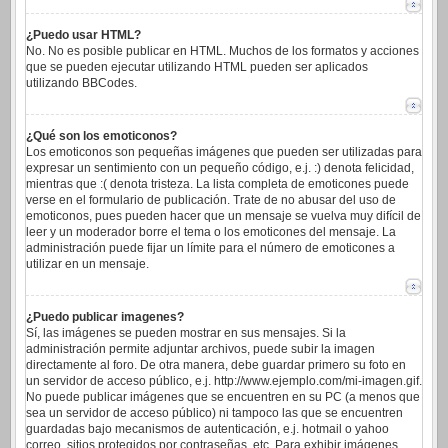
¿Puedo usar HTML?
No. No es posible publicar en HTML. Muchos de los formatos y acciones
que se pueden ejecutar utilizando HTML pueden ser aplicados
utilizando BBCodes.
¿Qué son los emoticonos?
Los emoticonos son pequeñas imágenes que pueden ser utilizadas para
expresar un sentimiento con un pequeño código, e.j. :) denota felicidad,
mientras que :( denota tristeza. La lista completa de emoticones puede
verse en el formulario de publicación. Trate de no abusar del uso de
emoticonos, pues pueden hacer que un mensaje se vuelva muy difícil de
leer y un moderador borre el tema o los emoticones del mensaje. La
administración puede fijar un límite para el número de emoticones a
utilizar en un mensaje.
¿Puedo publicar imagenes?
Sí, las imágenes se pueden mostrar en sus mensajes. Si la
administración permite adjuntar archivos, puede subir la imagen
directamente al foro. De otra manera, debe guardar primero su foto en
un servidor de acceso público, e.j. http://www.ejemplo.com/mi-imagen.gif.
No puede publicar imágenes que se encuentren en su PC (a menos que
sea un servidor de acceso público) ni tampoco las que se encuentren
guardadas bajo mecanismos de autenticación, e.j. hotmail o yahoo
correo, sitios protegidos por contraseñas, etc. Para exhibir imágenes