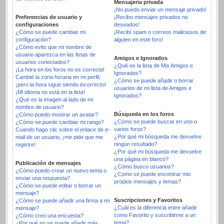
Mensajería privada
¡No puedo enviar un mensaje privado!
Preferencias de usuario y
¡Recibo mensajes privados no
configuraciones
deseados!
¿Cómo se puede cambiar mi
¡Recibí spam o correos maliciosos de
configuración?
alguien en este foro!
¿Cómo evito que mi nombre de
usuario aparezca en las listas de
Amigos e Ignorados
usuarios conectados?
¿Qué es la lista de Mis Amigos e
¡La hora en los foros no es correcta!
Ignorados?
Cambié la zona horaria en mi perfil,
¿Cómo se puede añadir o borrar
¡pero la hora sigue siendo incorrecto!
usuarios de mi lista de Amigos e
¡Mi idioma no está en la lista!
Ignorados?
¿Qué es la imagen al lado de mi
nombre de usuario?
Búsqueda en los foros
¿Cómo puedo mostrar un avatar?
¿Cómo se puede buscar en uno o
¿Cómo se puede cambiar mi rango?
varios foros?
Cuando hago clic sobre el enlace de e-
¿Por qué mi búsqueda me devuelve
mail de un usuario, ¡me pide que me
ningún resultado?
registre!
¿Por qué mi búsqueda me devuelve
una página en blanco?
Publicación de mensajes
¿Cómo busco usuarios?
¿Cómo puedo crear un nuevo tema o
¿Como se puede encontrar mis
enviar una respuesta?
propios mensajes y temas?
¿Cómo se puede editar o borrar un
mensaje?
Suscripciones y Favoritos
¿Cómo se puede añadir una firma a mi
¿Cuál es la diferencia entre añadir
mensaje?
como Favorito y suscribirme a un
¿Cómo creo una encuesta?
tema?
¿Por qué no se puede añadir más