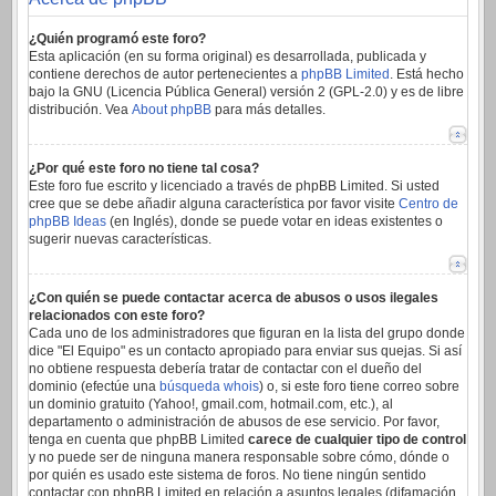
¿Quién programó este foro?
Esta aplicación (en su forma original) es desarrollada, publicada y
contiene derechos de autor pertenecientes a
phpBB Limited
. Está hecho
bajo la GNU (Licencia Pública General) versión 2 (GPL-2.0) y es de libre
distribución. Vea
About phpBB
para más detalles.
¿Por qué este foro no tiene tal cosa?
Este foro fue escrito y licenciado a través de phpBB Limited. Si usted
cree que se debe añadir alguna característica por favor visite
Centro de
phpBB Ideas
(en Inglés), donde se puede votar en ideas existentes o
sugerir nuevas características.
¿Con quién se puede contactar acerca de abusos o usos ilegales
relacionados con este foro?
Cada uno de los administradores que figuran en la lista del grupo donde
dice "El Equipo" es un contacto apropiado para enviar sus quejas. Si así
no obtiene respuesta debería tratar de contactar con el dueño del
dominio (efectúe una
búsqueda whois
) o, si este foro tiene correo sobre
un dominio gratuito (Yahoo!, gmail.com, hotmail.com, etc.), al
departamento o administración de abusos de ese servicio. Por favor,
tenga en cuenta que phpBB Limited
carece de cualquier tipo de control
y no puede ser de ninguna manera responsable sobre cómo, dónde o
por quién es usado este sistema de foros. No tiene ningún sentido
contactar con phpBB Limited en relación a asuntos legales (difamación,