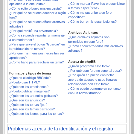
¿Cómo marcar Favoritos o suscribirse
opciones a la encuesta?
a temas específicos?
¿Cómo edito o borro una encuesta?
¿Cómo me suscribo a un foro
¿Por qué no se puede acceder a algún
específico?
foro?
¿Cómo borro mis suscripciones?
¿Por qué no se puede añadir archivos
adjuntos?
¿Por qué recibí una advertencia?
Archivos Adjuntos
¿Cómo se puede reportar un mensaje
¿Qué archivos adjuntos son
a un moderador?
permitidos en este foro?
¿Para qué sirve el botón "Guardar" en
¿Cómo encuentro todos mis archivos
la publicación de temas?
adjuntos?
¿Por qué mis mensajes necesitan ser
aprobados?
Acerca de phpBB
¿Cómo hago para reactivar un tema?
¿Quién programó este foro?
¿Por qué este foro no tiene tal cosa?
Formatos y tipos de temas
¿Con quién se puede contactar
¿Qué es el código BBCode?
acerca de abusos o usos ilegales
¿Puedo usar HTML?
relacionados con este foro?
¿Qué son los emoticonos?
¿Cómo puedo ponerme en contacto
¿Puedo publicar imagenes?
con un Administrador?
¿Qué son los anuncios globales?
¿Qué son los anuncios?
¿Qué son los temas fijos?
¿Qué son los temas cerrados?
¿Qué son los iconos para los temas?
Problemas acerca de la identificación y el registro