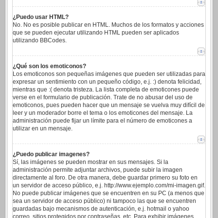
¿Puedo usar HTML?
No. No es posible publicar en HTML. Muchos de los formatos y acciones
que se pueden ejecutar utilizando HTML pueden ser aplicados
utilizando BBCodes.
¿Qué son los emoticonos?
Los emoticonos son pequeñas imágenes que pueden ser utilizadas para
expresar un sentimiento con un pequeño código, e.j. :) denota felicidad,
mientras que :( denota tristeza. La lista completa de emoticones puede
verse en el formulario de publicación. Trate de no abusar del uso de
emoticonos, pues pueden hacer que un mensaje se vuelva muy difícil de
leer y un moderador borre el tema o los emoticones del mensaje. La
administración puede fijar un límite para el número de emoticones a
utilizar en un mensaje.
¿Puedo publicar imagenes?
Sí, las imágenes se pueden mostrar en sus mensajes. Si la
administración permite adjuntar archivos, puede subir la imagen
directamente al foro. De otra manera, debe guardar primero su foto en
un servidor de acceso público, e.j. http://www.ejemplo.com/mi-imagen.gif.
No puede publicar imágenes que se encuentren en su PC (a menos que
sea un servidor de acceso público) ni tampoco las que se encuentren
guardadas bajo mecanismos de autenticación, e.j. hotmail o yahoo
correo, sitios protegidos por contraseñas, etc. Para exhibir imágenes