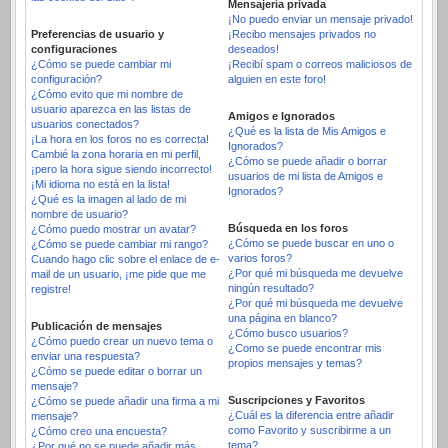
Mensajería privada
¡No puedo enviar un mensaje privado!
Preferencias de usuario y
¡Recibo mensajes privados no
configuraciones
deseados!
¿Cómo se puede cambiar mi
¡Recibí spam o correos maliciosos de
configuración?
alguien en este foro!
¿Cómo evito que mi nombre de
usuario aparezca en las listas de
Amigos e Ignorados
usuarios conectados?
¿Qué es la lista de Mis Amigos e
¡La hora en los foros no es correcta!
Ignorados?
Cambié la zona horaria en mi perfil,
¿Cómo se puede añadir o borrar
¡pero la hora sigue siendo incorrecto!
usuarios de mi lista de Amigos e
¡Mi idioma no está en la lista!
Ignorados?
¿Qué es la imagen al lado de mi
nombre de usuario?
Búsqueda en los foros
¿Cómo puedo mostrar un avatar?
¿Cómo se puede buscar en uno o
¿Cómo se puede cambiar mi rango?
varios foros?
Cuando hago clic sobre el enlace de e-
¿Por qué mi búsqueda me devuelve
mail de un usuario, ¡me pide que me
ningún resultado?
registre!
¿Por qué mi búsqueda me devuelve
una página en blanco?
Publicación de mensajes
¿Cómo busco usuarios?
¿Cómo puedo crear un nuevo tema o
¿Como se puede encontrar mis
enviar una respuesta?
propios mensajes y temas?
¿Cómo se puede editar o borrar un
mensaje?
Suscripciones y Favoritos
¿Cómo se puede añadir una firma a mi
¿Cuál es la diferencia entre añadir
mensaje?
como Favorito y suscribirme a un
¿Cómo creo una encuesta?
tema?
¿Por qué no se puede añadir más