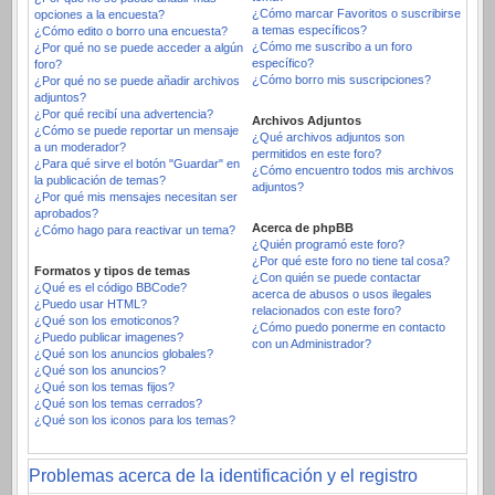
¿Cómo marcar Favoritos o suscribirse
opciones a la encuesta?
a temas específicos?
¿Cómo edito o borro una encuesta?
¿Cómo me suscribo a un foro
¿Por qué no se puede acceder a algún
específico?
foro?
¿Cómo borro mis suscripciones?
¿Por qué no se puede añadir archivos
adjuntos?
¿Por qué recibí una advertencia?
Archivos Adjuntos
¿Cómo se puede reportar un mensaje
¿Qué archivos adjuntos son
a un moderador?
permitidos en este foro?
¿Para qué sirve el botón "Guardar" en
¿Cómo encuentro todos mis archivos
la publicación de temas?
adjuntos?
¿Por qué mis mensajes necesitan ser
aprobados?
Acerca de phpBB
¿Cómo hago para reactivar un tema?
¿Quién programó este foro?
¿Por qué este foro no tiene tal cosa?
Formatos y tipos de temas
¿Con quién se puede contactar
¿Qué es el código BBCode?
acerca de abusos o usos ilegales
¿Puedo usar HTML?
relacionados con este foro?
¿Qué son los emoticonos?
¿Cómo puedo ponerme en contacto
¿Puedo publicar imagenes?
con un Administrador?
¿Qué son los anuncios globales?
¿Qué son los anuncios?
¿Qué son los temas fijos?
¿Qué son los temas cerrados?
¿Qué son los iconos para los temas?
Problemas acerca de la identificación y el registro