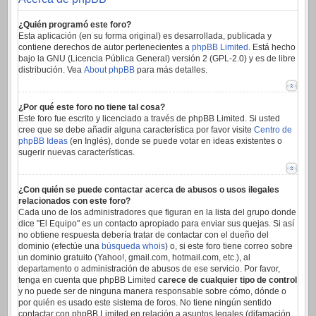
¿Quién programó este foro?
Esta aplicación (en su forma original) es desarrollada, publicada y
contiene derechos de autor pertenecientes a
phpBB Limited
. Está hecho
bajo la GNU (Licencia Pública General) versión 2 (GPL-2.0) y es de libre
distribución. Vea
About phpBB
para más detalles.
¿Por qué este foro no tiene tal cosa?
Este foro fue escrito y licenciado a través de phpBB Limited. Si usted
cree que se debe añadir alguna característica por favor visite
Centro de
phpBB Ideas
(en Inglés), donde se puede votar en ideas existentes o
sugerir nuevas características.
¿Con quién se puede contactar acerca de abusos o usos ilegales
relacionados con este foro?
Cada uno de los administradores que figuran en la lista del grupo donde
dice "El Equipo" es un contacto apropiado para enviar sus quejas. Si así
no obtiene respuesta debería tratar de contactar con el dueño del
dominio (efectúe una
búsqueda whois
) o, si este foro tiene correo sobre
un dominio gratuito (Yahoo!, gmail.com, hotmail.com, etc.), al
departamento o administración de abusos de ese servicio. Por favor,
tenga en cuenta que phpBB Limited
carece de cualquier tipo de control
y no puede ser de ninguna manera responsable sobre cómo, dónde o
por quién es usado este sistema de foros. No tiene ningún sentido
contactar con phpBB Limited en relación a asuntos legales (difamación,