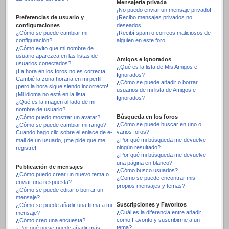
Mensajería privada
¡No puedo enviar un mensaje privado!
Preferencias de usuario y
¡Recibo mensajes privados no
configuraciones
deseados!
¿Cómo se puede cambiar mi
¡Recibí spam o correos maliciosos de
configuración?
alguien en este foro!
¿Cómo evito que mi nombre de
usuario aparezca en las listas de
Amigos e Ignorados
usuarios conectados?
¿Qué es la lista de Mis Amigos e
¡La hora en los foros no es correcta!
Ignorados?
Cambié la zona horaria en mi perfil,
¿Cómo se puede añadir o borrar
¡pero la hora sigue siendo incorrecto!
usuarios de mi lista de Amigos e
¡Mi idioma no está en la lista!
Ignorados?
¿Qué es la imagen al lado de mi
nombre de usuario?
Búsqueda en los foros
¿Cómo puedo mostrar un avatar?
¿Cómo se puede buscar en uno o
¿Cómo se puede cambiar mi rango?
varios foros?
Cuando hago clic sobre el enlace de e-
¿Por qué mi búsqueda me devuelve
mail de un usuario, ¡me pide que me
ningún resultado?
registre!
¿Por qué mi búsqueda me devuelve
una página en blanco?
Publicación de mensajes
¿Cómo busco usuarios?
¿Cómo puedo crear un nuevo tema o
¿Como se puede encontrar mis
enviar una respuesta?
propios mensajes y temas?
¿Cómo se puede editar o borrar un
mensaje?
Suscripciones y Favoritos
¿Cómo se puede añadir una firma a mi
¿Cuál es la diferencia entre añadir
mensaje?
como Favorito y suscribirme a un
¿Cómo creo una encuesta?
tema?
¿Por qué no se puede añadir más