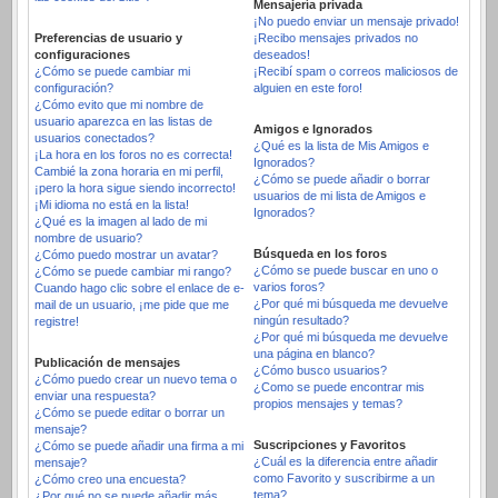
Mensajería privada
¡No puedo enviar un mensaje privado!
Preferencias de usuario y
¡Recibo mensajes privados no
configuraciones
deseados!
¿Cómo se puede cambiar mi
¡Recibí spam o correos maliciosos de
configuración?
alguien en este foro!
¿Cómo evito que mi nombre de
usuario aparezca en las listas de
Amigos e Ignorados
usuarios conectados?
¿Qué es la lista de Mis Amigos e
¡La hora en los foros no es correcta!
Ignorados?
Cambié la zona horaria en mi perfil,
¿Cómo se puede añadir o borrar
¡pero la hora sigue siendo incorrecto!
usuarios de mi lista de Amigos e
¡Mi idioma no está en la lista!
Ignorados?
¿Qué es la imagen al lado de mi
nombre de usuario?
Búsqueda en los foros
¿Cómo puedo mostrar un avatar?
¿Cómo se puede buscar en uno o
¿Cómo se puede cambiar mi rango?
varios foros?
Cuando hago clic sobre el enlace de e-
¿Por qué mi búsqueda me devuelve
mail de un usuario, ¡me pide que me
ningún resultado?
registre!
¿Por qué mi búsqueda me devuelve
una página en blanco?
Publicación de mensajes
¿Cómo busco usuarios?
¿Cómo puedo crear un nuevo tema o
¿Como se puede encontrar mis
enviar una respuesta?
propios mensajes y temas?
¿Cómo se puede editar o borrar un
mensaje?
Suscripciones y Favoritos
¿Cómo se puede añadir una firma a mi
¿Cuál es la diferencia entre añadir
mensaje?
como Favorito y suscribirme a un
¿Cómo creo una encuesta?
tema?
¿Por qué no se puede añadir más