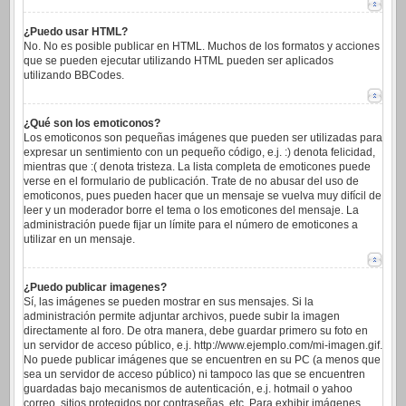
¿Puedo usar HTML?
No. No es posible publicar en HTML. Muchos de los formatos y acciones
que se pueden ejecutar utilizando HTML pueden ser aplicados
utilizando BBCodes.
¿Qué son los emoticonos?
Los emoticonos son pequeñas imágenes que pueden ser utilizadas para
expresar un sentimiento con un pequeño código, e.j. :) denota felicidad,
mientras que :( denota tristeza. La lista completa de emoticones puede
verse en el formulario de publicación. Trate de no abusar del uso de
emoticonos, pues pueden hacer que un mensaje se vuelva muy difícil de
leer y un moderador borre el tema o los emoticones del mensaje. La
administración puede fijar un límite para el número de emoticones a
utilizar en un mensaje.
¿Puedo publicar imagenes?
Sí, las imágenes se pueden mostrar en sus mensajes. Si la
administración permite adjuntar archivos, puede subir la imagen
directamente al foro. De otra manera, debe guardar primero su foto en
un servidor de acceso público, e.j. http://www.ejemplo.com/mi-imagen.gif.
No puede publicar imágenes que se encuentren en su PC (a menos que
sea un servidor de acceso público) ni tampoco las que se encuentren
guardadas bajo mecanismos de autenticación, e.j. hotmail o yahoo
correo, sitios protegidos por contraseñas, etc. Para exhibir imágenes