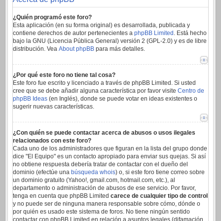
¿Quién programó este foro?
Esta aplicación (en su forma original) es desarrollada, publicada y
contiene derechos de autor pertenecientes a
phpBB Limited
. Está hecho
bajo la GNU (Licencia Pública General) versión 2 (GPL-2.0) y es de libre
distribución. Vea
About phpBB
para más detalles.
¿Por qué este foro no tiene tal cosa?
Este foro fue escrito y licenciado a través de phpBB Limited. Si usted
cree que se debe añadir alguna característica por favor visite
Centro de
phpBB Ideas
(en Inglés), donde se puede votar en ideas existentes o
sugerir nuevas características.
¿Con quién se puede contactar acerca de abusos o usos ilegales
relacionados con este foro?
Cada uno de los administradores que figuran en la lista del grupo donde
dice "El Equipo" es un contacto apropiado para enviar sus quejas. Si así
no obtiene respuesta debería tratar de contactar con el dueño del
dominio (efectúe una
búsqueda whois
) o, si este foro tiene correo sobre
un dominio gratuito (Yahoo!, gmail.com, hotmail.com, etc.), al
departamento o administración de abusos de ese servicio. Por favor,
tenga en cuenta que phpBB Limited
carece de cualquier tipo de control
y no puede ser de ninguna manera responsable sobre cómo, dónde o
por quién es usado este sistema de foros. No tiene ningún sentido
contactar con phpBB Limited en relación a asuntos legales (difamación,