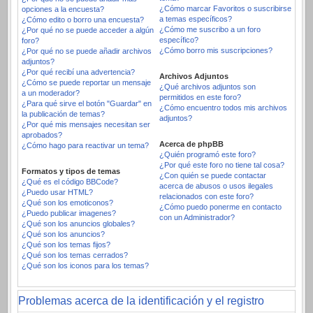
¿Cómo marcar Favoritos o suscribirse
opciones a la encuesta?
a temas específicos?
¿Cómo edito o borro una encuesta?
¿Cómo me suscribo a un foro
¿Por qué no se puede acceder a algún
específico?
foro?
¿Cómo borro mis suscripciones?
¿Por qué no se puede añadir archivos
adjuntos?
¿Por qué recibí una advertencia?
Archivos Adjuntos
¿Cómo se puede reportar un mensaje
¿Qué archivos adjuntos son
a un moderador?
permitidos en este foro?
¿Para qué sirve el botón "Guardar" en
¿Cómo encuentro todos mis archivos
la publicación de temas?
adjuntos?
¿Por qué mis mensajes necesitan ser
aprobados?
Acerca de phpBB
¿Cómo hago para reactivar un tema?
¿Quién programó este foro?
¿Por qué este foro no tiene tal cosa?
Formatos y tipos de temas
¿Con quién se puede contactar
¿Qué es el código BBCode?
acerca de abusos o usos ilegales
¿Puedo usar HTML?
relacionados con este foro?
¿Qué son los emoticonos?
¿Cómo puedo ponerme en contacto
¿Puedo publicar imagenes?
con un Administrador?
¿Qué son los anuncios globales?
¿Qué son los anuncios?
¿Qué son los temas fijos?
¿Qué son los temas cerrados?
¿Qué son los iconos para los temas?
Problemas acerca de la identificación y el registro