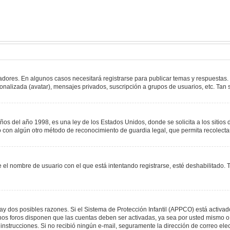
adores. En algunos casos necesitará registrarse para publicar temas y respuestas.
sonalizada (avatar), mensajes privados, suscripción a grupos de usuarios, etc. T
del año 1998, es una ley de los Estados Unidos, donde se solicita a los sitios de
s o con algún otro método de reconocimiento de guardia legal, que permita recolect
e el nombre de usuario con el que está intentando registrarse, esté deshabilitado
hay dos posibles razones. Si el Sistema de Protección Infantil (APPCO) está activad
unos foros disponen que las cuentas deben ser activadas, ya sea por usted mismo o 
 las instrucciones. Si no recibió ningún e-mail, seguramente la dirección de correo e