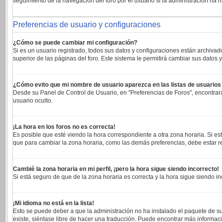
seguimiento de la navegación del foro por el usuario si la administración ha h
Preferencias de usuario y configuraciones
¿Cómo se puede cambiar mi configuración?
Si es un usuario registrado, todos sus datos y configuraciones están archivad
superior de las páginas del foro. Este sistema le permitirá cambiar sus datos y
¿Cómo evito que mi nombre de usuario aparezca en las listas de usuario
Desde su Panel de Control de Usuario, en "Preferencias de Foros", encontrar
usuario oculto.
¡La hora en los foros no es correcta!
Es posible que esté viendo la hora correspondiente a otra zona horaria. Si est
que para cambiar la zona horaria, como las demás preferencias, debe estar re
Cambié la zona horaria en mi perfil, ¡pero la hora sigue siendo incorrecto!
Si está seguro de que de la zona horaria es correcta y la hora sigue siendo 
¡Mi idioma no está en la lista!
Esto se puede deber a que la administración no ha instalado el paquete de su
existe, siéntase libre de hacer una traducción. Puede encontrar más informaci