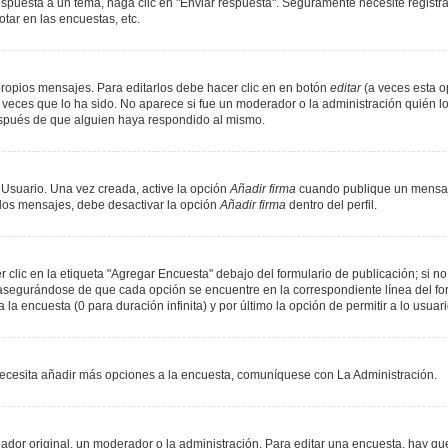
spuesta a un tema, haga clic en "Enviar respuesta". Seguramente necesite registr
tar en las encuestas, etc.
ropios mensajes. Para editarlos debe hacer clic en en botón
editar
(a veces esta op
veces que lo ha sido. No aparece si fue un moderador o la administración quién lo
espués de que alguien haya respondido al mismo.
 Usuario. Una vez creada, active la opción
Añadir firma
cuando publique un mensaje
n los mensajes, debe desactivar la opción
Añadir firma
dentro del perfil.
lic en la etiqueta "Agregar Encuesta" debajo del formulario de publicación; si no 
, asegurándose de que cada opción se encuentre en la correspondiente línea del f
 la encuesta (0 para duración infinita) y por último la opción de permitir a lo usuar
i necesita añadir más opciones a la encuesta, comuníquese con La Administración.
or original, un moderador o la administración. Para editar una encuesta, hay que