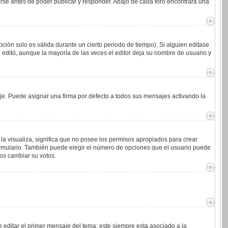
arse antes de poder publicar y responder. Abajo de cada foro encontrará una
ción solo es válida durante un cierto periodo de tiempo). Si alguien editase
 editó, aunque la mayoría de las veces el editor deja su nombre de usuario y
. Puede asignar una firma por defecto a todos sus mensajes activando la
la visualiza, significa que no posee los permisos apropiados para crear
ormulario. También puede elegir el número de opciones que el usuario puede
ios cambiar su votos.
 editar el primer mensaje del tema; este siempre esta asociado a la