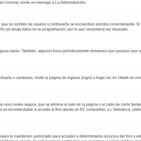
 es correcta, envíe un mensaje a La Administración.
de que su nombre de usuario y contraseña se encuentren escritos correctamente. S
ño y/o tenga fallos en la programación, por lo que necesitaría ser reparado.
lguna razón. También, algunos foros periódicamente remueven sus usuarios que no
varla o cambiarla. Visite la página de ingreso (login) y haga clic en
Olvidé mi co
n una cookie segura, que se elimina al salir de la página o al cabo de cierto tie
 es recomendable si accede al foro desde un PC compartido, e.j. biblioteca, cyber-c
 cuales le mantienen autorizado para acceder a determinados recursos del foro y es