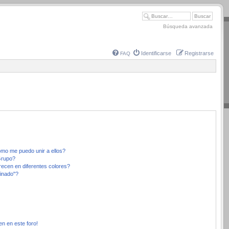
Búsqueda avanzada
Identificarse
Registrarse
FAQ
mo me puedo unir a ellos?
Grupo?
ecen en diferentes colores?
inado"?
en en este foro!