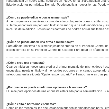
Para publicar un nuevo tema, haga clic en "Nuevo tema". Para publicar una re
lista de acciones permitidas. Ejemplo: Puede publicar nuevos temas, Puede vo
¿Cómo se puede editar o borrar un mensaje?
A menos que sea administrador o moderador, solo puede borrar o editar sus p
su tema, encontrará un pequeño texto indicando que ha sido modificado y las 
la causa de la edición. Los usuarios normales no podrán borrar sus temas d
¿Cómo se puede añadir una firma a mi mensaje?
Para añadir una firma a sus mensajes debe crearla en el Panel de Control de
casilla correcta en su Panel de Control de Usuario. Para dejar de añadirla e
¿Cómo creo una encuesta?
Cuando inicia un nuevo tema o edita el primer mensaje del mismo, debe hacer c
encuestas. Inserte un título y al menos dos opciones en el campo apropiado
seleccionar en la etiqueta "Opciones por usuario", el tiempo límite en días para
¿Por qué no se puede añadir más opciones a la encuesta?
El límite para opciones de una encuesta está fijado por la administración. S
¿Cómo edito o borro una encuesta?
Como en los mensajes, las encuestas solo pueden ser modificadas por su cread