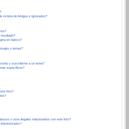
?
e mi lista de Amigos e Ignorados?
oros?
 resultado?
gina en blanco?
nsajes y temas?
avorito y suscribirme a un tema?
emas específicos?
este foro?
ntos?
busos o usos ilegales relacionados con este foro?
Administrador?