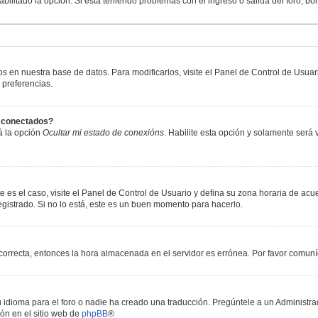
abilitado la opción. Si está teniendo problemas con el ingreso o salida del foro, b
os en nuestra base de datos. Para modificarlos, visite el Panel de Control de Usua
 preferencias.
s conectados?
á la opción
Ocultar mi estado de conexións
. Habilite esta opción y solamente será
e es el caso, visite el Panel de Control de Usuario y defina su zona horaria de acu
gistrado. Si no lo está, este es un buen momento para hacerlo.
incorrecta, entonces la hora almacenada en el servidor es errónea. Por favor comun
 idioma para el foro o nadie ha creado una traducción. Pregúntele a un Administrad
ón en el sitio web de
phpBB
®