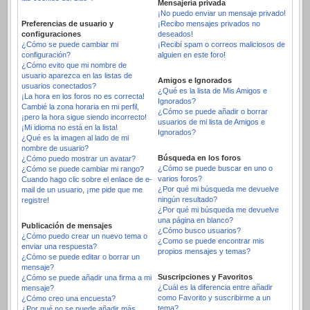
Mensajería privada
¡No puedo enviar un mensaje privado!
Preferencias de usuario y
¡Recibo mensajes privados no
configuraciones
deseados!
¿Cómo se puede cambiar mi
¡Recibí spam o correos maliciosos de
configuración?
alguien en este foro!
¿Cómo evito que mi nombre de
usuario aparezca en las listas de
Amigos e Ignorados
usuarios conectados?
¿Qué es la lista de Mis Amigos e
¡La hora en los foros no es correcta!
Ignorados?
Cambié la zona horaria en mi perfil,
¿Cómo se puede añadir o borrar
¡pero la hora sigue siendo incorrecto!
usuarios de mi lista de Amigos e
¡Mi idioma no está en la lista!
Ignorados?
¿Qué es la imagen al lado de mi
nombre de usuario?
Búsqueda en los foros
¿Cómo puedo mostrar un avatar?
¿Cómo se puede buscar en uno o
¿Cómo se puede cambiar mi rango?
varios foros?
Cuando hago clic sobre el enlace de e-
¿Por qué mi búsqueda me devuelve
mail de un usuario, ¡me pide que me
ningún resultado?
registre!
¿Por qué mi búsqueda me devuelve
una página en blanco?
Publicación de mensajes
¿Cómo busco usuarios?
¿Cómo puedo crear un nuevo tema o
¿Como se puede encontrar mis
enviar una respuesta?
propios mensajes y temas?
¿Cómo se puede editar o borrar un
mensaje?
Suscripciones y Favoritos
¿Cómo se puede añadir una firma a mi
¿Cuál es la diferencia entre añadir
mensaje?
como Favorito y suscribirme a un
¿Cómo creo una encuesta?
tema?
¿Por qué no se puede añadir más