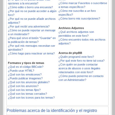
¿Cómo marcar Favoritos o suscribirse
opciones a la encuesta?
a temas específicos?
¿Cómo edito o borro una encuesta?
¿Cómo me suscribo a un foro
¿Por qué no se puede acceder a algún
específico?
foro?
¿Cómo borro mis suscripciones?
¿Por qué no se puede añadir archivos
adjuntos?
¿Por qué recibí una advertencia?
Archivos Adjuntos
¿Cómo se puede reportar un mensaje
¿Qué archivos adjuntos son
a un moderador?
permitidos en este foro?
¿Para qué sirve el botón "Guardar" en
¿Cómo encuentro todos mis archivos
la publicación de temas?
adjuntos?
¿Por qué mis mensajes necesitan ser
aprobados?
Acerca de phpBB
¿Cómo hago para reactivar un tema?
¿Quién programó este foro?
¿Por qué este foro no tiene tal cosa?
Formatos y tipos de temas
¿Con quién se puede contactar
¿Qué es el código BBCode?
acerca de abusos o usos ilegales
¿Puedo usar HTML?
relacionados con este foro?
¿Qué son los emoticonos?
¿Cómo puedo ponerme en contacto
¿Puedo publicar imagenes?
con un Administrador?
¿Qué son los anuncios globales?
¿Qué son los anuncios?
¿Qué son los temas fijos?
¿Qué son los temas cerrados?
¿Qué son los iconos para los temas?
Problemas acerca de la identificación y el registro