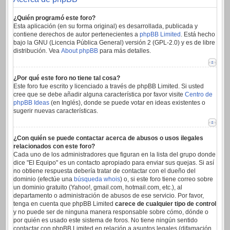
¿Quién programó este foro?
Esta aplicación (en su forma original) es desarrollada, publicada y
contiene derechos de autor pertenecientes a
phpBB Limited
. Está hecho
bajo la GNU (Licencia Pública General) versión 2 (GPL-2.0) y es de libre
distribución. Vea
About phpBB
para más detalles.
¿Por qué este foro no tiene tal cosa?
Este foro fue escrito y licenciado a través de phpBB Limited. Si usted
cree que se debe añadir alguna característica por favor visite
Centro de
phpBB Ideas
(en Inglés), donde se puede votar en ideas existentes o
sugerir nuevas características.
¿Con quién se puede contactar acerca de abusos o usos ilegales
relacionados con este foro?
Cada uno de los administradores que figuran en la lista del grupo donde
dice "El Equipo" es un contacto apropiado para enviar sus quejas. Si así
no obtiene respuesta debería tratar de contactar con el dueño del
dominio (efectúe una
búsqueda whois
) o, si este foro tiene correo sobre
un dominio gratuito (Yahoo!, gmail.com, hotmail.com, etc.), al
departamento o administración de abusos de ese servicio. Por favor,
tenga en cuenta que phpBB Limited
carece de cualquier tipo de control
y no puede ser de ninguna manera responsable sobre cómo, dónde o
por quién es usado este sistema de foros. No tiene ningún sentido
contactar con phpBB Limited en relación a asuntos legales (difamación,