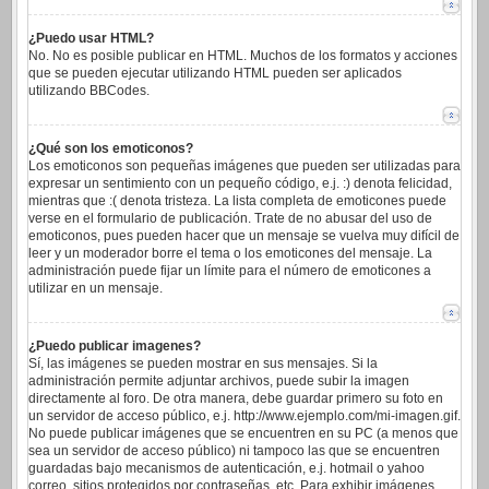
¿Puedo usar HTML?
No. No es posible publicar en HTML. Muchos de los formatos y acciones
que se pueden ejecutar utilizando HTML pueden ser aplicados
utilizando BBCodes.
¿Qué son los emoticonos?
Los emoticonos son pequeñas imágenes que pueden ser utilizadas para
expresar un sentimiento con un pequeño código, e.j. :) denota felicidad,
mientras que :( denota tristeza. La lista completa de emoticones puede
verse en el formulario de publicación. Trate de no abusar del uso de
emoticonos, pues pueden hacer que un mensaje se vuelva muy difícil de
leer y un moderador borre el tema o los emoticones del mensaje. La
administración puede fijar un límite para el número de emoticones a
utilizar en un mensaje.
¿Puedo publicar imagenes?
Sí, las imágenes se pueden mostrar en sus mensajes. Si la
administración permite adjuntar archivos, puede subir la imagen
directamente al foro. De otra manera, debe guardar primero su foto en
un servidor de acceso público, e.j. http://www.ejemplo.com/mi-imagen.gif.
No puede publicar imágenes que se encuentren en su PC (a menos que
sea un servidor de acceso público) ni tampoco las que se encuentren
guardadas bajo mecanismos de autenticación, e.j. hotmail o yahoo
correo, sitios protegidos por contraseñas, etc. Para exhibir imágenes