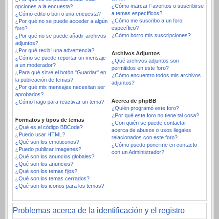
¿Cómo marcar Favoritos o suscribirse
opciones a la encuesta?
a temas específicos?
¿Cómo edito o borro una encuesta?
¿Cómo me suscribo a un foro
¿Por qué no se puede acceder a algún
específico?
foro?
¿Cómo borro mis suscripciones?
¿Por qué no se puede añadir archivos
adjuntos?
¿Por qué recibí una advertencia?
Archivos Adjuntos
¿Cómo se puede reportar un mensaje
¿Qué archivos adjuntos son
a un moderador?
permitidos en este foro?
¿Para qué sirve el botón "Guardar" en
¿Cómo encuentro todos mis archivos
la publicación de temas?
adjuntos?
¿Por qué mis mensajes necesitan ser
aprobados?
Acerca de phpBB
¿Cómo hago para reactivar un tema?
¿Quién programó este foro?
¿Por qué este foro no tiene tal cosa?
Formatos y tipos de temas
¿Con quién se puede contactar
¿Qué es el código BBCode?
acerca de abusos o usos ilegales
¿Puedo usar HTML?
relacionados con este foro?
¿Qué son los emoticonos?
¿Cómo puedo ponerme en contacto
¿Puedo publicar imagenes?
con un Administrador?
¿Qué son los anuncios globales?
¿Qué son los anuncios?
¿Qué son los temas fijos?
¿Qué son los temas cerrados?
¿Qué son los iconos para los temas?
Problemas acerca de la identificación y el registro