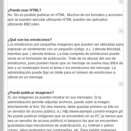
¿Puedo usar HTML?
No. No es posible publicar en HTML. Muchos de los formatos y acciones
que se pueden ejecutar utilizando HTML pueden ser aplicados
utilizando BBCodes.
¿Qué son los emoticonos?
Los emoticonos son pequeñas imágenes que pueden ser utilizadas para
expresar un sentimiento con un pequeño código, e.j. :) denota felicidad,
mientras que :( denota tristeza. La lista completa de emoticones puede
verse en el formulario de publicación. Trate de no abusar del uso de
emoticonos, pues pueden hacer que un mensaje se vuelva muy difícil de
leer y un moderador borre el tema o los emoticones del mensaje. La
administración puede fijar un límite para el número de emoticones a
utilizar en un mensaje.
¿Puedo publicar imagenes?
Sí, las imágenes se pueden mostrar en sus mensajes. Si la
administración permite adjuntar archivos, puede subir la imagen
directamente al foro. De otra manera, debe guardar primero su foto en
un servidor de acceso público, e.j. http://www.ejemplo.com/mi-imagen.gif.
No puede publicar imágenes que se encuentren en su PC (a menos que
sea un servidor de acceso público) ni tampoco las que se encuentren
guardadas bajo mecanismos de autenticación, e.j. hotmail o yahoo
correo, sitios protegidos por contraseñas, etc. Para exhibir imágenes