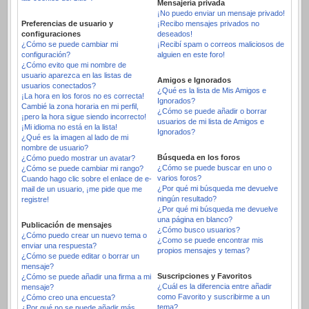
Mensajería privada
¡No puedo enviar un mensaje privado!
Preferencias de usuario y
¡Recibo mensajes privados no
configuraciones
deseados!
¿Cómo se puede cambiar mi
¡Recibí spam o correos maliciosos de
configuración?
alguien en este foro!
¿Cómo evito que mi nombre de
usuario aparezca en las listas de
Amigos e Ignorados
usuarios conectados?
¿Qué es la lista de Mis Amigos e
¡La hora en los foros no es correcta!
Ignorados?
Cambié la zona horaria en mi perfil,
¿Cómo se puede añadir o borrar
¡pero la hora sigue siendo incorrecto!
usuarios de mi lista de Amigos e
¡Mi idioma no está en la lista!
Ignorados?
¿Qué es la imagen al lado de mi
nombre de usuario?
Búsqueda en los foros
¿Cómo puedo mostrar un avatar?
¿Cómo se puede buscar en uno o
¿Cómo se puede cambiar mi rango?
varios foros?
Cuando hago clic sobre el enlace de e-
¿Por qué mi búsqueda me devuelve
mail de un usuario, ¡me pide que me
ningún resultado?
registre!
¿Por qué mi búsqueda me devuelve
una página en blanco?
Publicación de mensajes
¿Cómo busco usuarios?
¿Cómo puedo crear un nuevo tema o
¿Como se puede encontrar mis
enviar una respuesta?
propios mensajes y temas?
¿Cómo se puede editar o borrar un
mensaje?
Suscripciones y Favoritos
¿Cómo se puede añadir una firma a mi
¿Cuál es la diferencia entre añadir
mensaje?
como Favorito y suscribirme a un
¿Cómo creo una encuesta?
tema?
¿Por qué no se puede añadir más