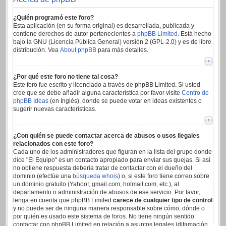
¿Quién programó este foro?
Esta aplicación (en su forma original) es desarrollada, publicada y
contiene derechos de autor pertenecientes a
phpBB Limited
. Está hecho
bajo la GNU (Licencia Pública General) versión 2 (GPL-2.0) y es de libre
distribución. Vea
About phpBB
para más detalles.
¿Por qué este foro no tiene tal cosa?
Este foro fue escrito y licenciado a través de phpBB Limited. Si usted
cree que se debe añadir alguna característica por favor visite
Centro de
phpBB Ideas
(en Inglés), donde se puede votar en ideas existentes o
sugerir nuevas características.
¿Con quién se puede contactar acerca de abusos o usos ilegales
relacionados con este foro?
Cada uno de los administradores que figuran en la lista del grupo donde
dice "El Equipo" es un contacto apropiado para enviar sus quejas. Si así
no obtiene respuesta debería tratar de contactar con el dueño del
dominio (efectúe una
búsqueda whois
) o, si este foro tiene correo sobre
un dominio gratuito (Yahoo!, gmail.com, hotmail.com, etc.), al
departamento o administración de abusos de ese servicio. Por favor,
tenga en cuenta que phpBB Limited
carece de cualquier tipo de control
y no puede ser de ninguna manera responsable sobre cómo, dónde o
por quién es usado este sistema de foros. No tiene ningún sentido
contactar con phpBB Limited en relación a asuntos legales (difamación,