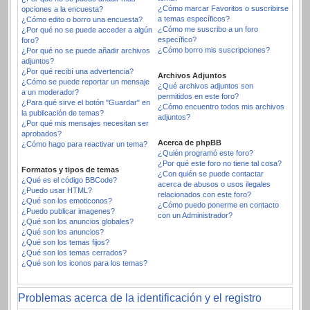
¿Cómo marcar Favoritos o suscribirse
opciones a la encuesta?
a temas específicos?
¿Cómo edito o borro una encuesta?
¿Cómo me suscribo a un foro
¿Por qué no se puede acceder a algún
específico?
foro?
¿Cómo borro mis suscripciones?
¿Por qué no se puede añadir archivos
adjuntos?
¿Por qué recibí una advertencia?
Archivos Adjuntos
¿Cómo se puede reportar un mensaje
¿Qué archivos adjuntos son
a un moderador?
permitidos en este foro?
¿Para qué sirve el botón "Guardar" en
¿Cómo encuentro todos mis archivos
la publicación de temas?
adjuntos?
¿Por qué mis mensajes necesitan ser
aprobados?
Acerca de phpBB
¿Cómo hago para reactivar un tema?
¿Quién programó este foro?
¿Por qué este foro no tiene tal cosa?
Formatos y tipos de temas
¿Con quién se puede contactar
¿Qué es el código BBCode?
acerca de abusos o usos ilegales
¿Puedo usar HTML?
relacionados con este foro?
¿Qué son los emoticonos?
¿Cómo puedo ponerme en contacto
¿Puedo publicar imagenes?
con un Administrador?
¿Qué son los anuncios globales?
¿Qué son los anuncios?
¿Qué son los temas fijos?
¿Qué son los temas cerrados?
¿Qué son los iconos para los temas?
Problemas acerca de la identificación y el registro