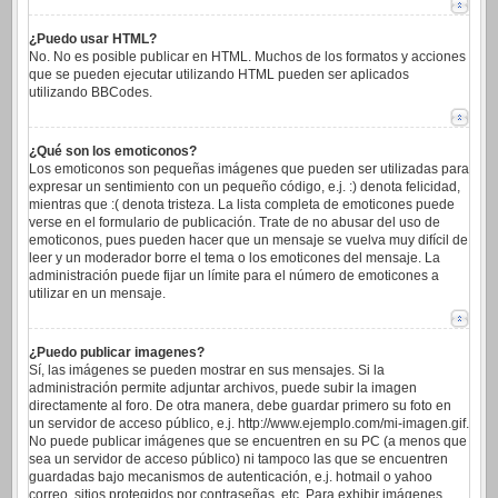
¿Puedo usar HTML?
No. No es posible publicar en HTML. Muchos de los formatos y acciones
que se pueden ejecutar utilizando HTML pueden ser aplicados
utilizando BBCodes.
¿Qué son los emoticonos?
Los emoticonos son pequeñas imágenes que pueden ser utilizadas para
expresar un sentimiento con un pequeño código, e.j. :) denota felicidad,
mientras que :( denota tristeza. La lista completa de emoticones puede
verse en el formulario de publicación. Trate de no abusar del uso de
emoticonos, pues pueden hacer que un mensaje se vuelva muy difícil de
leer y un moderador borre el tema o los emoticones del mensaje. La
administración puede fijar un límite para el número de emoticones a
utilizar en un mensaje.
¿Puedo publicar imagenes?
Sí, las imágenes se pueden mostrar en sus mensajes. Si la
administración permite adjuntar archivos, puede subir la imagen
directamente al foro. De otra manera, debe guardar primero su foto en
un servidor de acceso público, e.j. http://www.ejemplo.com/mi-imagen.gif.
No puede publicar imágenes que se encuentren en su PC (a menos que
sea un servidor de acceso público) ni tampoco las que se encuentren
guardadas bajo mecanismos de autenticación, e.j. hotmail o yahoo
correo, sitios protegidos por contraseñas, etc. Para exhibir imágenes