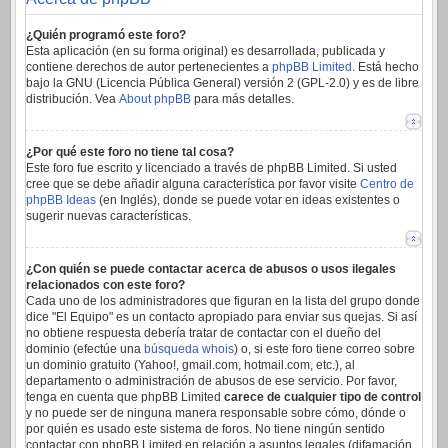
¿Quién programó este foro?
Esta aplicación (en su forma original) es desarrollada, publicada y
contiene derechos de autor pertenecientes a
phpBB Limited
. Está hecho
bajo la GNU (Licencia Pública General) versión 2 (GPL-2.0) y es de libre
distribución. Vea
About phpBB
para más detalles.
¿Por qué este foro no tiene tal cosa?
Este foro fue escrito y licenciado a través de phpBB Limited. Si usted
cree que se debe añadir alguna característica por favor visite
Centro de
phpBB Ideas
(en Inglés), donde se puede votar en ideas existentes o
sugerir nuevas características.
¿Con quién se puede contactar acerca de abusos o usos ilegales
relacionados con este foro?
Cada uno de los administradores que figuran en la lista del grupo donde
dice "El Equipo" es un contacto apropiado para enviar sus quejas. Si así
no obtiene respuesta debería tratar de contactar con el dueño del
dominio (efectúe una
búsqueda whois
) o, si este foro tiene correo sobre
un dominio gratuito (Yahoo!, gmail.com, hotmail.com, etc.), al
departamento o administración de abusos de ese servicio. Por favor,
tenga en cuenta que phpBB Limited
carece de cualquier tipo de control
y no puede ser de ninguna manera responsable sobre cómo, dónde o
por quién es usado este sistema de foros. No tiene ningún sentido
contactar con phpBB Limited en relación a asuntos legales (difamación,