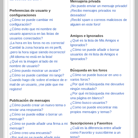
Mensajería privada
¡No puedo enviar un mensaje privado!
Preferencias de usuario y
¡Recibo mensajes privados no
configuraciones
deseados!
¿Cómo se puede cambiar mi
¡Recibí spam o correos maliciosos de
configuración?
alguien en este foro!
¿Cómo evito que mi nombre de
usuario aparezca en las listas de
Amigos e Ignorados
usuarios conectados?
¿Qué es la lista de Mis Amigos e
¡La hora en los foros no es correcta!
Ignorados?
Cambié la zona horaria en mi perfil,
¿Cómo se puede añadir o borrar
¡pero la hora sigue siendo incorrecto!
usuarios de mi lista de Amigos e
¡Mi idioma no está en la lista!
Ignorados?
¿Qué es la imagen al lado de mi
nombre de usuario?
Búsqueda en los foros
¿Cómo puedo mostrar un avatar?
¿Cómo se puede buscar en uno o
¿Cómo se puede cambiar mi rango?
varios foros?
Cuando hago clic sobre el enlace de e-
¿Por qué mi búsqueda me devuelve
mail de un usuario, ¡me pide que me
ningún resultado?
registre!
¿Por qué mi búsqueda me devuelve
una página en blanco?
Publicación de mensajes
¿Cómo busco usuarios?
¿Cómo puedo crear un nuevo tema o
¿Como se puede encontrar mis
enviar una respuesta?
propios mensajes y temas?
¿Cómo se puede editar o borrar un
mensaje?
Suscripciones y Favoritos
¿Cómo se puede añadir una firma a mi
¿Cuál es la diferencia entre añadir
mensaje?
como Favorito y suscribirme a un
¿Cómo creo una encuesta?
tema?
¿Por qué no se puede añadir más