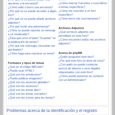
¿Cómo marcar Favoritos o suscribirse
opciones a la encuesta?
a temas específicos?
¿Cómo edito o borro una encuesta?
¿Cómo me suscribo a un foro
¿Por qué no se puede acceder a algún
específico?
foro?
¿Cómo borro mis suscripciones?
¿Por qué no se puede añadir archivos
adjuntos?
¿Por qué recibí una advertencia?
Archivos Adjuntos
¿Cómo se puede reportar un mensaje
¿Qué archivos adjuntos son
a un moderador?
permitidos en este foro?
¿Para qué sirve el botón "Guardar" en
¿Cómo encuentro todos mis archivos
la publicación de temas?
adjuntos?
¿Por qué mis mensajes necesitan ser
aprobados?
Acerca de phpBB
¿Cómo hago para reactivar un tema?
¿Quién programó este foro?
¿Por qué este foro no tiene tal cosa?
Formatos y tipos de temas
¿Con quién se puede contactar
¿Qué es el código BBCode?
acerca de abusos o usos ilegales
¿Puedo usar HTML?
relacionados con este foro?
¿Qué son los emoticonos?
¿Cómo puedo ponerme en contacto
¿Puedo publicar imagenes?
con un Administrador?
¿Qué son los anuncios globales?
¿Qué son los anuncios?
¿Qué son los temas fijos?
¿Qué son los temas cerrados?
¿Qué son los iconos para los temas?
Problemas acerca de la identificación y el registro