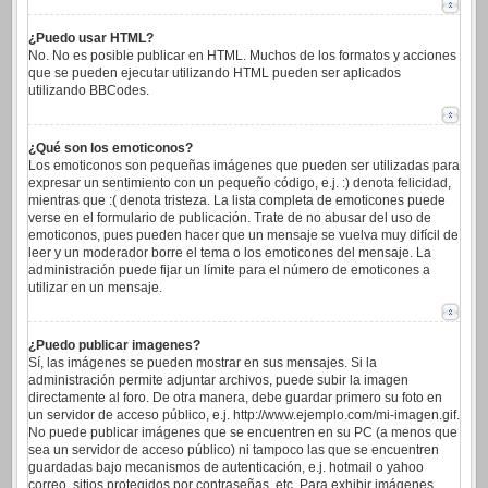
¿Puedo usar HTML?
No. No es posible publicar en HTML. Muchos de los formatos y acciones
que se pueden ejecutar utilizando HTML pueden ser aplicados
utilizando BBCodes.
¿Qué son los emoticonos?
Los emoticonos son pequeñas imágenes que pueden ser utilizadas para
expresar un sentimiento con un pequeño código, e.j. :) denota felicidad,
mientras que :( denota tristeza. La lista completa de emoticones puede
verse en el formulario de publicación. Trate de no abusar del uso de
emoticonos, pues pueden hacer que un mensaje se vuelva muy difícil de
leer y un moderador borre el tema o los emoticones del mensaje. La
administración puede fijar un límite para el número de emoticones a
utilizar en un mensaje.
¿Puedo publicar imagenes?
Sí, las imágenes se pueden mostrar en sus mensajes. Si la
administración permite adjuntar archivos, puede subir la imagen
directamente al foro. De otra manera, debe guardar primero su foto en
un servidor de acceso público, e.j. http://www.ejemplo.com/mi-imagen.gif.
No puede publicar imágenes que se encuentren en su PC (a menos que
sea un servidor de acceso público) ni tampoco las que se encuentren
guardadas bajo mecanismos de autenticación, e.j. hotmail o yahoo
correo, sitios protegidos por contraseñas, etc. Para exhibir imágenes