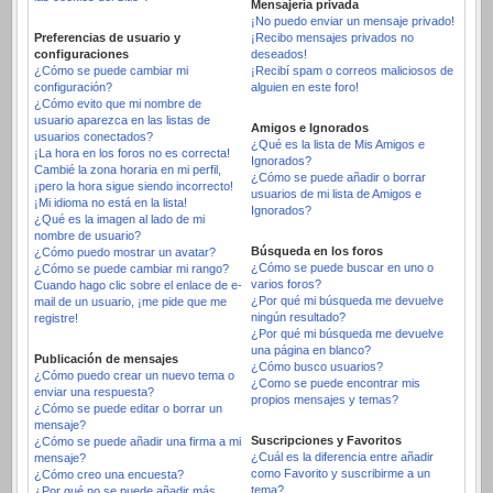
Mensajería privada
¡No puedo enviar un mensaje privado!
Preferencias de usuario y
¡Recibo mensajes privados no
configuraciones
deseados!
¿Cómo se puede cambiar mi
¡Recibí spam o correos maliciosos de
configuración?
alguien en este foro!
¿Cómo evito que mi nombre de
usuario aparezca en las listas de
Amigos e Ignorados
usuarios conectados?
¿Qué es la lista de Mis Amigos e
¡La hora en los foros no es correcta!
Ignorados?
Cambié la zona horaria en mi perfil,
¿Cómo se puede añadir o borrar
¡pero la hora sigue siendo incorrecto!
usuarios de mi lista de Amigos e
¡Mi idioma no está en la lista!
Ignorados?
¿Qué es la imagen al lado de mi
nombre de usuario?
Búsqueda en los foros
¿Cómo puedo mostrar un avatar?
¿Cómo se puede buscar en uno o
¿Cómo se puede cambiar mi rango?
varios foros?
Cuando hago clic sobre el enlace de e-
¿Por qué mi búsqueda me devuelve
mail de un usuario, ¡me pide que me
ningún resultado?
registre!
¿Por qué mi búsqueda me devuelve
una página en blanco?
Publicación de mensajes
¿Cómo busco usuarios?
¿Cómo puedo crear un nuevo tema o
¿Como se puede encontrar mis
enviar una respuesta?
propios mensajes y temas?
¿Cómo se puede editar o borrar un
mensaje?
Suscripciones y Favoritos
¿Cómo se puede añadir una firma a mi
¿Cuál es la diferencia entre añadir
mensaje?
como Favorito y suscribirme a un
¿Cómo creo una encuesta?
tema?
¿Por qué no se puede añadir más