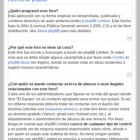
¿Quién programó este foro?
Esta aplicación (en su forma original) es desarrollada, publicada y
contiene derechos de autor pertenecientes a
phpBB Limited
. Está hecho
bajo la GNU (Licencia Pública General) versión 2 (GPL-2.0) y es de libre
distribución. Vea
About phpBB
para más detalles.
¿Por qué este foro no tiene tal cosa?
Este foro fue escrito y licenciado a través de phpBB Limited. Si usted
cree que se debe añadir alguna característica por favor visite
Centro de
phpBB Ideas
(en Inglés), donde se puede votar en ideas existentes o
sugerir nuevas características.
¿Con quién se puede contactar acerca de abusos o usos ilegales
relacionados con este foro?
Cada uno de los administradores que figuran en la lista del grupo donde
dice "El Equipo" es un contacto apropiado para enviar sus quejas. Si así
no obtiene respuesta debería tratar de contactar con el dueño del
dominio (efectúe una
búsqueda whois
) o, si este foro tiene correo sobre
un dominio gratuito (Yahoo!, gmail.com, hotmail.com, etc.), al
departamento o administración de abusos de ese servicio. Por favor,
tenga en cuenta que phpBB Limited
carece de cualquier tipo de control
y no puede ser de ninguna manera responsable sobre cómo, dónde o
por quién es usado este sistema de foros. No tiene ningún sentido
contactar con phpBB Limited en relación a asuntos legales (difamación,