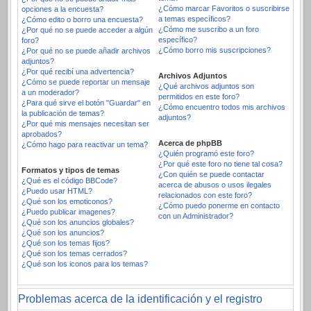
¿Cómo marcar Favoritos o suscribirse
opciones a la encuesta?
a temas específicos?
¿Cómo edito o borro una encuesta?
¿Cómo me suscribo a un foro
¿Por qué no se puede acceder a algún
específico?
foro?
¿Cómo borro mis suscripciones?
¿Por qué no se puede añadir archivos
adjuntos?
¿Por qué recibí una advertencia?
Archivos Adjuntos
¿Cómo se puede reportar un mensaje
¿Qué archivos adjuntos son
a un moderador?
permitidos en este foro?
¿Para qué sirve el botón "Guardar" en
¿Cómo encuentro todos mis archivos
la publicación de temas?
adjuntos?
¿Por qué mis mensajes necesitan ser
aprobados?
Acerca de phpBB
¿Cómo hago para reactivar un tema?
¿Quién programó este foro?
¿Por qué este foro no tiene tal cosa?
Formatos y tipos de temas
¿Con quién se puede contactar
¿Qué es el código BBCode?
acerca de abusos o usos ilegales
¿Puedo usar HTML?
relacionados con este foro?
¿Qué son los emoticonos?
¿Cómo puedo ponerme en contacto
¿Puedo publicar imagenes?
con un Administrador?
¿Qué son los anuncios globales?
¿Qué son los anuncios?
¿Qué son los temas fijos?
¿Qué son los temas cerrados?
¿Qué son los iconos para los temas?
Problemas acerca de la identificación y el registro