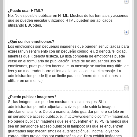
¿Puedo usar HTML?
No. No es posible publicar en HTML. Muchos de los formatos y acciones
que se pueden ejecutar utilizando HTML pueden ser aplicados
utilizando BBCodes.
¿Qué son los emoticonos?
Los emoticonos son pequeñas imágenes que pueden ser utilizadas para
expresar un sentimiento con un pequeño código, e.j. :) denota felicidad,
mientras que :( denota tristeza. La lista completa de emoticones puede
verse en el formulario de publicación. Trate de no abusar del uso de
emoticonos, pues pueden hacer que un mensaje se vuelva muy difícil de
leer y un moderador borre el tema o los emoticones del mensaje. La
administración puede fijar un límite para el número de emoticones a
utilizar en un mensaje.
¿Puedo publicar imagenes?
Sí, las imágenes se pueden mostrar en sus mensajes. Si la
administración permite adjuntar archivos, puede subir la imagen
directamente al foro. De otra manera, debe guardar primero su foto en
un servidor de acceso público, e.j. http://www.ejemplo.com/mi-imagen.gif.
No puede publicar imágenes que se encuentren en su PC (a menos que
sea un servidor de acceso público) ni tampoco las que se encuentren
guardadas bajo mecanismos de autenticación, e.j. hotmail o yahoo
correo, sitios protegidos por contraseñas, etc. Para exhibir imágenes