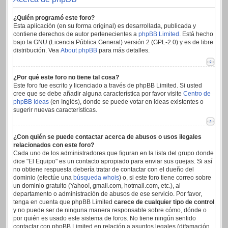
¿Quién programó este foro?
Esta aplicación (en su forma original) es desarrollada, publicada y
contiene derechos de autor pertenecientes a
phpBB Limited
. Está hecho
bajo la GNU (Licencia Pública General) versión 2 (GPL-2.0) y es de libre
distribución. Vea
About phpBB
para más detalles.
¿Por qué este foro no tiene tal cosa?
Este foro fue escrito y licenciado a través de phpBB Limited. Si usted
cree que se debe añadir alguna característica por favor visite
Centro de
phpBB Ideas
(en Inglés), donde se puede votar en ideas existentes o
sugerir nuevas características.
¿Con quién se puede contactar acerca de abusos o usos ilegales
relacionados con este foro?
Cada uno de los administradores que figuran en la lista del grupo donde
dice "El Equipo" es un contacto apropiado para enviar sus quejas. Si así
no obtiene respuesta debería tratar de contactar con el dueño del
dominio (efectúe una
búsqueda whois
) o, si este foro tiene correo sobre
un dominio gratuito (Yahoo!, gmail.com, hotmail.com, etc.), al
departamento o administración de abusos de ese servicio. Por favor,
tenga en cuenta que phpBB Limited
carece de cualquier tipo de control
y no puede ser de ninguna manera responsable sobre cómo, dónde o
por quién es usado este sistema de foros. No tiene ningún sentido
contactar con phpBB Limited en relación a asuntos legales (difamación,