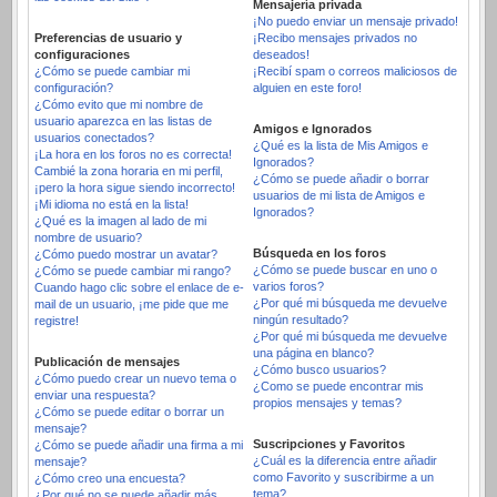
Mensajería privada
¡No puedo enviar un mensaje privado!
Preferencias de usuario y
¡Recibo mensajes privados no
configuraciones
deseados!
¿Cómo se puede cambiar mi
¡Recibí spam o correos maliciosos de
configuración?
alguien en este foro!
¿Cómo evito que mi nombre de
usuario aparezca en las listas de
Amigos e Ignorados
usuarios conectados?
¿Qué es la lista de Mis Amigos e
¡La hora en los foros no es correcta!
Ignorados?
Cambié la zona horaria en mi perfil,
¿Cómo se puede añadir o borrar
¡pero la hora sigue siendo incorrecto!
usuarios de mi lista de Amigos e
¡Mi idioma no está en la lista!
Ignorados?
¿Qué es la imagen al lado de mi
nombre de usuario?
Búsqueda en los foros
¿Cómo puedo mostrar un avatar?
¿Cómo se puede buscar en uno o
¿Cómo se puede cambiar mi rango?
varios foros?
Cuando hago clic sobre el enlace de e-
¿Por qué mi búsqueda me devuelve
mail de un usuario, ¡me pide que me
ningún resultado?
registre!
¿Por qué mi búsqueda me devuelve
una página en blanco?
Publicación de mensajes
¿Cómo busco usuarios?
¿Cómo puedo crear un nuevo tema o
¿Como se puede encontrar mis
enviar una respuesta?
propios mensajes y temas?
¿Cómo se puede editar o borrar un
mensaje?
Suscripciones y Favoritos
¿Cómo se puede añadir una firma a mi
¿Cuál es la diferencia entre añadir
mensaje?
como Favorito y suscribirme a un
¿Cómo creo una encuesta?
tema?
¿Por qué no se puede añadir más