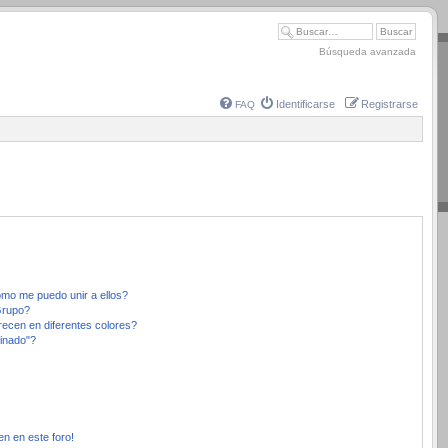
Búsqueda avanzada
Identificarse
Registrarse
FAQ
mo me puedo unir a ellos?
Grupo?
ecen en diferentes colores?
inado"?
en en este foro!