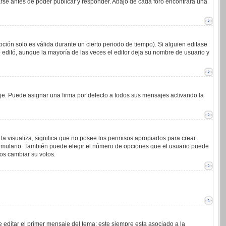
arse antes de poder publicar y responder. Abajo de cada foro encontrará una
ción solo es válida durante un cierto periodo de tiempo). Si alguien editase
 editó, aunque la mayoría de las veces el editor deja su nombre de usuario y
. Puede asignar una firma por defecto a todos sus mensajes activando la
la visualiza, significa que no posee los permisos apropiados para crear
ormulario. También puede elegir el número de opciones que el usuario puede
ios cambiar su votos.
 editar el primer mensaje del tema; este siempre esta asociado a la