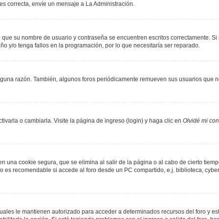
 es correcta, envíe un mensaje a La Administración.
de que su nombre de usuario y contraseña se encuentren escritos correctamente. S
ño y/o tenga fallos en la programación, por lo que necesitaría ser reparado.
lguna razón. También, algunos foros periódicamente remueven sus usuarios que no
varla o cambiarla. Visite la página de ingreso (login) y haga clic en
Olvidé mi co
n una cookie segura, que se elimina al salir de la página o al cabo de cierto tie
 es recomendable si accede al foro desde un PC compartido, e.j. biblioteca, cyber-c
 cuales le mantienen autorizado para acceder a determinados recursos del foro y es