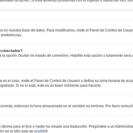
abilitado la opción. Si está teniendo problemas con el ingreso o salida del foro, b
os en nuestra base de datos. Para modificarlos, visite el Panel de Control de Usua
 preferencias.
s conectados?
á la opción
Ocultar mi estado de conexións
. Habilite esta opción y solamente será
e es el caso, visite el Panel de Control de Usuario y defina su zona horaria de acu
gistrado. Si no lo está, este es un buen momento para hacerlo.
incorrecta, entonces la hora almacenada en el servidor es errónea. Por favor comun
 idioma para el foro o nadie ha creado una traducción. Pregúntele a un Administrad
ón en el sitio web de
phpBB
®