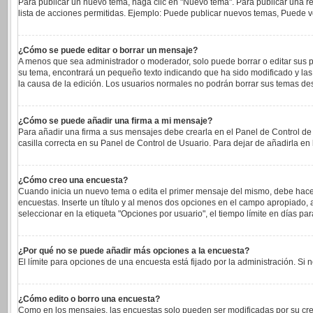
Para publicar un nuevo tema, haga clic en "Nuevo tema". Para publicar una re
lista de acciones permitidas. Ejemplo: Puede publicar nuevos temas, Puede vo
¿Cómo se puede editar o borrar un mensaje?
A menos que sea administrador o moderador, solo puede borrar o editar sus p
su tema, encontrará un pequeño texto indicando que ha sido modificado y las 
la causa de la edición. Los usuarios normales no podrán borrar sus temas d
¿Cómo se puede añadir una firma a mi mensaje?
Para añadir una firma a sus mensajes debe crearla en el Panel de Control de
casilla correcta en su Panel de Control de Usuario. Para dejar de añadirla e
¿Cómo creo una encuesta?
Cuando inicia un nuevo tema o edita el primer mensaje del mismo, debe hacer c
encuestas. Inserte un título y al menos dos opciones en el campo apropiado
seleccionar en la etiqueta "Opciones por usuario", el tiempo límite en días para
¿Por qué no se puede añadir más opciones a la encuesta?
El límite para opciones de una encuesta está fijado por la administración. S
¿Cómo edito o borro una encuesta?
Como en los mensajes, las encuestas solo pueden ser modificadas por su cread