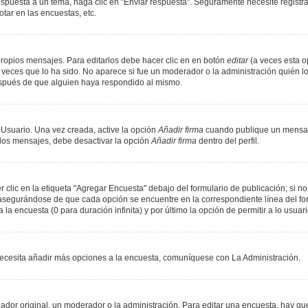
spuesta a un tema, haga clic en "Enviar respuesta". Seguramente necesite registr
tar en las encuestas, etc.
ropios mensajes. Para editarlos debe hacer clic en en botón
editar
(a veces esta op
veces que lo ha sido. No aparece si fue un moderador o la administración quién lo
espués de que alguien haya respondido al mismo.
 Usuario. Una vez creada, active la opción
Añadir firma
cuando publique un mensaje
n los mensajes, debe desactivar la opción
Añadir firma
dentro del perfil.
lic en la etiqueta "Agregar Encuesta" debajo del formulario de publicación; si no 
, asegurándose de que cada opción se encuentre en la correspondiente línea del f
 la encuesta (0 para duración infinita) y por último la opción de permitir a lo usuar
i necesita añadir más opciones a la encuesta, comuníquese con La Administración.
or original, un moderador o la administración. Para editar una encuesta, hay que