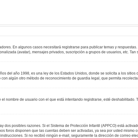
adores. En algunos casos necesitará registrarse para publicar temas y respuestas.
sonalizada (avatar), mensajes privados, suscripción a grupos de usuarios, etc. T
del año 1998, es una ley de los Estados Unidos, donde se solicita a los sitios de
s o con algún otro método de reconocimiento de guardia legal, que permita recolect
e el nombre de usuario con el que está intentando registrarse, esté deshabilitado
hay dos posibles razones. Si el Sistema de Protección Infantil (APPCO) está activad
unos foros disponen que las cuentas deben ser activadas, ya sea por usted mismo o 
 las instrucciones. Si no recibió ningún e-mail, seguramente la dirección de correo e