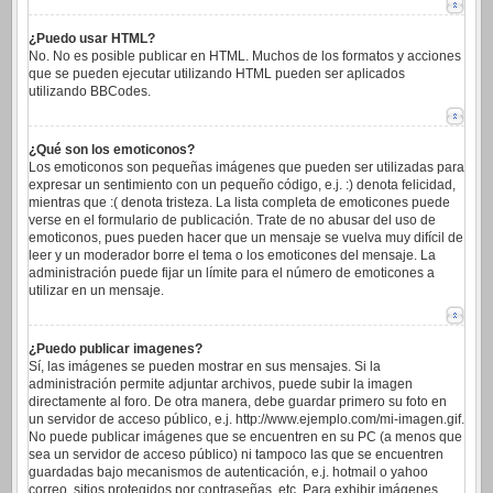
¿Puedo usar HTML?
No. No es posible publicar en HTML. Muchos de los formatos y acciones
que se pueden ejecutar utilizando HTML pueden ser aplicados
utilizando BBCodes.
¿Qué son los emoticonos?
Los emoticonos son pequeñas imágenes que pueden ser utilizadas para
expresar un sentimiento con un pequeño código, e.j. :) denota felicidad,
mientras que :( denota tristeza. La lista completa de emoticones puede
verse en el formulario de publicación. Trate de no abusar del uso de
emoticonos, pues pueden hacer que un mensaje se vuelva muy difícil de
leer y un moderador borre el tema o los emoticones del mensaje. La
administración puede fijar un límite para el número de emoticones a
utilizar en un mensaje.
¿Puedo publicar imagenes?
Sí, las imágenes se pueden mostrar en sus mensajes. Si la
administración permite adjuntar archivos, puede subir la imagen
directamente al foro. De otra manera, debe guardar primero su foto en
un servidor de acceso público, e.j. http://www.ejemplo.com/mi-imagen.gif.
No puede publicar imágenes que se encuentren en su PC (a menos que
sea un servidor de acceso público) ni tampoco las que se encuentren
guardadas bajo mecanismos de autenticación, e.j. hotmail o yahoo
correo, sitios protegidos por contraseñas, etc. Para exhibir imágenes