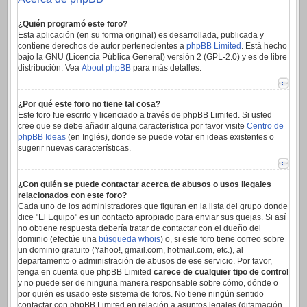
¿Quién programó este foro?
Esta aplicación (en su forma original) es desarrollada, publicada y
contiene derechos de autor pertenecientes a
phpBB Limited
. Está hecho
bajo la GNU (Licencia Pública General) versión 2 (GPL-2.0) y es de libre
distribución. Vea
About phpBB
para más detalles.
¿Por qué este foro no tiene tal cosa?
Este foro fue escrito y licenciado a través de phpBB Limited. Si usted
cree que se debe añadir alguna característica por favor visite
Centro de
phpBB Ideas
(en Inglés), donde se puede votar en ideas existentes o
sugerir nuevas características.
¿Con quién se puede contactar acerca de abusos o usos ilegales
relacionados con este foro?
Cada uno de los administradores que figuran en la lista del grupo donde
dice "El Equipo" es un contacto apropiado para enviar sus quejas. Si así
no obtiene respuesta debería tratar de contactar con el dueño del
dominio (efectúe una
búsqueda whois
) o, si este foro tiene correo sobre
un dominio gratuito (Yahoo!, gmail.com, hotmail.com, etc.), al
departamento o administración de abusos de ese servicio. Por favor,
tenga en cuenta que phpBB Limited
carece de cualquier tipo de control
y no puede ser de ninguna manera responsable sobre cómo, dónde o
por quién es usado este sistema de foros. No tiene ningún sentido
contactar con phpBB Limited en relación a asuntos legales (difamación,