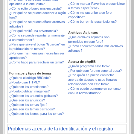
¿Cómo marcar Favoritos o suscribirse
opciones a la encuesta?
a temas específicos?
¿Cómo edito o borro una encuesta?
¿Cómo me suscribo a un foro
¿Por qué no se puede acceder a algún
específico?
foro?
¿Cómo borro mis suscripciones?
¿Por qué no se puede añadir archivos
adjuntos?
¿Por qué recibí una advertencia?
Archivos Adjuntos
¿Cómo se puede reportar un mensaje
¿Qué archivos adjuntos son
a un moderador?
permitidos en este foro?
¿Para qué sirve el botón "Guardar" en
¿Cómo encuentro todos mis archivos
la publicación de temas?
adjuntos?
¿Por qué mis mensajes necesitan ser
aprobados?
Acerca de phpBB
¿Cómo hago para reactivar un tema?
¿Quién programó este foro?
¿Por qué este foro no tiene tal cosa?
Formatos y tipos de temas
¿Con quién se puede contactar
¿Qué es el código BBCode?
acerca de abusos o usos ilegales
¿Puedo usar HTML?
relacionados con este foro?
¿Qué son los emoticonos?
¿Cómo puedo ponerme en contacto
¿Puedo publicar imagenes?
con un Administrador?
¿Qué son los anuncios globales?
¿Qué son los anuncios?
¿Qué son los temas fijos?
¿Qué son los temas cerrados?
¿Qué son los iconos para los temas?
Problemas acerca de la identificación y el registro