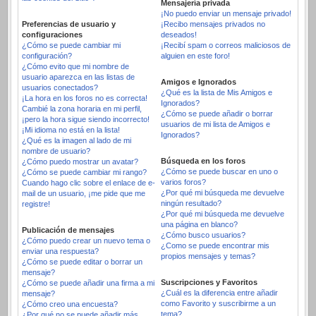
Mensajería privada
¡No puedo enviar un mensaje privado!
Preferencias de usuario y
¡Recibo mensajes privados no
configuraciones
deseados!
¿Cómo se puede cambiar mi
¡Recibí spam o correos maliciosos de
configuración?
alguien en este foro!
¿Cómo evito que mi nombre de
usuario aparezca en las listas de
Amigos e Ignorados
usuarios conectados?
¿Qué es la lista de Mis Amigos e
¡La hora en los foros no es correcta!
Ignorados?
Cambié la zona horaria en mi perfil,
¿Cómo se puede añadir o borrar
¡pero la hora sigue siendo incorrecto!
usuarios de mi lista de Amigos e
¡Mi idioma no está en la lista!
Ignorados?
¿Qué es la imagen al lado de mi
nombre de usuario?
Búsqueda en los foros
¿Cómo puedo mostrar un avatar?
¿Cómo se puede buscar en uno o
¿Cómo se puede cambiar mi rango?
varios foros?
Cuando hago clic sobre el enlace de e-
¿Por qué mi búsqueda me devuelve
mail de un usuario, ¡me pide que me
ningún resultado?
registre!
¿Por qué mi búsqueda me devuelve
una página en blanco?
Publicación de mensajes
¿Cómo busco usuarios?
¿Cómo puedo crear un nuevo tema o
¿Como se puede encontrar mis
enviar una respuesta?
propios mensajes y temas?
¿Cómo se puede editar o borrar un
mensaje?
Suscripciones y Favoritos
¿Cómo se puede añadir una firma a mi
¿Cuál es la diferencia entre añadir
mensaje?
como Favorito y suscribirme a un
¿Cómo creo una encuesta?
tema?
¿Por qué no se puede añadir más