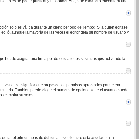
arse antes de poder publicar y responder. Abajo de cada foro encontrará una
ción solo es válida durante un cierto periodo de tiempo). Si alguien editase
 editó, aunque la mayoría de las veces el editor deja su nombre de usuario y
. Puede asignar una firma por defecto a todos sus mensajes activando la
la visualiza, significa que no posee los permisos apropiados para crear
ormulario. También puede elegir el número de opciones que el usuario puede
ios cambiar su votos.
 editar el primer mensaje del tema; este siempre esta asociado a la