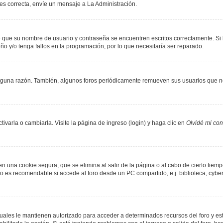
 es correcta, envíe un mensaje a La Administración.
de que su nombre de usuario y contraseña se encuentren escritos correctamente. S
ño y/o tenga fallos en la programación, por lo que necesitaría ser reparado.
lguna razón. También, algunos foros periódicamente remueven sus usuarios que no
varla o cambiarla. Visite la página de ingreso (login) y haga clic en
Olvidé mi co
n una cookie segura, que se elimina al salir de la página o al cabo de cierto tie
 es recomendable si accede al foro desde un PC compartido, e.j. biblioteca, cyber-c
 cuales le mantienen autorizado para acceder a determinados recursos del foro y es