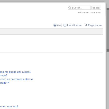
Búsqueda avanzada
Identificarse
Registrarse
FAQ
mo me puedo unir a ellos?
Grupo?
ecen en diferentes colores?
inado"?
en en este foro!