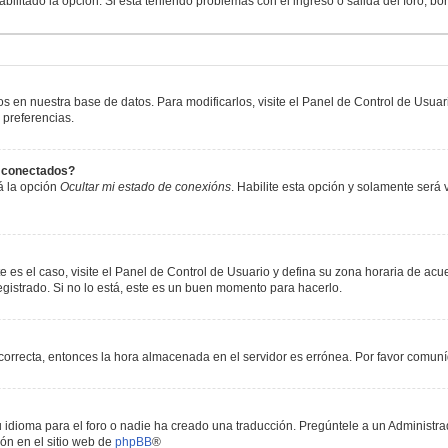
abilitado la opción. Si está teniendo problemas con el ingreso o salida del foro, b
os en nuestra base de datos. Para modificarlos, visite el Panel de Control de Usua
 preferencias.
s conectados?
á la opción
Ocultar mi estado de conexións
. Habilite esta opción y solamente será
e es el caso, visite el Panel de Control de Usuario y defina su zona horaria de acu
gistrado. Si no lo está, este es un buen momento para hacerlo.
incorrecta, entonces la hora almacenada en el servidor es errónea. Por favor comun
 idioma para el foro o nadie ha creado una traducción. Pregúntele a un Administrad
ón en el sitio web de
phpBB
®