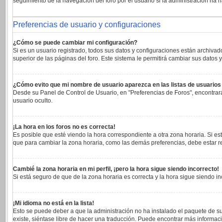
seguimiento de la navegación del foro por el usuario si la administración ha h
Preferencias de usuario y configuraciones
¿Cómo se puede cambiar mi configuración?
Si es un usuario registrado, todos sus datos y configuraciones están archivad
superior de las páginas del foro. Este sistema le permitirá cambiar sus datos y
¿Cómo evito que mi nombre de usuario aparezca en las listas de usuario
Desde su Panel de Control de Usuario, en "Preferencias de Foros", encontrar
usuario oculto.
¡La hora en los foros no es correcta!
Es posible que esté viendo la hora correspondiente a otra zona horaria. Si est
que para cambiar la zona horaria, como las demás preferencias, debe estar re
Cambié la zona horaria en mi perfil, ¡pero la hora sigue siendo incorrecto!
Si está seguro de que de la zona horaria es correcta y la hora sigue siendo 
¡Mi idioma no está en la lista!
Esto se puede deber a que la administración no ha instalado el paquete de su
existe, siéntase libre de hacer una traducción. Puede encontrar más informaci