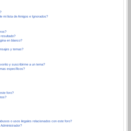
?
e mi lista de Amigos e Ignorados?
oros?
 resultado?
gina en blanco?
nsajes y temas?
avorito y suscribirme a un tema?
emas específicos?
este foro?
ntos?
busos o usos ilegales relacionados con este foro?
Administrador?