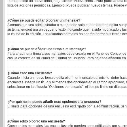
Para publicar un nuevo tema, haga clic en "Nuevo tema". Para publicar una re
lista de acciones permitidas. Ejemplo: Puede publicar nuevos temas, Puede vo
¿Cómo se puede editar o borrar un mensaje?
A menos que sea administrador o moderador, solo puede borrar o editar sus p
su tema, encontrará un pequeño texto indicando que ha sido modificado y las 
la causa de la edición. Los usuarios normales no podrán borrar sus temas d
¿Cómo se puede añadir una firma a mi mensaje?
Para añadir una firma a sus mensajes debe crearla en el Panel de Control de
casilla correcta en su Panel de Control de Usuario. Para dejar de añadirla e
¿Cómo creo una encuesta?
Cuando inicia un nuevo tema o edita el primer mensaje del mismo, debe hacer c
encuestas. Inserte un título y al menos dos opciones en el campo apropiado
seleccionar en la etiqueta "Opciones por usuario", el tiempo límite en días para
¿Por qué no se puede añadir más opciones a la encuesta?
El límite para opciones de una encuesta está fijado por la administración. S
¿Cómo edito o borro una encuesta?
Como en los mensajes, las encuestas solo pueden ser modificadas por su cread