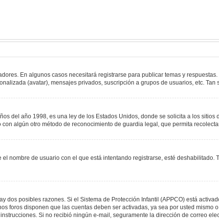
adores. En algunos casos necesitará registrarse para publicar temas y respuestas.
sonalizada (avatar), mensajes privados, suscripción a grupos de usuarios, etc. T
del año 1998, es una ley de los Estados Unidos, donde se solicita a los sitios de
s o con algún otro método de reconocimiento de guardia legal, que permita recolect
e el nombre de usuario con el que está intentando registrarse, esté deshabilitado
hay dos posibles razones. Si el Sistema de Protección Infantil (APPCO) está activad
unos foros disponen que las cuentas deben ser activadas, ya sea por usted mismo o 
 las instrucciones. Si no recibió ningún e-mail, seguramente la dirección de correo e