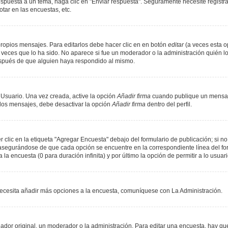
spuesta a un tema, haga clic en "Enviar respuesta". Seguramente necesite registr
tar en las encuestas, etc.
ropios mensajes. Para editarlos debe hacer clic en en botón
editar
(a veces esta op
veces que lo ha sido. No aparece si fue un moderador o la administración quién lo
espués de que alguien haya respondido al mismo.
 Usuario. Una vez creada, active la opción
Añadir firma
cuando publique un mensaje
n los mensajes, debe desactivar la opción
Añadir firma
dentro del perfil.
lic en la etiqueta "Agregar Encuesta" debajo del formulario de publicación; si no 
, asegurándose de que cada opción se encuentre en la correspondiente línea del f
 la encuesta (0 para duración infinita) y por último la opción de permitir a lo usuar
i necesita añadir más opciones a la encuesta, comuníquese con La Administración.
or original, un moderador o la administración. Para editar una encuesta, hay que