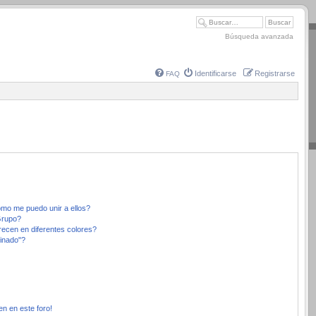
Búsqueda avanzada
Identificarse
Registrarse
FAQ
mo me puedo unir a ellos?
Grupo?
ecen en diferentes colores?
inado"?
en en este foro!