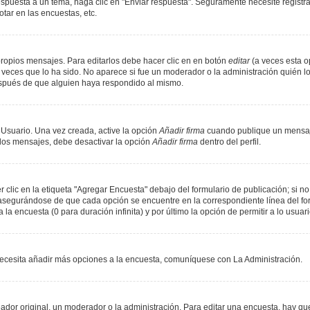
spuesta a un tema, haga clic en "Enviar respuesta". Seguramente necesite registr
tar en las encuestas, etc.
ropios mensajes. Para editarlos debe hacer clic en en botón
editar
(a veces esta op
veces que lo ha sido. No aparece si fue un moderador o la administración quién lo
espués de que alguien haya respondido al mismo.
 Usuario. Una vez creada, active la opción
Añadir firma
cuando publique un mensaje
n los mensajes, debe desactivar la opción
Añadir firma
dentro del perfil.
lic en la etiqueta "Agregar Encuesta" debajo del formulario de publicación; si no 
, asegurándose de que cada opción se encuentre en la correspondiente línea del f
 la encuesta (0 para duración infinita) y por último la opción de permitir a lo usuar
i necesita añadir más opciones a la encuesta, comuníquese con La Administración.
or original, un moderador o la administración. Para editar una encuesta, hay que