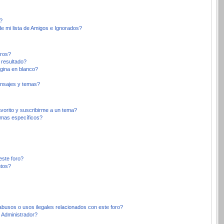
?
e mi lista de Amigos e Ignorados?
oros?
 resultado?
gina en blanco?
nsajes y temas?
avorito y suscribirme a un tema?
emas específicos?
este foro?
ntos?
busos o usos ilegales relacionados con este foro?
Administrador?