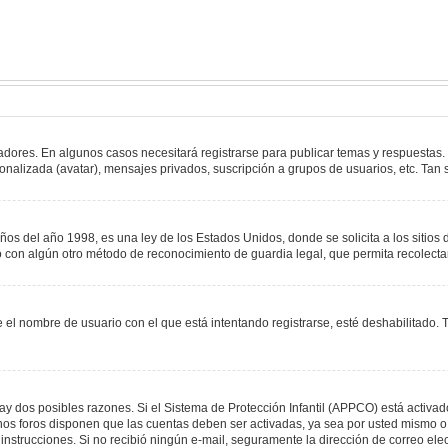
adores. En algunos casos necesitará registrarse para publicar temas y respuestas.
sonalizada (avatar), mensajes privados, suscripción a grupos de usuarios, etc. T
del año 1998, es una ley de los Estados Unidos, donde se solicita a los sitios de
s o con algún otro método de reconocimiento de guardia legal, que permita recolect
e el nombre de usuario con el que está intentando registrarse, esté deshabilitado
hay dos posibles razones. Si el Sistema de Protección Infantil (APPCO) está activad
unos foros disponen que las cuentas deben ser activadas, ya sea por usted mismo o 
 las instrucciones. Si no recibió ningún e-mail, seguramente la dirección de correo e