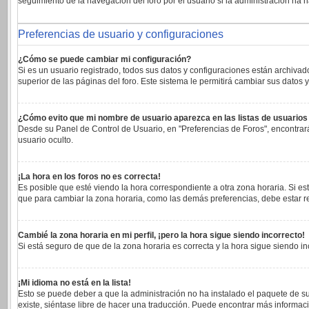
seguimiento de la navegación del foro por el usuario si la administración ha h
Preferencias de usuario y configuraciones
¿Cómo se puede cambiar mi configuración?
Si es un usuario registrado, todos sus datos y configuraciones están archivad
superior de las páginas del foro. Este sistema le permitirá cambiar sus datos y
¿Cómo evito que mi nombre de usuario aparezca en las listas de usuario
Desde su Panel de Control de Usuario, en "Preferencias de Foros", encontrar
usuario oculto.
¡La hora en los foros no es correcta!
Es posible que esté viendo la hora correspondiente a otra zona horaria. Si est
que para cambiar la zona horaria, como las demás preferencias, debe estar re
Cambié la zona horaria en mi perfil, ¡pero la hora sigue siendo incorrecto!
Si está seguro de que de la zona horaria es correcta y la hora sigue siendo 
¡Mi idioma no está en la lista!
Esto se puede deber a que la administración no ha instalado el paquete de su
existe, siéntase libre de hacer una traducción. Puede encontrar más informaci