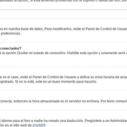
abilitado la opción. Si está teniendo problemas con el ingreso o salida del foro, b
os en nuestra base de datos. Para modificarlos, visite el Panel de Control de Usua
 preferencias.
s conectados?
á la opción
Ocultar mi estado de conexións
. Habilite esta opción y solamente será
e es el caso, visite el Panel de Control de Usuario y defina su zona horaria de acu
gistrado. Si no lo está, este es un buen momento para hacerlo.
incorrecta, entonces la hora almacenada en el servidor es errónea. Por favor comun
 idioma para el foro o nadie ha creado una traducción. Pregúntele a un Administrad
ón en el sitio web de
phpBB
®