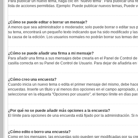
Para publicar un nuevo tema, haga clic en "Nuevo tema". Para publicar una re
lista de acciones permitidas. Ejemplo: Puede publicar nuevos temas, Puede vo
¿Cómo se puede editar o borrar un mensaje?
A menos que sea administrador o moderador, solo puede borrar o editar sus p
su tema, encontrará un pequeño texto indicando que ha sido modificado y las 
la causa de la edición. Los usuarios normales no podrán borrar sus temas d
¿Cómo se puede añadir una firma a mi mensaje?
Para añadir una firma a sus mensajes debe crearla en el Panel de Control de
casilla correcta en su Panel de Control de Usuario. Para dejar de añadirla e
¿Cómo creo una encuesta?
Cuando inicia un nuevo tema o edita el primer mensaje del mismo, debe hacer c
encuestas. Inserte un título y al menos dos opciones en el campo apropiado
seleccionar en la etiqueta "Opciones por usuario", el tiempo límite en días para
¿Por qué no se puede añadir más opciones a la encuesta?
El límite para opciones de una encuesta está fijado por la administración. S
¿Cómo edito o borro una encuesta?
Como en los mensajes, las encuestas solo pueden ser modificadas por su cread