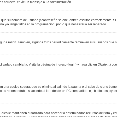
 es correcta, envíe un mensaje a La Administración.
de que su nombre de usuario y contraseña se encuentren escritos correctamente. S
ño y/o tenga fallos en la programación, por lo que necesitaría ser reparado.
lguna razón. También, algunos foros periódicamente remueven sus usuarios que no
varla o cambiarla. Visite la página de ingreso (login) y haga clic en
Olvidé mi co
n una cookie segura, que se elimina al salir de la página o al cabo de cierto tie
 es recomendable si accede al foro desde un PC compartido, e.j. biblioteca, cyber-c
 cuales le mantienen autorizado para acceder a determinados recursos del foro y es