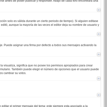
arse antes de poder publicar y responder. Abajo de cada foro encontrará una
ción solo es válida durante un cierto periodo de tiempo). Si alguien editase
 editó, aunque la mayoría de las veces el editor deja su nombre de usuario y
. Puede asignar una firma por defecto a todos sus mensajes activando la
la visualiza, significa que no posee los permisos apropiados para crear
ormulario. También puede elegir el número de opciones que el usuario puede
ios cambiar su votos.
 editar el primer mensaje del tema; este siempre esta asociado a la