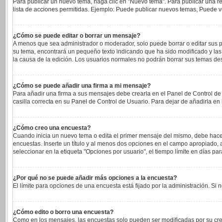
Para publicar un nuevo tema, haga clic en "Nuevo tema". Para publicar una re
lista de acciones permitidas. Ejemplo: Puede publicar nuevos temas, Puede vo
¿Cómo se puede editar o borrar un mensaje?
A menos que sea administrador o moderador, solo puede borrar o editar sus p
su tema, encontrará un pequeño texto indicando que ha sido modificado y las 
la causa de la edición. Los usuarios normales no podrán borrar sus temas d
¿Cómo se puede añadir una firma a mi mensaje?
Para añadir una firma a sus mensajes debe crearla en el Panel de Control de
casilla correcta en su Panel de Control de Usuario. Para dejar de añadirla e
¿Cómo creo una encuesta?
Cuando inicia un nuevo tema o edita el primer mensaje del mismo, debe hacer c
encuestas. Inserte un título y al menos dos opciones en el campo apropiado
seleccionar en la etiqueta "Opciones por usuario", el tiempo límite en días para
¿Por qué no se puede añadir más opciones a la encuesta?
El límite para opciones de una encuesta está fijado por la administración. S
¿Cómo edito o borro una encuesta?
Como en los mensajes, las encuestas solo pueden ser modificadas por su cread