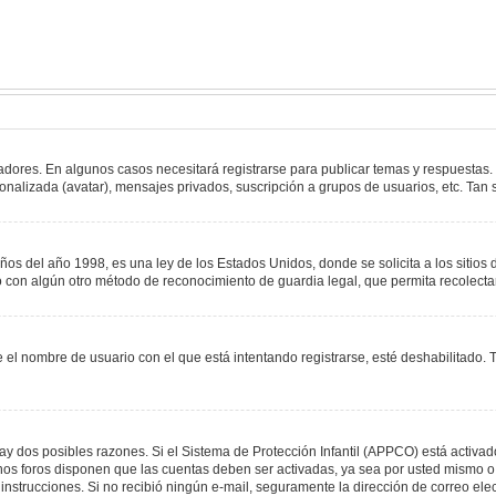
adores. En algunos casos necesitará registrarse para publicar temas y respuestas.
sonalizada (avatar), mensajes privados, suscripción a grupos de usuarios, etc. T
del año 1998, es una ley de los Estados Unidos, donde se solicita a los sitios de
s o con algún otro método de reconocimiento de guardia legal, que permita recolect
e el nombre de usuario con el que está intentando registrarse, esté deshabilitado
hay dos posibles razones. Si el Sistema de Protección Infantil (APPCO) está activad
unos foros disponen que las cuentas deben ser activadas, ya sea por usted mismo o 
 las instrucciones. Si no recibió ningún e-mail, seguramente la dirección de correo e