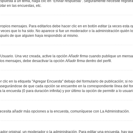
spuesta a un tema, haga clic en "Enviar respuesta". Seguramente necesite registr
tar en las encuestas, etc.
ropios mensajes. Para editarlos debe hacer clic en en botón
editar
(a veces esta op
veces que lo ha sido. No aparece si fue un moderador o la administración quién lo
espués de que alguien haya respondido al mismo.
 Usuario. Una vez creada, active la opción
Añadir firma
cuando publique un mensaje
n los mensajes, debe desactivar la opción
Añadir firma
dentro del perfil.
lic en la etiqueta "Agregar Encuesta" debajo del formulario de publicación; si no 
, asegurándose de que cada opción se encuentre en la correspondiente línea del f
 la encuesta (0 para duración infinita) y por último la opción de permitir a lo usuar
i necesita añadir más opciones a la encuesta, comuníquese con La Administración.
or original, un moderador o la administración. Para editar una encuesta, hay que