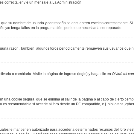
 es correcta, envíe un mensaje a La Administración.
de que su nombre de usuario y contraseña se encuentren escritos correctamente. S
ño y/o tenga fallos en la programación, por lo que necesitaría ser reparado.
lguna razón. También, algunos foros periódicamente remueven sus usuarios que no
varla o cambiarla. Visite la página de ingreso (login) y haga clic en
Olvidé mi co
n una cookie segura, que se elimina al salir de la página o al cabo de cierto tie
 es recomendable si accede al foro desde un PC compartido, e.j. biblioteca, cyber-c
 cuales le mantienen autorizado para acceder a determinados recursos del foro y es