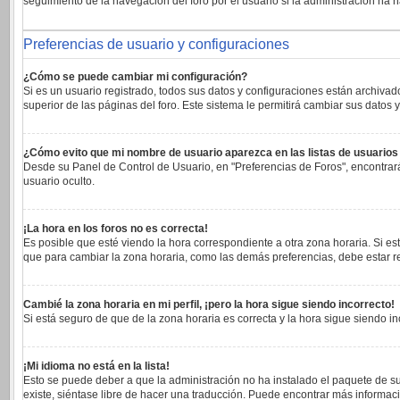
seguimiento de la navegación del foro por el usuario si la administración ha h
Preferencias de usuario y configuraciones
¿Cómo se puede cambiar mi configuración?
Si es un usuario registrado, todos sus datos y configuraciones están archivad
superior de las páginas del foro. Este sistema le permitirá cambiar sus datos y
¿Cómo evito que mi nombre de usuario aparezca en las listas de usuario
Desde su Panel de Control de Usuario, en "Preferencias de Foros", encontrar
usuario oculto.
¡La hora en los foros no es correcta!
Es posible que esté viendo la hora correspondiente a otra zona horaria. Si est
que para cambiar la zona horaria, como las demás preferencias, debe estar re
Cambié la zona horaria en mi perfil, ¡pero la hora sigue siendo incorrecto!
Si está seguro de que de la zona horaria es correcta y la hora sigue siendo 
¡Mi idioma no está en la lista!
Esto se puede deber a que la administración no ha instalado el paquete de su
existe, siéntase libre de hacer una traducción. Puede encontrar más informaci