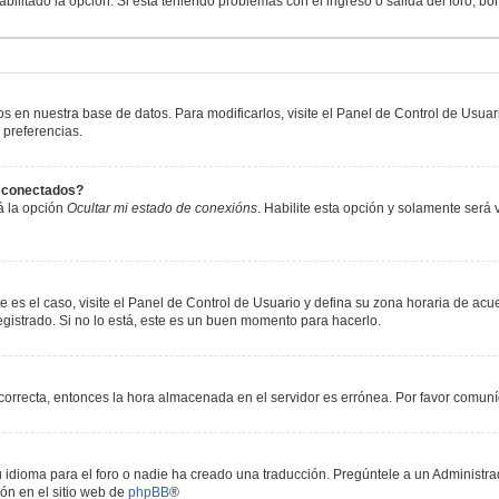
abilitado la opción. Si está teniendo problemas con el ingreso o salida del foro, b
os en nuestra base de datos. Para modificarlos, visite el Panel de Control de Usua
 preferencias.
s conectados?
á la opción
Ocultar mi estado de conexións
. Habilite esta opción y solamente será
e es el caso, visite el Panel de Control de Usuario y defina su zona horaria de acu
gistrado. Si no lo está, este es un buen momento para hacerlo.
incorrecta, entonces la hora almacenada en el servidor es errónea. Por favor comun
 idioma para el foro o nadie ha creado una traducción. Pregúntele a un Administrad
ón en el sitio web de
phpBB
®