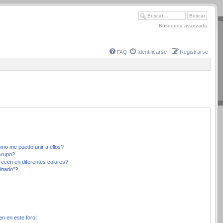
Búsqueda avanzada
Identificarse
Registrarse
FAQ
mo me puedo unir a ellos?
Grupo?
ecen en diferentes colores?
inado"?
en en este foro!