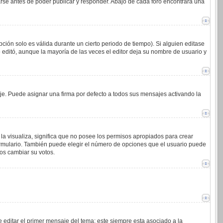
arse antes de poder publicar y responder. Abajo de cada foro encontrará una
ción solo es válida durante un cierto periodo de tiempo). Si alguien editase
 editó, aunque la mayoría de las veces el editor deja su nombre de usuario y
. Puede asignar una firma por defecto a todos sus mensajes activando la
la visualiza, significa que no posee los permisos apropiados para crear
ormulario. También puede elegir el número de opciones que el usuario puede
ios cambiar su votos.
 editar el primer mensaje del tema; este siempre esta asociado a la