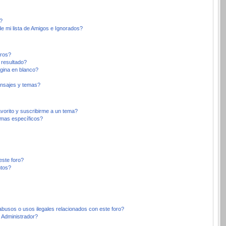
?
e mi lista de Amigos e Ignorados?
oros?
 resultado?
gina en blanco?
nsajes y temas?
avorito y suscribirme a un tema?
emas específicos?
este foro?
ntos?
busos o usos ilegales relacionados con este foro?
Administrador?