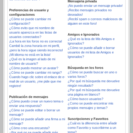
Mensajería privada
¡No puedo enviar un mensaje privado!
Preferencias de usuario y
¡Recibo mensajes privados no
configuraciones
deseados!
¿Cómo se puede cambiar mi
¡Recibí spam o correos maliciosos de
configuración?
alguien en este foro!
¿Cómo evito que mi nombre de
usuario aparezca en las listas de
Amigos e Ignorados
usuarios conectados?
¿Qué es la lista de Mis Amigos e
¡La hora en los foros no es correcta!
Ignorados?
Cambié la zona horaria en mi perfil,
¿Cómo se puede añadir o borrar
¡pero la hora sigue siendo incorrecto!
usuarios de mi lista de Amigos e
¡Mi idioma no está en la lista!
Ignorados?
¿Qué es la imagen al lado de mi
nombre de usuario?
Búsqueda en los foros
¿Cómo puedo mostrar un avatar?
¿Cómo se puede buscar en uno o
¿Cómo se puede cambiar mi rango?
varios foros?
Cuando hago clic sobre el enlace de e-
¿Por qué mi búsqueda me devuelve
mail de un usuario, ¡me pide que me
ningún resultado?
registre!
¿Por qué mi búsqueda me devuelve
una página en blanco?
Publicación de mensajes
¿Cómo busco usuarios?
¿Cómo puedo crear un nuevo tema o
¿Como se puede encontrar mis
enviar una respuesta?
propios mensajes y temas?
¿Cómo se puede editar o borrar un
mensaje?
Suscripciones y Favoritos
¿Cómo se puede añadir una firma a mi
¿Cuál es la diferencia entre añadir
mensaje?
como Favorito y suscribirme a un
¿Cómo creo una encuesta?
tema?
¿Por qué no se puede añadir más