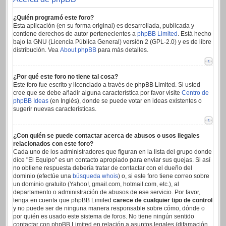
¿Quién programó este foro?
Esta aplicación (en su forma original) es desarrollada, publicada y
contiene derechos de autor pertenecientes a
phpBB Limited
. Está hecho
bajo la GNU (Licencia Pública General) versión 2 (GPL-2.0) y es de libre
distribución. Vea
About phpBB
para más detalles.
¿Por qué este foro no tiene tal cosa?
Este foro fue escrito y licenciado a través de phpBB Limited. Si usted
cree que se debe añadir alguna característica por favor visite
Centro de
phpBB Ideas
(en Inglés), donde se puede votar en ideas existentes o
sugerir nuevas características.
¿Con quién se puede contactar acerca de abusos o usos ilegales
relacionados con este foro?
Cada uno de los administradores que figuran en la lista del grupo donde
dice "El Equipo" es un contacto apropiado para enviar sus quejas. Si así
no obtiene respuesta debería tratar de contactar con el dueño del
dominio (efectúe una
búsqueda whois
) o, si este foro tiene correo sobre
un dominio gratuito (Yahoo!, gmail.com, hotmail.com, etc.), al
departamento o administración de abusos de ese servicio. Por favor,
tenga en cuenta que phpBB Limited
carece de cualquier tipo de control
y no puede ser de ninguna manera responsable sobre cómo, dónde o
por quién es usado este sistema de foros. No tiene ningún sentido
contactar con phpBB Limited en relación a asuntos legales (difamación,