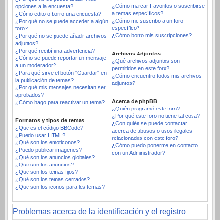
¿Cómo marcar Favoritos o suscribirse
opciones a la encuesta?
a temas específicos?
¿Cómo edito o borro una encuesta?
¿Cómo me suscribo a un foro
¿Por qué no se puede acceder a algún
específico?
foro?
¿Cómo borro mis suscripciones?
¿Por qué no se puede añadir archivos
adjuntos?
¿Por qué recibí una advertencia?
Archivos Adjuntos
¿Cómo se puede reportar un mensaje
¿Qué archivos adjuntos son
a un moderador?
permitidos en este foro?
¿Para qué sirve el botón "Guardar" en
¿Cómo encuentro todos mis archivos
la publicación de temas?
adjuntos?
¿Por qué mis mensajes necesitan ser
aprobados?
Acerca de phpBB
¿Cómo hago para reactivar un tema?
¿Quién programó este foro?
¿Por qué este foro no tiene tal cosa?
Formatos y tipos de temas
¿Con quién se puede contactar
¿Qué es el código BBCode?
acerca de abusos o usos ilegales
¿Puedo usar HTML?
relacionados con este foro?
¿Qué son los emoticonos?
¿Cómo puedo ponerme en contacto
¿Puedo publicar imagenes?
con un Administrador?
¿Qué son los anuncios globales?
¿Qué son los anuncios?
¿Qué son los temas fijos?
¿Qué son los temas cerrados?
¿Qué son los iconos para los temas?
Problemas acerca de la identificación y el registro