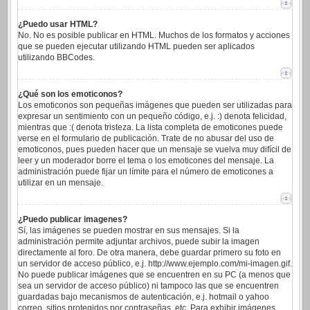
¿Puedo usar HTML?
No. No es posible publicar en HTML. Muchos de los formatos y acciones
que se pueden ejecutar utilizando HTML pueden ser aplicados
utilizando BBCodes.
¿Qué son los emoticonos?
Los emoticonos son pequeñas imágenes que pueden ser utilizadas para
expresar un sentimiento con un pequeño código, e.j. :) denota felicidad,
mientras que :( denota tristeza. La lista completa de emoticones puede
verse en el formulario de publicación. Trate de no abusar del uso de
emoticonos, pues pueden hacer que un mensaje se vuelva muy difícil de
leer y un moderador borre el tema o los emoticones del mensaje. La
administración puede fijar un límite para el número de emoticones a
utilizar en un mensaje.
¿Puedo publicar imagenes?
Sí, las imágenes se pueden mostrar en sus mensajes. Si la
administración permite adjuntar archivos, puede subir la imagen
directamente al foro. De otra manera, debe guardar primero su foto en
un servidor de acceso público, e.j. http://www.ejemplo.com/mi-imagen.gif.
No puede publicar imágenes que se encuentren en su PC (a menos que
sea un servidor de acceso público) ni tampoco las que se encuentren
guardadas bajo mecanismos de autenticación, e.j. hotmail o yahoo
correo, sitios protegidos por contraseñas, etc. Para exhibir imágenes