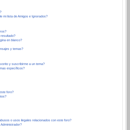
?
e mi lista de Amigos e Ignorados?
oros?
 resultado?
gina en blanco?
nsajes y temas?
avorito y suscribirme a un tema?
emas específicos?
este foro?
ntos?
busos o usos ilegales relacionados con este foro?
Administrador?