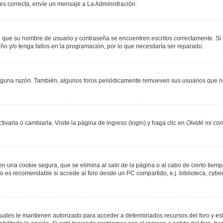
 es correcta, envíe un mensaje a La Administración.
de que su nombre de usuario y contraseña se encuentren escritos correctamente. S
ño y/o tenga fallos en la programación, por lo que necesitaría ser reparado.
lguna razón. También, algunos foros periódicamente remueven sus usuarios que no
varla o cambiarla. Visite la página de ingreso (login) y haga clic en
Olvidé mi co
n una cookie segura, que se elimina al salir de la página o al cabo de cierto tie
 es recomendable si accede al foro desde un PC compartido, e.j. biblioteca, cyber-c
 cuales le mantienen autorizado para acceder a determinados recursos del foro y es