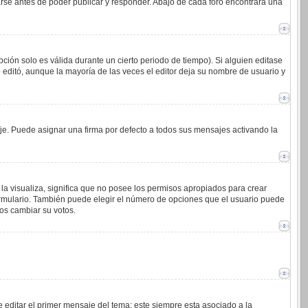
arse antes de poder publicar y responder. Abajo de cada foro encontrará una
ción solo es válida durante un cierto periodo de tiempo). Si alguien editase
 editó, aunque la mayoría de las veces el editor deja su nombre de usuario y
. Puede asignar una firma por defecto a todos sus mensajes activando la
la visualiza, significa que no posee los permisos apropiados para crear
ormulario. También puede elegir el número de opciones que el usuario puede
ios cambiar su votos.
 editar el primer mensaje del tema; este siempre esta asociado a la