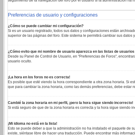
seguimiento de la navegación del foro por el usuario si la administración ha h
Preferencias de usuario y configuraciones
¿Cómo se puede cambiar mi configuración?
Si es un usuario registrado, todos sus datos y configuraciones están archivad
superior de las páginas del foro. Este sistema le permitirá cambiar sus datos y
¿Cómo evito que mi nombre de usuario aparezca en las listas de usuario
Desde su Panel de Control de Usuario, en "Preferencias de Foros", encontrar
usuario oculto.
¡La hora en los foros no es correcta!
Es posible que esté viendo la hora correspondiente a otra zona horaria. Si est
que para cambiar la zona horaria, como las demás preferencias, debe estar re
Cambié la zona horaria en mi perfil, ¡pero la hora sigue siendo incorrecto!
Si está seguro de que de la zona horaria es correcta y la hora sigue siendo 
¡Mi idioma no está en la lista!
Esto se puede deber a que la administración no ha instalado el paquete de su
existe, siéntase libre de hacer una traducción. Puede encontrar más informaci