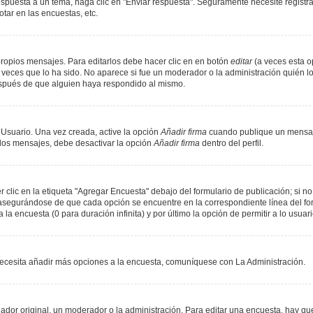
spuesta a un tema, haga clic en "Enviar respuesta". Seguramente necesite registr
tar en las encuestas, etc.
ropios mensajes. Para editarlos debe hacer clic en en botón
editar
(a veces esta op
veces que lo ha sido. No aparece si fue un moderador o la administración quién lo
espués de que alguien haya respondido al mismo.
 Usuario. Una vez creada, active la opción
Añadir firma
cuando publique un mensaje
n los mensajes, debe desactivar la opción
Añadir firma
dentro del perfil.
lic en la etiqueta "Agregar Encuesta" debajo del formulario de publicación; si no 
, asegurándose de que cada opción se encuentre en la correspondiente línea del f
 la encuesta (0 para duración infinita) y por último la opción de permitir a lo usuar
i necesita añadir más opciones a la encuesta, comuníquese con La Administración.
or original, un moderador o la administración. Para editar una encuesta, hay que