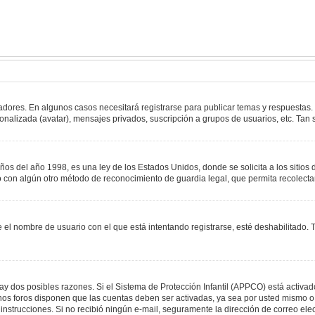
adores. En algunos casos necesitará registrarse para publicar temas y respuestas.
sonalizada (avatar), mensajes privados, suscripción a grupos de usuarios, etc. T
del año 1998, es una ley de los Estados Unidos, donde se solicita a los sitios de
s o con algún otro método de reconocimiento de guardia legal, que permita recolect
e el nombre de usuario con el que está intentando registrarse, esté deshabilitado
hay dos posibles razones. Si el Sistema de Protección Infantil (APPCO) está activad
unos foros disponen que las cuentas deben ser activadas, ya sea por usted mismo o 
 las instrucciones. Si no recibió ningún e-mail, seguramente la dirección de correo e