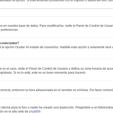
abilitado la opción. Si está teniendo problemas con el ingreso o salida del foro, b
os en nuestra base de datos. Para modificarlos, visite el Panel de Control de Usua
 preferencias.
s conectados?
á la opción
Ocultar mi estado de conexións
. Habilite esta opción y solamente será
e es el caso, visite el Panel de Control de Usuario y defina su zona horaria de acu
gistrado. Si no lo está, este es un buen momento para hacerlo.
incorrecta, entonces la hora almacenada en el servidor es errónea. Por favor comun
 idioma para el foro o nadie ha creado una traducción. Pregúntele a un Administrad
ón en el sitio web de
phpBB
®