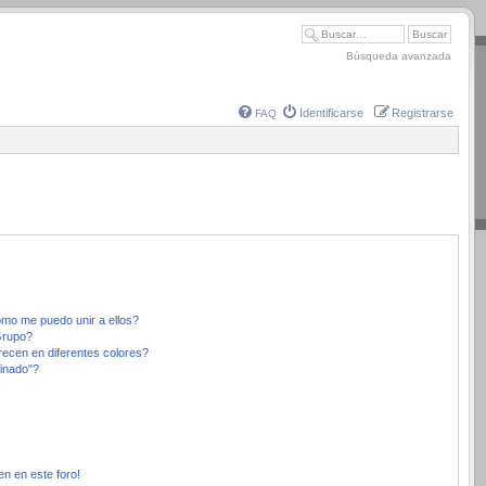
Búsqueda avanzada
Identificarse
Registrarse
FAQ
mo me puedo unir a ellos?
Grupo?
ecen en diferentes colores?
inado"?
en en este foro!