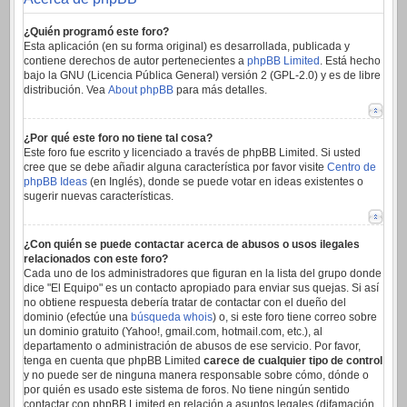
¿Quién programó este foro?
Esta aplicación (en su forma original) es desarrollada, publicada y
contiene derechos de autor pertenecientes a
phpBB Limited
. Está hecho
bajo la GNU (Licencia Pública General) versión 2 (GPL-2.0) y es de libre
distribución. Vea
About phpBB
para más detalles.
¿Por qué este foro no tiene tal cosa?
Este foro fue escrito y licenciado a través de phpBB Limited. Si usted
cree que se debe añadir alguna característica por favor visite
Centro de
phpBB Ideas
(en Inglés), donde se puede votar en ideas existentes o
sugerir nuevas características.
¿Con quién se puede contactar acerca de abusos o usos ilegales
relacionados con este foro?
Cada uno de los administradores que figuran en la lista del grupo donde
dice "El Equipo" es un contacto apropiado para enviar sus quejas. Si así
no obtiene respuesta debería tratar de contactar con el dueño del
dominio (efectúe una
búsqueda whois
) o, si este foro tiene correo sobre
un dominio gratuito (Yahoo!, gmail.com, hotmail.com, etc.), al
departamento o administración de abusos de ese servicio. Por favor,
tenga en cuenta que phpBB Limited
carece de cualquier tipo de control
y no puede ser de ninguna manera responsable sobre cómo, dónde o
por quién es usado este sistema de foros. No tiene ningún sentido
contactar con phpBB Limited en relación a asuntos legales (difamación,