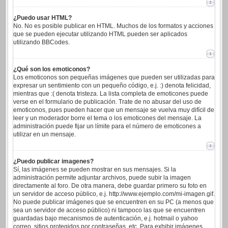
¿Puedo usar HTML?
No. No es posible publicar en HTML. Muchos de los formatos y acciones
que se pueden ejecutar utilizando HTML pueden ser aplicados
utilizando BBCodes.
¿Qué son los emoticonos?
Los emoticonos son pequeñas imágenes que pueden ser utilizadas para
expresar un sentimiento con un pequeño código, e.j. :) denota felicidad,
mientras que :( denota tristeza. La lista completa de emoticones puede
verse en el formulario de publicación. Trate de no abusar del uso de
emoticonos, pues pueden hacer que un mensaje se vuelva muy difícil de
leer y un moderador borre el tema o los emoticones del mensaje. La
administración puede fijar un límite para el número de emoticones a
utilizar en un mensaje.
¿Puedo publicar imagenes?
Sí, las imágenes se pueden mostrar en sus mensajes. Si la
administración permite adjuntar archivos, puede subir la imagen
directamente al foro. De otra manera, debe guardar primero su foto en
un servidor de acceso público, e.j. http://www.ejemplo.com/mi-imagen.gif.
No puede publicar imágenes que se encuentren en su PC (a menos que
sea un servidor de acceso público) ni tampoco las que se encuentren
guardadas bajo mecanismos de autenticación, e.j. hotmail o yahoo
correo, sitios protegidos por contraseñas, etc. Para exhibir imágenes