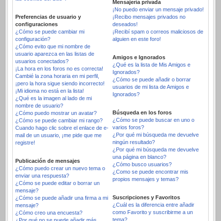
Mensajería privada
¡No puedo enviar un mensaje privado!
Preferencias de usuario y
¡Recibo mensajes privados no
configuraciones
deseados!
¿Cómo se puede cambiar mi
¡Recibí spam o correos maliciosos de
configuración?
alguien en este foro!
¿Cómo evito que mi nombre de
usuario aparezca en las listas de
Amigos e Ignorados
usuarios conectados?
¿Qué es la lista de Mis Amigos e
¡La hora en los foros no es correcta!
Ignorados?
Cambié la zona horaria en mi perfil,
¿Cómo se puede añadir o borrar
¡pero la hora sigue siendo incorrecto!
usuarios de mi lista de Amigos e
¡Mi idioma no está en la lista!
Ignorados?
¿Qué es la imagen al lado de mi
nombre de usuario?
Búsqueda en los foros
¿Cómo puedo mostrar un avatar?
¿Cómo se puede buscar en uno o
¿Cómo se puede cambiar mi rango?
varios foros?
Cuando hago clic sobre el enlace de e-
¿Por qué mi búsqueda me devuelve
mail de un usuario, ¡me pide que me
ningún resultado?
registre!
¿Por qué mi búsqueda me devuelve
una página en blanco?
Publicación de mensajes
¿Cómo busco usuarios?
¿Cómo puedo crear un nuevo tema o
¿Como se puede encontrar mis
enviar una respuesta?
propios mensajes y temas?
¿Cómo se puede editar o borrar un
mensaje?
Suscripciones y Favoritos
¿Cómo se puede añadir una firma a mi
¿Cuál es la diferencia entre añadir
mensaje?
como Favorito y suscribirme a un
¿Cómo creo una encuesta?
tema?
¿Por qué no se puede añadir más