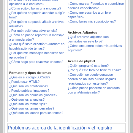
¿Cómo marcar Favoritos o suscribirse
opciones a la encuesta?
a temas específicos?
¿Cómo edito o borro una encuesta?
¿Cómo me suscribo a un foro
¿Por qué no se puede acceder a algún
específico?
foro?
¿Cómo borro mis suscripciones?
¿Por qué no se puede añadir archivos
adjuntos?
¿Por qué recibí una advertencia?
Archivos Adjuntos
¿Cómo se puede reportar un mensaje
¿Qué archivos adjuntos son
a un moderador?
permitidos en este foro?
¿Para qué sirve el botón "Guardar" en
¿Cómo encuentro todos mis archivos
la publicación de temas?
adjuntos?
¿Por qué mis mensajes necesitan ser
aprobados?
Acerca de phpBB
¿Cómo hago para reactivar un tema?
¿Quién programó este foro?
¿Por qué este foro no tiene tal cosa?
Formatos y tipos de temas
¿Con quién se puede contactar
¿Qué es el código BBCode?
acerca de abusos o usos ilegales
¿Puedo usar HTML?
relacionados con este foro?
¿Qué son los emoticonos?
¿Cómo puedo ponerme en contacto
¿Puedo publicar imagenes?
con un Administrador?
¿Qué son los anuncios globales?
¿Qué son los anuncios?
¿Qué son los temas fijos?
¿Qué son los temas cerrados?
¿Qué son los iconos para los temas?
Problemas acerca de la identificación y el registro