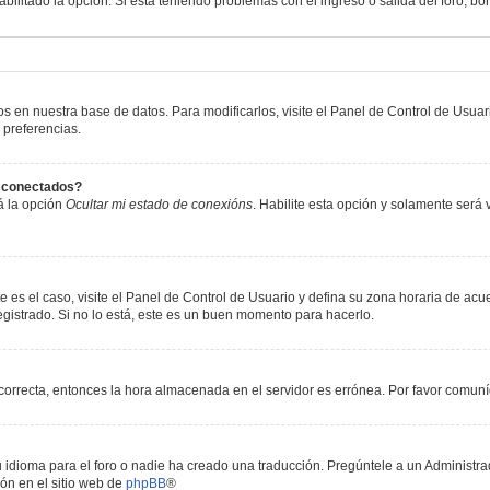
abilitado la opción. Si está teniendo problemas con el ingreso o salida del foro, b
os en nuestra base de datos. Para modificarlos, visite el Panel de Control de Usua
 preferencias.
s conectados?
á la opción
Ocultar mi estado de conexións
. Habilite esta opción y solamente será
e es el caso, visite el Panel de Control de Usuario y defina su zona horaria de acu
gistrado. Si no lo está, este es un buen momento para hacerlo.
incorrecta, entonces la hora almacenada en el servidor es errónea. Por favor comun
 idioma para el foro o nadie ha creado una traducción. Pregúntele a un Administrad
ón en el sitio web de
phpBB
®