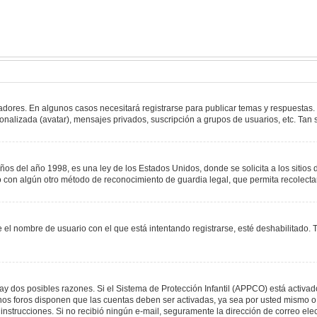
adores. En algunos casos necesitará registrarse para publicar temas y respuestas.
sonalizada (avatar), mensajes privados, suscripción a grupos de usuarios, etc. T
del año 1998, es una ley de los Estados Unidos, donde se solicita a los sitios de
s o con algún otro método de reconocimiento de guardia legal, que permita recolect
e el nombre de usuario con el que está intentando registrarse, esté deshabilitado
hay dos posibles razones. Si el Sistema de Protección Infantil (APPCO) está activad
unos foros disponen que las cuentas deben ser activadas, ya sea por usted mismo o 
 las instrucciones. Si no recibió ningún e-mail, seguramente la dirección de correo e