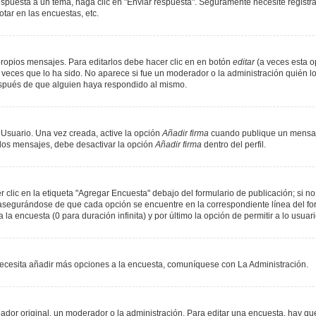
spuesta a un tema, haga clic en "Enviar respuesta". Seguramente necesite registr
tar en las encuestas, etc.
ropios mensajes. Para editarlos debe hacer clic en en botón
editar
(a veces esta op
veces que lo ha sido. No aparece si fue un moderador o la administración quién lo
espués de que alguien haya respondido al mismo.
 Usuario. Una vez creada, active la opción
Añadir firma
cuando publique un mensaje
n los mensajes, debe desactivar la opción
Añadir firma
dentro del perfil.
lic en la etiqueta "Agregar Encuesta" debajo del formulario de publicación; si no 
, asegurándose de que cada opción se encuentre en la correspondiente línea del f
 la encuesta (0 para duración infinita) y por último la opción de permitir a lo usuar
i necesita añadir más opciones a la encuesta, comuníquese con La Administración.
or original, un moderador o la administración. Para editar una encuesta, hay que