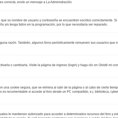
 es correcta, envíe un mensaje a La Administración.
de que su nombre de usuario y contraseña se encuentren escritos correctamente. S
ño y/o tenga fallos en la programación, por lo que necesitaría ser reparado.
lguna razón. También, algunos foros periódicamente remueven sus usuarios que no
varla o cambiarla. Visite la página de ingreso (login) y haga clic en
Olvidé mi co
n una cookie segura, que se elimina al salir de la página o al cabo de cierto tie
 es recomendable si accede al foro desde un PC compartido, e.j. biblioteca, cyber-c
 cuales le mantienen autorizado para acceder a determinados recursos del foro y es