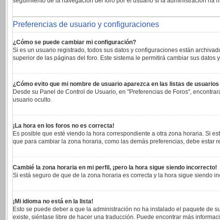
seguimiento de la navegación del foro por el usuario si la administración ha h
Preferencias de usuario y configuraciones
¿Cómo se puede cambiar mi configuración?
Si es un usuario registrado, todos sus datos y configuraciones están archivad
superior de las páginas del foro. Este sistema le permitirá cambiar sus datos y
¿Cómo evito que mi nombre de usuario aparezca en las listas de usuario
Desde su Panel de Control de Usuario, en "Preferencias de Foros", encontrar
usuario oculto.
¡La hora en los foros no es correcta!
Es posible que esté viendo la hora correspondiente a otra zona horaria. Si est
que para cambiar la zona horaria, como las demás preferencias, debe estar re
Cambié la zona horaria en mi perfil, ¡pero la hora sigue siendo incorrecto!
Si está seguro de que de la zona horaria es correcta y la hora sigue siendo 
¡Mi idioma no está en la lista!
Esto se puede deber a que la administración no ha instalado el paquete de su
existe, siéntase libre de hacer una traducción. Puede encontrar más informaci