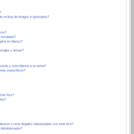
?
e mi lista de Amigos e Ignorados?
oros?
 resultado?
gina en blanco?
nsajes y temas?
avorito y suscribirme a un tema?
emas específicos?
este foro?
ntos?
busos o usos ilegales relacionados con este foro?
Administrador?