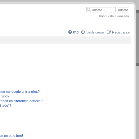
Búsqueda avanzada
Identificarse
Registrarse
FAQ
mo me puedo unir a ellos?
Grupo?
ecen en diferentes colores?
inado"?
en en este foro!