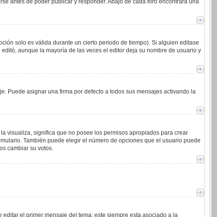
arse antes de poder publicar y responder. Abajo de cada foro encontrará una
ción solo es válida durante un cierto periodo de tiempo). Si alguien editase
 editó, aunque la mayoría de las veces el editor deja su nombre de usuario y
. Puede asignar una firma por defecto a todos sus mensajes activando la
la visualiza, significa que no posee los permisos apropiados para crear
ormulario. También puede elegir el número de opciones que el usuario puede
ios cambiar su votos.
 editar el primer mensaje del tema; este siempre esta asociado a la