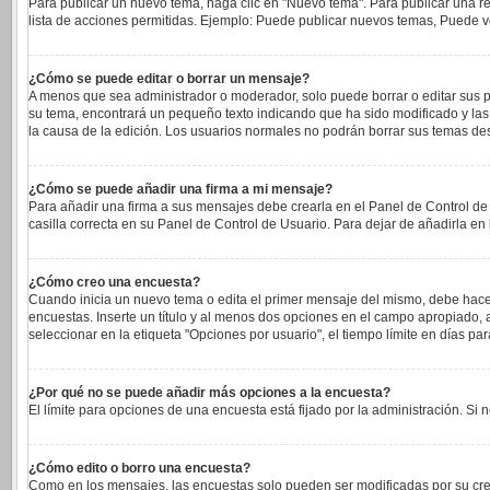
Para publicar un nuevo tema, haga clic en "Nuevo tema". Para publicar una re
lista de acciones permitidas. Ejemplo: Puede publicar nuevos temas, Puede vo
¿Cómo se puede editar o borrar un mensaje?
A menos que sea administrador o moderador, solo puede borrar o editar sus p
su tema, encontrará un pequeño texto indicando que ha sido modificado y las 
la causa de la edición. Los usuarios normales no podrán borrar sus temas d
¿Cómo se puede añadir una firma a mi mensaje?
Para añadir una firma a sus mensajes debe crearla en el Panel de Control de
casilla correcta en su Panel de Control de Usuario. Para dejar de añadirla e
¿Cómo creo una encuesta?
Cuando inicia un nuevo tema o edita el primer mensaje del mismo, debe hacer c
encuestas. Inserte un título y al menos dos opciones en el campo apropiado
seleccionar en la etiqueta "Opciones por usuario", el tiempo límite en días para
¿Por qué no se puede añadir más opciones a la encuesta?
El límite para opciones de una encuesta está fijado por la administración. S
¿Cómo edito o borro una encuesta?
Como en los mensajes, las encuestas solo pueden ser modificadas por su cread