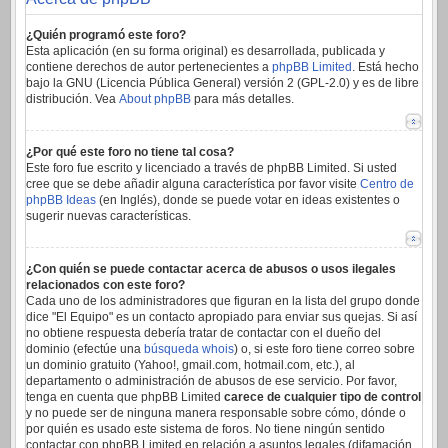
¿Quién programó este foro?
Esta aplicación (en su forma original) es desarrollada, publicada y
contiene derechos de autor pertenecientes a
phpBB Limited
. Está hecho
bajo la GNU (Licencia Pública General) versión 2 (GPL-2.0) y es de libre
distribución. Vea
About phpBB
para más detalles.
¿Por qué este foro no tiene tal cosa?
Este foro fue escrito y licenciado a través de phpBB Limited. Si usted
cree que se debe añadir alguna característica por favor visite
Centro de
phpBB Ideas
(en Inglés), donde se puede votar en ideas existentes o
sugerir nuevas características.
¿Con quién se puede contactar acerca de abusos o usos ilegales
relacionados con este foro?
Cada uno de los administradores que figuran en la lista del grupo donde
dice "El Equipo" es un contacto apropiado para enviar sus quejas. Si así
no obtiene respuesta debería tratar de contactar con el dueño del
dominio (efectúe una
búsqueda whois
) o, si este foro tiene correo sobre
un dominio gratuito (Yahoo!, gmail.com, hotmail.com, etc.), al
departamento o administración de abusos de ese servicio. Por favor,
tenga en cuenta que phpBB Limited
carece de cualquier tipo de control
y no puede ser de ninguna manera responsable sobre cómo, dónde o
por quién es usado este sistema de foros. No tiene ningún sentido
contactar con phpBB Limited en relación a asuntos legales (difamación,