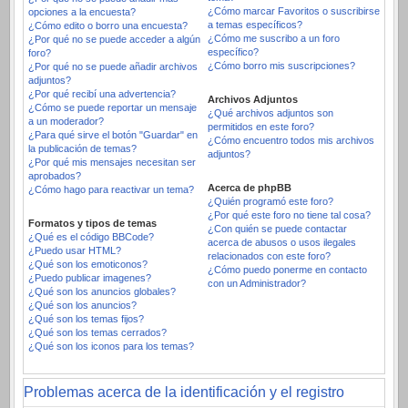
¿Cómo marcar Favoritos o suscribirse
opciones a la encuesta?
a temas específicos?
¿Cómo edito o borro una encuesta?
¿Cómo me suscribo a un foro
¿Por qué no se puede acceder a algún
específico?
foro?
¿Cómo borro mis suscripciones?
¿Por qué no se puede añadir archivos
adjuntos?
¿Por qué recibí una advertencia?
Archivos Adjuntos
¿Cómo se puede reportar un mensaje
¿Qué archivos adjuntos son
a un moderador?
permitidos en este foro?
¿Para qué sirve el botón "Guardar" en
¿Cómo encuentro todos mis archivos
la publicación de temas?
adjuntos?
¿Por qué mis mensajes necesitan ser
aprobados?
Acerca de phpBB
¿Cómo hago para reactivar un tema?
¿Quién programó este foro?
¿Por qué este foro no tiene tal cosa?
Formatos y tipos de temas
¿Con quién se puede contactar
¿Qué es el código BBCode?
acerca de abusos o usos ilegales
¿Puedo usar HTML?
relacionados con este foro?
¿Qué son los emoticonos?
¿Cómo puedo ponerme en contacto
¿Puedo publicar imagenes?
con un Administrador?
¿Qué son los anuncios globales?
¿Qué son los anuncios?
¿Qué son los temas fijos?
¿Qué son los temas cerrados?
¿Qué son los iconos para los temas?
Problemas acerca de la identificación y el registro