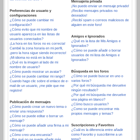
Mensajería privada
¡No puedo enviar un mensaje privado!
Preferencias de usuario y
¡Recibo mensajes privados no
configuraciones
deseados!
¿Cómo se puede cambiar mi
¡Recibí spam o correos maliciosos de
configuración?
alguien en este foro!
¿Cómo evito que mi nombre de
usuario aparezca en las listas de
Amigos e Ignorados
usuarios conectados?
¿Qué es la lista de Mis Amigos e
¡La hora en los foros no es correcta!
Ignorados?
Cambié la zona horaria en mi perfil,
¿Cómo se puede añadir o borrar
¡pero la hora sigue siendo incorrecto!
usuarios de mi lista de Amigos e
¡Mi idioma no está en la lista!
Ignorados?
¿Qué es la imagen al lado de mi
nombre de usuario?
Búsqueda en los foros
¿Cómo puedo mostrar un avatar?
¿Cómo se puede buscar en uno o
¿Cómo se puede cambiar mi rango?
varios foros?
Cuando hago clic sobre el enlace de e-
¿Por qué mi búsqueda me devuelve
mail de un usuario, ¡me pide que me
ningún resultado?
registre!
¿Por qué mi búsqueda me devuelve
una página en blanco?
Publicación de mensajes
¿Cómo busco usuarios?
¿Cómo puedo crear un nuevo tema o
¿Como se puede encontrar mis
enviar una respuesta?
propios mensajes y temas?
¿Cómo se puede editar o borrar un
mensaje?
Suscripciones y Favoritos
¿Cómo se puede añadir una firma a mi
¿Cuál es la diferencia entre añadir
mensaje?
como Favorito y suscribirme a un
¿Cómo creo una encuesta?
tema?
¿Por qué no se puede añadir más