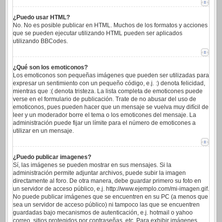
¿Puedo usar HTML?
No. No es posible publicar en HTML. Muchos de los formatos y acciones
que se pueden ejecutar utilizando HTML pueden ser aplicados
utilizando BBCodes.
¿Qué son los emoticonos?
Los emoticonos son pequeñas imágenes que pueden ser utilizadas para
expresar un sentimiento con un pequeño código, e.j. :) denota felicidad,
mientras que :( denota tristeza. La lista completa de emoticones puede
verse en el formulario de publicación. Trate de no abusar del uso de
emoticonos, pues pueden hacer que un mensaje se vuelva muy difícil de
leer y un moderador borre el tema o los emoticones del mensaje. La
administración puede fijar un límite para el número de emoticones a
utilizar en un mensaje.
¿Puedo publicar imagenes?
Sí, las imágenes se pueden mostrar en sus mensajes. Si la
administración permite adjuntar archivos, puede subir la imagen
directamente al foro. De otra manera, debe guardar primero su foto en
un servidor de acceso público, e.j. http://www.ejemplo.com/mi-imagen.gif.
No puede publicar imágenes que se encuentren en su PC (a menos que
sea un servidor de acceso público) ni tampoco las que se encuentren
guardadas bajo mecanismos de autenticación, e.j. hotmail o yahoo
correo, sitios protegidos por contraseñas, etc. Para exhibir imágenes