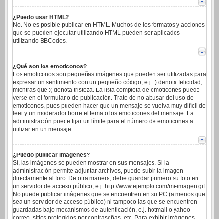
¿Puedo usar HTML?
No. No es posible publicar en HTML. Muchos de los formatos y acciones
que se pueden ejecutar utilizando HTML pueden ser aplicados
utilizando BBCodes.
¿Qué son los emoticonos?
Los emoticonos son pequeñas imágenes que pueden ser utilizadas para
expresar un sentimiento con un pequeño código, e.j. :) denota felicidad,
mientras que :( denota tristeza. La lista completa de emoticones puede
verse en el formulario de publicación. Trate de no abusar del uso de
emoticonos, pues pueden hacer que un mensaje se vuelva muy difícil de
leer y un moderador borre el tema o los emoticones del mensaje. La
administración puede fijar un límite para el número de emoticones a
utilizar en un mensaje.
¿Puedo publicar imagenes?
Sí, las imágenes se pueden mostrar en sus mensajes. Si la
administración permite adjuntar archivos, puede subir la imagen
directamente al foro. De otra manera, debe guardar primero su foto en
un servidor de acceso público, e.j. http://www.ejemplo.com/mi-imagen.gif.
No puede publicar imágenes que se encuentren en su PC (a menos que
sea un servidor de acceso público) ni tampoco las que se encuentren
guardadas bajo mecanismos de autenticación, e.j. hotmail o yahoo
correo, sitios protegidos por contraseñas, etc. Para exhibir imágenes