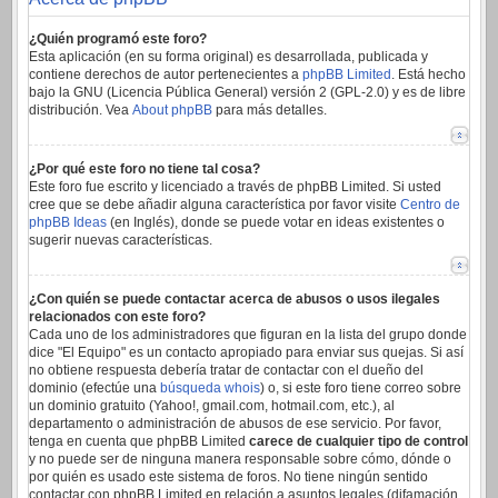
¿Quién programó este foro?
Esta aplicación (en su forma original) es desarrollada, publicada y
contiene derechos de autor pertenecientes a
phpBB Limited
. Está hecho
bajo la GNU (Licencia Pública General) versión 2 (GPL-2.0) y es de libre
distribución. Vea
About phpBB
para más detalles.
¿Por qué este foro no tiene tal cosa?
Este foro fue escrito y licenciado a través de phpBB Limited. Si usted
cree que se debe añadir alguna característica por favor visite
Centro de
phpBB Ideas
(en Inglés), donde se puede votar en ideas existentes o
sugerir nuevas características.
¿Con quién se puede contactar acerca de abusos o usos ilegales
relacionados con este foro?
Cada uno de los administradores que figuran en la lista del grupo donde
dice "El Equipo" es un contacto apropiado para enviar sus quejas. Si así
no obtiene respuesta debería tratar de contactar con el dueño del
dominio (efectúe una
búsqueda whois
) o, si este foro tiene correo sobre
un dominio gratuito (Yahoo!, gmail.com, hotmail.com, etc.), al
departamento o administración de abusos de ese servicio. Por favor,
tenga en cuenta que phpBB Limited
carece de cualquier tipo de control
y no puede ser de ninguna manera responsable sobre cómo, dónde o
por quién es usado este sistema de foros. No tiene ningún sentido
contactar con phpBB Limited en relación a asuntos legales (difamación,