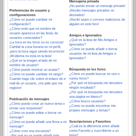
Mensajería privada
¡No puedo enviar un mensaje privado!
Preferencias de usuario y
¡Recibo mensajes privados no
configuraciones
deseados!
¿Cómo se puede cambiar mi
¡Recibí spam o correos maliciosos de
configuración?
alguien en este foro!
¿Cómo evito que mi nombre de
usuario aparezca en las listas de
Amigos e Ignorados
usuarios conectados?
¿Qué es la lista de Mis Amigos e
¡La hora en los foros no es correcta!
Ignorados?
Cambié la zona horaria en mi perfil,
¿Cómo se puede añadir o borrar
¡pero la hora sigue siendo incorrecto!
usuarios de mi lista de Amigos e
¡Mi idioma no está en la lista!
Ignorados?
¿Qué es la imagen al lado de mi
nombre de usuario?
Búsqueda en los foros
¿Cómo puedo mostrar un avatar?
¿Cómo se puede buscar en uno o
¿Cómo se puede cambiar mi rango?
varios foros?
Cuando hago clic sobre el enlace de e-
¿Por qué mi búsqueda me devuelve
mail de un usuario, ¡me pide que me
ningún resultado?
registre!
¿Por qué mi búsqueda me devuelve
una página en blanco?
Publicación de mensajes
¿Cómo busco usuarios?
¿Cómo puedo crear un nuevo tema o
¿Como se puede encontrar mis
enviar una respuesta?
propios mensajes y temas?
¿Cómo se puede editar o borrar un
mensaje?
Suscripciones y Favoritos
¿Cómo se puede añadir una firma a mi
¿Cuál es la diferencia entre añadir
mensaje?
como Favorito y suscribirme a un
¿Cómo creo una encuesta?
tema?
¿Por qué no se puede añadir más