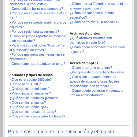
¿Cómo marcar Favoritos o suscribirse
opciones a la encuesta?
a temas específicos?
¿Cómo edito o borro una encuesta?
¿Cómo me suscribo a un foro
¿Por qué no se puede acceder a algún
específico?
foro?
¿Cómo borro mis suscripciones?
¿Por qué no se puede añadir archivos
adjuntos?
¿Por qué recibí una advertencia?
Archivos Adjuntos
¿Cómo se puede reportar un mensaje
¿Qué archivos adjuntos son
a un moderador?
permitidos en este foro?
¿Para qué sirve el botón "Guardar" en
¿Cómo encuentro todos mis archivos
la publicación de temas?
adjuntos?
¿Por qué mis mensajes necesitan ser
aprobados?
Acerca de phpBB
¿Cómo hago para reactivar un tema?
¿Quién programó este foro?
¿Por qué este foro no tiene tal cosa?
Formatos y tipos de temas
¿Con quién se puede contactar
¿Qué es el código BBCode?
acerca de abusos o usos ilegales
¿Puedo usar HTML?
relacionados con este foro?
¿Qué son los emoticonos?
¿Cómo puedo ponerme en contacto
¿Puedo publicar imagenes?
con un Administrador?
¿Qué son los anuncios globales?
¿Qué son los anuncios?
¿Qué son los temas fijos?
¿Qué son los temas cerrados?
¿Qué son los iconos para los temas?
Problemas acerca de la identificación y el registro