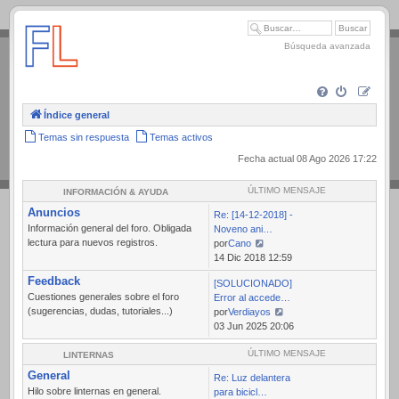
.
Búsqueda avanzada
Índice general
Temas sin respuesta
Temas activos
Fecha actual 08 Ago 2026 17:22
ÚLTIMO MENSAJE
INFORMACIÓN & AYUDA
Anuncios
Re: [14-12-2018] -
Información general del foro. Obligada
Noveno ani…
lectura para nuevos registros.
por
Cano
Ver
14 Dic 2018 12:59
último
Feedback
[SOLUCIONADO]
mensaje
Cuestiones generales sobre el foro
Error al accede…
(sugerencias, dudas, tutoriales...)
por
Verdiayos
Ver
03 Jun 2025 20:06
último
mensaje
ÚLTIMO MENSAJE
LINTERNAS
General
Re: Luz delantera
Hilo sobre linternas en general.
para bicicl…