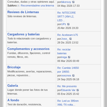
Consultas, dudas y otras opiniones aquí.
por
bikersoy
Subforo:
Recomendadme una linterna
Ver
04 May 2026 17:33
último
Reviews de Linternas
Re: NITECORE
mensaje
Sólo reviews de linternas.
SRT7 (XM-L2,
LED…
por
UPz
Ver
20 Abr 2026 19:20
último
Cargadores y baterías
Re: Acebeam k75
mensaje
Todo lo relacionado con cargadores y
por
Jose_
baterías.
Ver
28 Dic 2025 13:52
último
Complementos y accesorios
Re: reciclar
mensaje
Fundas, difusores, fijaciones, control
baterias
remoto, filtros, etc.
por
irega
Ver
06 Mar 2026 00:49
último
Bricolaje
Re: Cambio 14650
mensaje
Modificaciones, averías, reparaciones,
por 18650.
piezas, repuestos...
por
oseznos
Ver
24 Sep 2025 06:18
último
Galería
Re: Me presento
mensaje
Lugar donde poner las fotos de tus
por
Eduardo Var
linternas.
Ver
05 Ene 2025 15:42
último
A fondo
Re: Led uv 395nm
mensaje
Test de duración, resistencia,
XML-T6 volta…