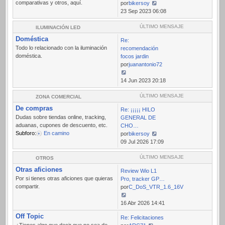
comparativas y otros, aquí.
por
bikersoy
Ver
23 Sep 2023 06:08
último
mensaje
ÚLTIMO MENSAJE
ILUMINACIÓN LED
Doméstica
Re:
Todo lo relacionado con la iluminación
recomendación
doméstica.
focos jardin
por
juanantonio72
Ver
14 Jun 2023 20:18
último
mensaje
ÚLTIMO MENSAJE
ZONA COMERCIAL
De compras
Re: ¡¡¡¡¡ HILO
Dudas sobre tiendas online, tracking,
GENERAL DE
aduanas, cupones de descuento, etc.
CHO…
Subforo:
En camino
por
bikersoy
Ver
09 Jul 2026 17:09
último
mensaje
ÚLTIMO MENSAJE
OTROS
Otras aficiones
Review Wio L1
Por si tienes otras aficiones que quieras
Pro, tracker GP…
compartir.
por
C_DoS_VTR_1.6_16V
Ver
16 Abr 2026 14:41
último
Off Topic
Re: Felicitaciones
mensaje
¿Tienes algo que decir que no sea de