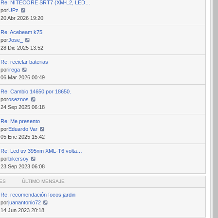
Re: NITECORE SRT7 (XM-L2, LED…
mensaje
por
UPz
Ver
20 Abr 2026 19:20
último
Re: Acebeam k75
mensaje
por
Jose_
Ver
28 Dic 2025 13:52
último
Re: reciclar baterias
mensaje
por
irega
Ver
06 Mar 2026 00:49
último
Re: Cambio 14650 por 18650.
mensaje
por
oseznos
Ver
24 Sep 2025 06:18
último
Re: Me presento
mensaje
por
Eduardo Var
Ver
05 Ene 2025 15:42
último
Re: Led uv 395nm XML-T6 volta…
mensaje
por
bikersoy
Ver
23 Sep 2023 06:08
último
ES
mensaje
ÚLTIMO MENSAJE
Re: recomendación focos jardin
por
juanantonio72
Ver
14 Jun 2023 20:18
último