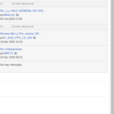
ES
mensaje
ÚLTIMO MENSAJE
Re: ¡¡¡¡¡ HILO GENERAL DE CHO…
por
bikersoy
Ver
09 Jul 2026 17:09
último
ES
mensaje
ÚLTIMO MENSAJE
Review Wio L1 Pro, tracker GP…
por
C_DoS_VTR_1.6_16V
Ver
16 Abr 2026 14:41
último
Re: Felicitaciones
mensaje
por
ARC71
Ver
24 Dic 2025 06:21
último
No hay mensajes
mensaje