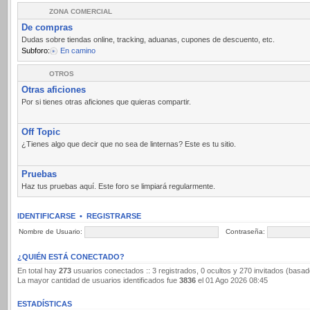
ZONA COMERCIAL
De compras
Dudas sobre tiendas online, tracking, aduanas, cupones de descuento, etc.
Subforo:
En camino
OTROS
Otras aficiones
Por si tienes otras aficiones que quieras compartir.
Off Topic
¿Tienes algo que decir que no sea de linternas? Este es tu sitio.
Pruebas
Haz tus pruebas aquí. Este foro se limpiará regularmente.
IDENTIFICARSE
•
REGISTRARSE
Nombre de Usuario:
Contraseña:
¿QUIÉN ESTÁ CONECTADO?
En total hay
273
usuarios conectados :: 3 registrados, 0 ocultos y 270 invitados (basad
La mayor cantidad de usuarios identificados fue
3836
el 01 Ago 2026 08:45
ESTADÍSTICAS