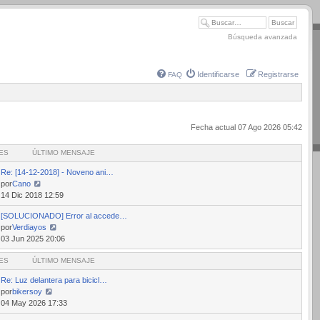
Búsqueda avanzada
Identificarse
Registrarse
FAQ
Fecha actual 07 Ago 2026 05:42
ES
ÚLTIMO MENSAJE
Re: [14-12-2018] - Noveno ani…
por
Cano
Ver
14 Dic 2018 12:59
último
[SOLUCIONADO] Error al accede…
mensaje
por
Verdiayos
Ver
03 Jun 2025 20:06
último
ES
mensaje
ÚLTIMO MENSAJE
Re: Luz delantera para bicicl…
por
bikersoy
Ver
04 May 2026 17:33
último