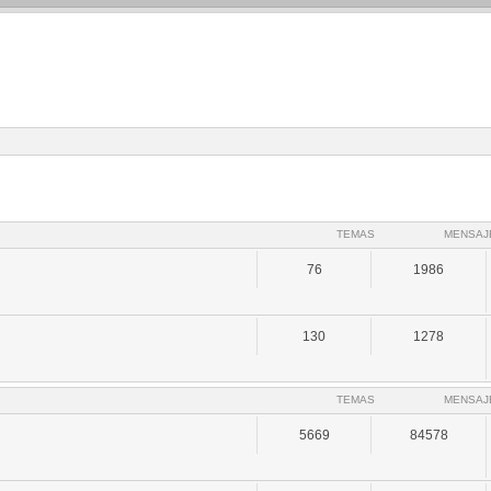
TEMAS
MENSAJ
76
1986
130
1278
TEMAS
MENSAJ
5669
84578