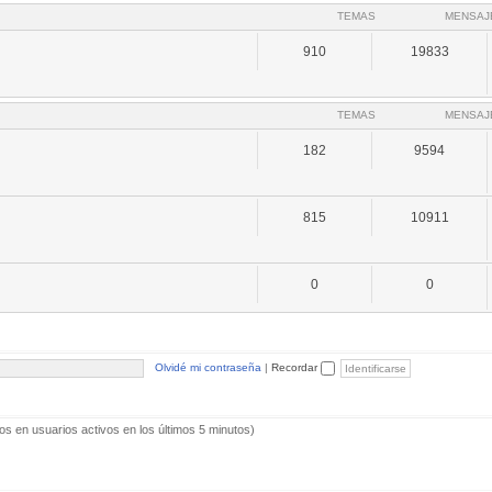
TEMAS
MENSAJ
910
19833
TEMAS
MENSAJ
182
9594
815
10911
0
0
Olvidé mi contraseña
|
Recordar
os en usuarios activos en los últimos 5 minutos)