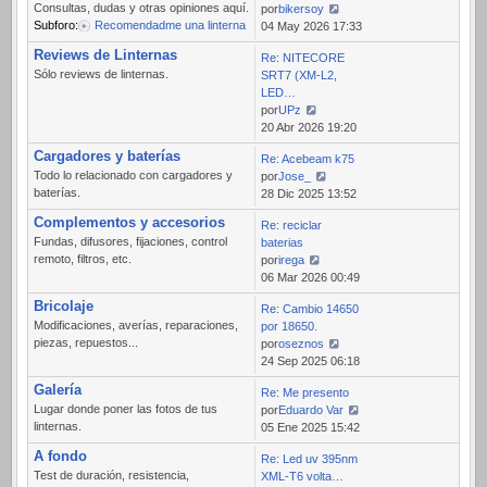
Consultas, dudas y otras opiniones aquí.
por
bikersoy
Subforo:
Recomendadme una linterna
Ver
04 May 2026 17:33
último
Reviews de Linternas
Re: NITECORE
mensaje
Sólo reviews de linternas.
SRT7 (XM-L2,
LED…
por
UPz
Ver
20 Abr 2026 19:20
último
Cargadores y baterías
Re: Acebeam k75
mensaje
Todo lo relacionado con cargadores y
por
Jose_
baterías.
Ver
28 Dic 2025 13:52
último
Complementos y accesorios
Re: reciclar
mensaje
Fundas, difusores, fijaciones, control
baterias
remoto, filtros, etc.
por
irega
Ver
06 Mar 2026 00:49
último
Bricolaje
Re: Cambio 14650
mensaje
Modificaciones, averías, reparaciones,
por 18650.
piezas, repuestos...
por
oseznos
Ver
24 Sep 2025 06:18
último
Galería
Re: Me presento
mensaje
Lugar donde poner las fotos de tus
por
Eduardo Var
linternas.
Ver
05 Ene 2025 15:42
último
A fondo
Re: Led uv 395nm
mensaje
Test de duración, resistencia,
XML-T6 volta…