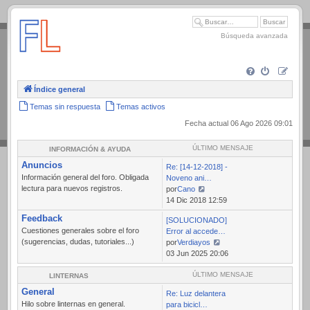
.
Búsqueda avanzada
Índice general
Temas sin respuesta
Temas activos
Fecha actual 06 Ago 2026 09:01
ÚLTIMO MENSAJE
INFORMACIÓN & AYUDA
Anuncios
Re: [14-12-2018] -
Información general del foro. Obligada
Noveno ani…
lectura para nuevos registros.
por
Cano
Ver
14 Dic 2018 12:59
último
Feedback
[SOLUCIONADO]
mensaje
Cuestiones generales sobre el foro
Error al accede…
(sugerencias, dudas, tutoriales...)
por
Verdiayos
Ver
03 Jun 2025 20:06
último
mensaje
ÚLTIMO MENSAJE
LINTERNAS
General
Re: Luz delantera
Hilo sobre linternas en general.
para bicicl…