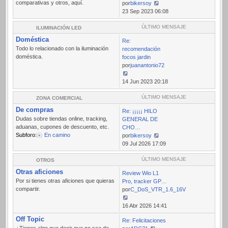
comparativas y otros, aquí.
por
bikersoy
Ver
23 Sep 2023 06:08
último
mensaje
ÚLTIMO MENSAJE
ILUMINACIÓN LED
Doméstica
Re:
Todo lo relacionado con la iluminación
recomendación
doméstica.
focos jardin
por
juanantonio72
Ver
14 Jun 2023 20:18
último
mensaje
ÚLTIMO MENSAJE
ZONA COMERCIAL
De compras
Re: ¡¡¡¡¡ HILO
Dudas sobre tiendas online, tracking,
GENERAL DE
aduanas, cupones de descuento, etc.
CHO…
Subforo:
En camino
por
bikersoy
Ver
09 Jul 2026 17:09
último
mensaje
ÚLTIMO MENSAJE
OTROS
Otras aficiones
Review Wio L1
Por si tienes otras aficiones que quieras
Pro, tracker GP…
compartir.
por
C_DoS_VTR_1.6_16V
Ver
16 Abr 2026 14:41
último
Off Topic
Re: Felicitaciones
mensaje
¿Tienes algo que decir que no sea de