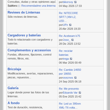
Consultas, dudas y otras opiniones aquí.
por
bikersoy
Subforo:
Recomendadme una linterna
Ver
04 May 2026 17:33
último
Reviews de Linternas
Re: NITECORE
mensaje
Sólo reviews de linternas.
SRT7 (XM-L2,
LED…
por
UPz
Ver
20 Abr 2026 19:20
último
Cargadores y baterías
Re: Acebeam k75
mensaje
Todo lo relacionado con cargadores y
por
Jose_
baterías.
Ver
28 Dic 2025 13:52
último
Complementos y accesorios
Re: reciclar
mensaje
Fundas, difusores, fijaciones, control
baterias
remoto, filtros, etc.
por
irega
Ver
06 Mar 2026 00:49
último
Bricolaje
Re: Cambio 14650
mensaje
Modificaciones, averías, reparaciones,
por 18650.
piezas, repuestos...
por
oseznos
Ver
24 Sep 2025 06:18
último
Galería
Re: Me presento
mensaje
Lugar donde poner las fotos de tus
por
Eduardo Var
linternas.
Ver
05 Ene 2025 15:42
último
A fondo
Re: Led uv 395nm
mensaje
Test de duración, resistencia,
XML-T6 volta…