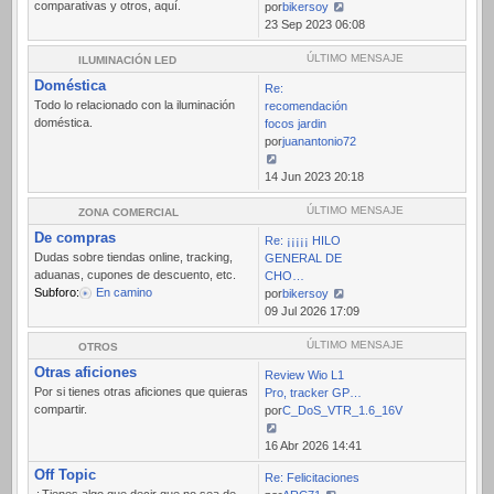
comparativas y otros, aquí.
por
bikersoy
Ver
23 Sep 2023 06:08
último
mensaje
ÚLTIMO MENSAJE
ILUMINACIÓN LED
Doméstica
Re:
Todo lo relacionado con la iluminación
recomendación
doméstica.
focos jardin
por
juanantonio72
Ver
14 Jun 2023 20:18
último
mensaje
ÚLTIMO MENSAJE
ZONA COMERCIAL
De compras
Re: ¡¡¡¡¡ HILO
Dudas sobre tiendas online, tracking,
GENERAL DE
aduanas, cupones de descuento, etc.
CHO…
Subforo:
En camino
por
bikersoy
Ver
09 Jul 2026 17:09
último
mensaje
ÚLTIMO MENSAJE
OTROS
Otras aficiones
Review Wio L1
Por si tienes otras aficiones que quieras
Pro, tracker GP…
compartir.
por
C_DoS_VTR_1.6_16V
Ver
16 Abr 2026 14:41
último
Off Topic
Re: Felicitaciones
mensaje
¿Tienes algo que decir que no sea de