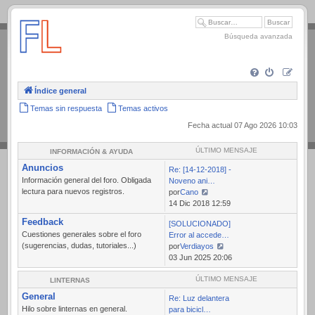
.
Búsqueda avanzada
Índice general
Temas sin respuesta
Temas activos
Fecha actual 07 Ago 2026 10:03
ÚLTIMO MENSAJE
INFORMACIÓN & AYUDA
Anuncios
Re: [14-12-2018] -
Información general del foro. Obligada
Noveno ani…
lectura para nuevos registros.
por
Cano
Ver
14 Dic 2018 12:59
último
Feedback
[SOLUCIONADO]
mensaje
Cuestiones generales sobre el foro
Error al accede…
(sugerencias, dudas, tutoriales...)
por
Verdiayos
Ver
03 Jun 2025 20:06
último
mensaje
ÚLTIMO MENSAJE
LINTERNAS
General
Re: Luz delantera
Hilo sobre linternas en general.
para bicicl…