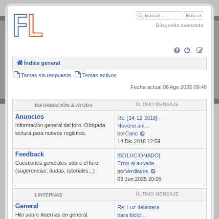
.
Búsqueda avanzada
Índice general
Temas sin respuesta
Temas activos
Fecha actual 08 Ago 2026 09:46
ÚLTIMO MENSAJE
INFORMACIÓN & AYUDA
Anuncios
Re: [14-12-2018] -
Información general del foro. Obligada
Noveno ani…
lectura para nuevos registros.
por
Cano
Ver
14 Dic 2018 12:59
último
Feedback
[SOLUCIONADO]
mensaje
Cuestiones generales sobre el foro
Error al accede…
(sugerencias, dudas, tutoriales...)
por
Verdiayos
Ver
03 Jun 2025 20:06
último
mensaje
ÚLTIMO MENSAJE
LINTERNAS
General
Re: Luz delantera
Hilo sobre linternas en general.
para bicicl…