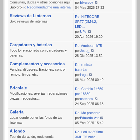
Consultas, dudas y otras opiniones aquí.
por
bikersoy
Subforo:
Recomendadme una linterna
Ver
04 May 2026 17:33
último
Reviews de Linternas
Re: NITECORE
mensaje
Sólo reviews de linternas.
SRT7 (XM-L2,
LED…
por
UPz
Ver
20 Abr 2026 19:20
último
Cargadores y baterías
Re: Acebeam k75
mensaje
Todo lo relacionado con cargadores y
por
Jose_
baterías.
Ver
28 Dic 2025 13:52
último
Complementos y accesorios
Re: reciclar
mensaje
Fundas, difusores, fijaciones, control
baterias
remoto, filtros, etc.
por
irega
Ver
06 Mar 2026 00:49
último
Bricolaje
Re: Cambio 14650
mensaje
Modificaciones, averías, reparaciones,
por 18650.
piezas, repuestos...
por
oseznos
Ver
24 Sep 2025 06:18
último
Galería
Re: Me presento
mensaje
Lugar donde poner las fotos de tus
por
Eduardo Var
linternas.
Ver
05 Ene 2025 15:42
último
A fondo
Re: Led uv 395nm
mensaje
Test de duración, resistencia,
XML-T6 volta…