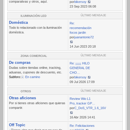
comparativas y otros, aquí.
por
bikersoy
Ver
23 Sep 2023 06:08
último
mensaje
ÚLTIMO MENSAJE
ILUMINACIÓN LED
Doméstica
Re:
Todo lo relacionado con la iluminación
recomendación
doméstica.
focos jardin
por
juanantonio72
Ver
14 Jun 2023 20:18
último
mensaje
ÚLTIMO MENSAJE
ZONA COMERCIAL
De compras
Re: ¡¡¡¡¡ HILO
Dudas sobre tiendas online, tracking,
GENERAL DE
aduanas, cupones de descuento, etc.
CHO…
Subforo:
En camino
por
bikersoy
Ver
09 Jul 2026 17:09
último
mensaje
ÚLTIMO MENSAJE
OTROS
Otras aficiones
Review Wio L1
Por si tienes otras aficiones que quieras
Pro, tracker GP…
compartir.
por
C_DoS_VTR_1.6_16V
Ver
16 Abr 2026 14:41
último
Off Topic
Re: Felicitaciones
mensaje
¿Tienes algo que decir que no sea de