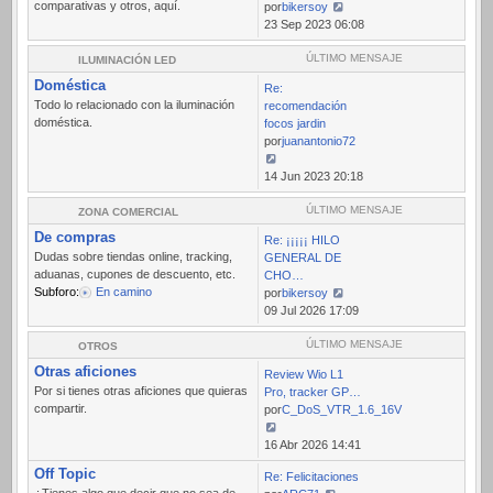
comparativas y otros, aquí.
por
bikersoy
Ver
23 Sep 2023 06:08
último
mensaje
ÚLTIMO MENSAJE
ILUMINACIÓN LED
Doméstica
Re:
Todo lo relacionado con la iluminación
recomendación
doméstica.
focos jardin
por
juanantonio72
Ver
14 Jun 2023 20:18
último
mensaje
ÚLTIMO MENSAJE
ZONA COMERCIAL
De compras
Re: ¡¡¡¡¡ HILO
Dudas sobre tiendas online, tracking,
GENERAL DE
aduanas, cupones de descuento, etc.
CHO…
Subforo:
En camino
por
bikersoy
Ver
09 Jul 2026 17:09
último
mensaje
ÚLTIMO MENSAJE
OTROS
Otras aficiones
Review Wio L1
Por si tienes otras aficiones que quieras
Pro, tracker GP…
compartir.
por
C_DoS_VTR_1.6_16V
Ver
16 Abr 2026 14:41
último
Off Topic
Re: Felicitaciones
mensaje
¿Tienes algo que decir que no sea de