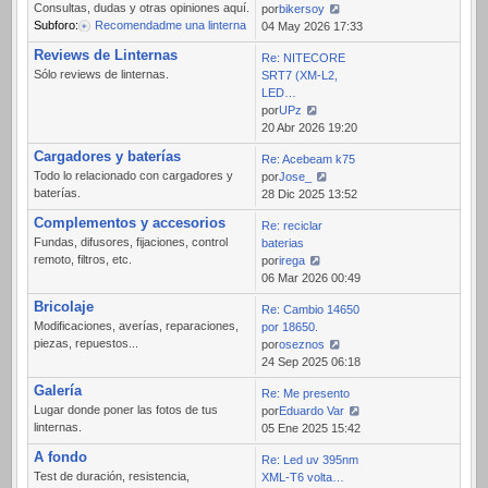
Consultas, dudas y otras opiniones aquí.
por
bikersoy
Subforo:
Recomendadme una linterna
Ver
04 May 2026 17:33
último
Reviews de Linternas
Re: NITECORE
mensaje
Sólo reviews de linternas.
SRT7 (XM-L2,
LED…
por
UPz
Ver
20 Abr 2026 19:20
último
Cargadores y baterías
Re: Acebeam k75
mensaje
Todo lo relacionado con cargadores y
por
Jose_
baterías.
Ver
28 Dic 2025 13:52
último
Complementos y accesorios
Re: reciclar
mensaje
Fundas, difusores, fijaciones, control
baterias
remoto, filtros, etc.
por
irega
Ver
06 Mar 2026 00:49
último
Bricolaje
Re: Cambio 14650
mensaje
Modificaciones, averías, reparaciones,
por 18650.
piezas, repuestos...
por
oseznos
Ver
24 Sep 2025 06:18
último
Galería
Re: Me presento
mensaje
Lugar donde poner las fotos de tus
por
Eduardo Var
linternas.
Ver
05 Ene 2025 15:42
último
A fondo
Re: Led uv 395nm
mensaje
Test de duración, resistencia,
XML-T6 volta…