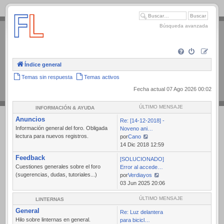
.
Búsqueda avanzada
Índice general
Temas sin respuesta
Temas activos
Fecha actual 07 Ago 2026 00:02
ÚLTIMO MENSAJE
INFORMACIÓN & AYUDA
Anuncios
Re: [14-12-2018] -
Información general del foro. Obligada
Noveno ani…
lectura para nuevos registros.
por
Cano
Ver
14 Dic 2018 12:59
último
Feedback
[SOLUCIONADO]
mensaje
Cuestiones generales sobre el foro
Error al accede…
(sugerencias, dudas, tutoriales...)
por
Verdiayos
Ver
03 Jun 2025 20:06
último
mensaje
ÚLTIMO MENSAJE
LINTERNAS
General
Re: Luz delantera
Hilo sobre linternas en general.
para bicicl…