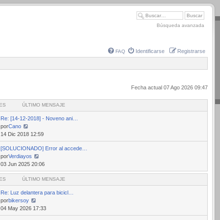
Búsqueda avanzada
Identificarse
Registrarse
FAQ
Fecha actual 07 Ago 2026 09:47
ES
ÚLTIMO MENSAJE
Re: [14-12-2018] - Noveno ani…
por
Cano
Ver
14 Dic 2018 12:59
último
[SOLUCIONADO] Error al accede…
mensaje
por
Verdiayos
Ver
03 Jun 2025 20:06
último
ES
mensaje
ÚLTIMO MENSAJE
Re: Luz delantera para bicicl…
por
bikersoy
Ver
04 May 2026 17:33
último