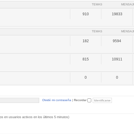
TEMAS
MENSAJ
910
19833
TEMAS
MENSAJ
182
9594
815
10911
0
0
Olvidé mi contraseña
|
Recordar
os en usuarios activos en los últimos 5 minutos)