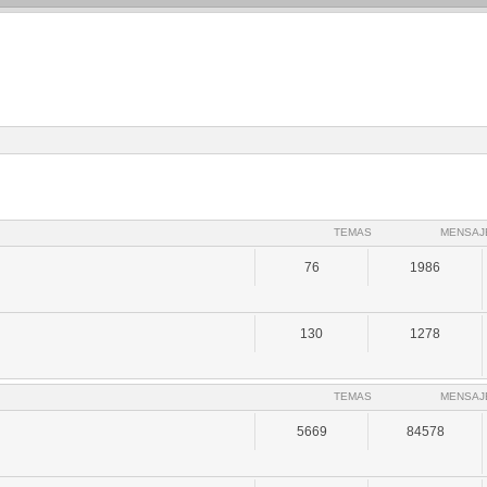
TEMAS
MENSAJ
76
1986
130
1278
TEMAS
MENSAJ
5669
84578