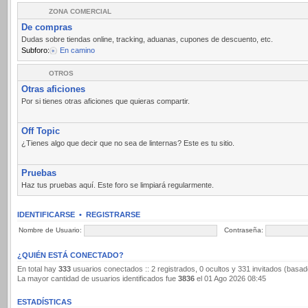
ZONA COMERCIAL
De compras
Dudas sobre tiendas online, tracking, aduanas, cupones de descuento, etc.
Subforo:
En camino
OTROS
Otras aficiones
Por si tienes otras aficiones que quieras compartir.
Off Topic
¿Tienes algo que decir que no sea de linternas? Este es tu sitio.
Pruebas
Haz tus pruebas aquí. Este foro se limpiará regularmente.
IDENTIFICARSE
•
REGISTRARSE
Nombre de Usuario:
Contraseña:
¿QUIÉN ESTÁ CONECTADO?
En total hay
333
usuarios conectados :: 2 registrados, 0 ocultos y 331 invitados (basad
La mayor cantidad de usuarios identificados fue
3836
el 01 Ago 2026 08:45
ESTADÍSTICAS