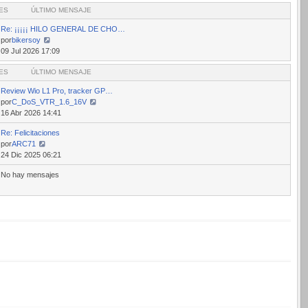
ES
mensaje
ÚLTIMO MENSAJE
Re: ¡¡¡¡¡ HILO GENERAL DE CHO…
por
bikersoy
Ver
09 Jul 2026 17:09
último
ES
mensaje
ÚLTIMO MENSAJE
Review Wio L1 Pro, tracker GP…
por
C_DoS_VTR_1.6_16V
Ver
16 Abr 2026 14:41
último
Re: Felicitaciones
mensaje
por
ARC71
Ver
24 Dic 2025 06:21
último
No hay mensajes
mensaje