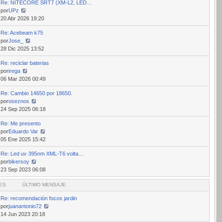
Re: NITECORE SRT7 (XM-L2, LED…
mensaje
por
UPz
Ver
20 Abr 2026 19:20
último
Re: Acebeam k75
mensaje
por
Jose_
Ver
28 Dic 2025 13:52
último
Re: reciclar baterias
mensaje
por
irega
Ver
06 Mar 2026 00:49
último
Re: Cambio 14650 por 18650.
mensaje
por
oseznos
Ver
24 Sep 2025 06:18
último
Re: Me presento
mensaje
por
Eduardo Var
Ver
05 Ene 2025 15:42
último
Re: Led uv 395nm XML-T6 volta…
mensaje
por
bikersoy
Ver
23 Sep 2023 06:08
último
ES
mensaje
ÚLTIMO MENSAJE
Re: recomendación focos jardin
por
juanantonio72
Ver
14 Jun 2023 20:18
último