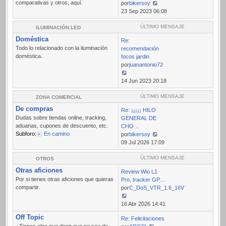
comparativas y otros, aquí.
por
bikersoy
Ver
23 Sep 2023 06:08
último
mensaje
ÚLTIMO MENSAJE
ILUMINACIÓN LED
Doméstica
Re:
Todo lo relacionado con la iluminación
recomendación
doméstica.
focos jardin
por
juanantonio72
Ver
14 Jun 2023 20:18
último
mensaje
ÚLTIMO MENSAJE
ZONA COMERCIAL
De compras
Re: ¡¡¡¡¡ HILO
Dudas sobre tiendas online, tracking,
GENERAL DE
aduanas, cupones de descuento, etc.
CHO…
Subforo:
En camino
por
bikersoy
Ver
09 Jul 2026 17:09
último
mensaje
ÚLTIMO MENSAJE
OTROS
Otras aficiones
Review Wio L1
Por si tienes otras aficiones que quieras
Pro, tracker GP…
compartir.
por
C_DoS_VTR_1.6_16V
Ver
16 Abr 2026 14:41
último
Off Topic
Re: Felicitaciones
mensaje
¿Tienes algo que decir que no sea de