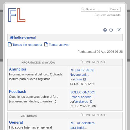
.
Búsqueda avanzada
Índice general
Temas sin respuesta
Temas activos
Fecha actual 09 Ago 2026 01:28
ÚLTIMO MENSAJE
INFORMACIÓN & AYUDA
Anuncios
Re: [14-12-2018] -
Información general del foro. Obligada
Noveno ani…
lectura para nuevos registros.
por
Cano
Ver
14 Dic 2018 12:59
último
Feedback
[SOLUCIONADO]
mensaje
Cuestiones generales sobre el foro
Error al accede…
(sugerencias, dudas, tutoriales...)
por
Verdiayos
Ver
03 Jun 2025 20:06
último
mensaje
ÚLTIMO MENSAJE
LINTERNAS
General
Re: Luz delantera
Hilo sobre linternas en general.
para bicicl…