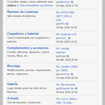
Consultas, dudas y otras opiniones aquí.
por
bikersoy
Subforo:
Recomendadme una linterna
Ver
04 May 2026 17:33
último
Reviews de Linternas
Re: NITECORE
mensaje
Sólo reviews de linternas.
SRT7 (XM-L2,
LED…
por
UPz
Ver
20 Abr 2026 19:20
último
Cargadores y baterías
Re: Acebeam k75
mensaje
Todo lo relacionado con cargadores y
por
Jose_
baterías.
Ver
28 Dic 2025 13:52
último
Complementos y accesorios
Re: reciclar
mensaje
Fundas, difusores, fijaciones, control
baterias
remoto, filtros, etc.
por
irega
Ver
06 Mar 2026 00:49
último
Bricolaje
Re: Cambio 14650
mensaje
Modificaciones, averías, reparaciones,
por 18650.
piezas, repuestos...
por
oseznos
Ver
24 Sep 2025 06:18
último
Galería
Re: Me presento
mensaje
Lugar donde poner las fotos de tus
por
Eduardo Var
linternas.
Ver
05 Ene 2025 15:42
último
A fondo
Re: Led uv 395nm
mensaje
Test de duración, resistencia,
XML-T6 volta…