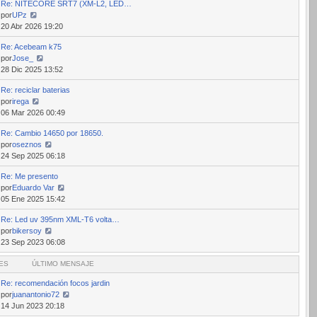
Re: NITECORE SRT7 (XM-L2, LED…
mensaje
por
UPz
Ver
20 Abr 2026 19:20
último
Re: Acebeam k75
mensaje
por
Jose_
Ver
28 Dic 2025 13:52
último
Re: reciclar baterias
mensaje
por
irega
Ver
06 Mar 2026 00:49
último
Re: Cambio 14650 por 18650.
mensaje
por
oseznos
Ver
24 Sep 2025 06:18
último
Re: Me presento
mensaje
por
Eduardo Var
Ver
05 Ene 2025 15:42
último
Re: Led uv 395nm XML-T6 volta…
mensaje
por
bikersoy
Ver
23 Sep 2023 06:08
último
ES
mensaje
ÚLTIMO MENSAJE
Re: recomendación focos jardin
por
juanantonio72
Ver
14 Jun 2023 20:18
último