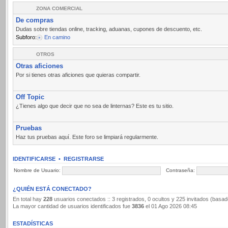
ZONA COMERCIAL
De compras
Dudas sobre tiendas online, tracking, aduanas, cupones de descuento, etc.
Subforo:
En camino
OTROS
Otras aficiones
Por si tienes otras aficiones que quieras compartir.
Off Topic
¿Tienes algo que decir que no sea de linternas? Este es tu sitio.
Pruebas
Haz tus pruebas aquí. Este foro se limpiará regularmente.
IDENTIFICARSE
•
REGISTRARSE
Nombre de Usuario:
Contraseña:
¿QUIÉN ESTÁ CONECTADO?
En total hay
228
usuarios conectados :: 3 registrados, 0 ocultos y 225 invitados (basad
La mayor cantidad de usuarios identificados fue
3836
el 01 Ago 2026 08:45
ESTADÍSTICAS