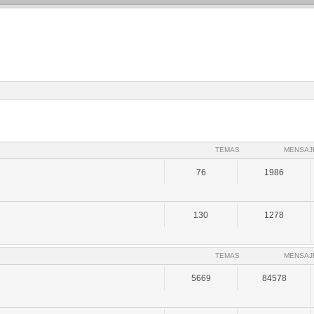
TEMAS
MENSAJ
76
1986
130
1278
TEMAS
MENSAJ
5669
84578