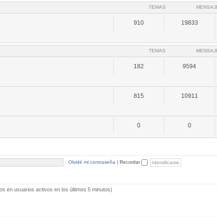
TEMAS
MENSAJ
910
19833
TEMAS
MENSAJ
182
9594
815
10911
0
0
Olvidé mi contraseña
|
Recordar
os en usuarios activos en los últimos 5 minutos)