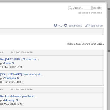
Búsqueda avanzada
Identificarse
Registrarse
FAQ
Fecha actual 06 Ago 2026 21:31
ES
ÚLTIMO MENSAJE
Re: [14-12-2018] - Noveno ani…
por
Cano
Ver
14 Dic 2018 12:59
último
[SOLUCIONADO] Error al accede…
mensaje
por
Verdiayos
Ver
03 Jun 2025 20:06
último
ES
mensaje
ÚLTIMO MENSAJE
Re: Luz delantera para bicicl…
por
bikersoy
Ver
04 May 2026 17:33
último