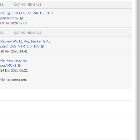
ES
mensaje
ÚLTIMO MENSAJE
Re: ¡¡¡¡¡ HILO GENERAL DE CHO…
por
bikersoy
Ver
09 Jul 2026 17:09
último
ES
mensaje
ÚLTIMO MENSAJE
Review Wio L1 Pro, tracker GP…
por
C_DoS_VTR_1.6_16V
Ver
16 Abr 2026 14:41
último
Re: Felicitaciones
mensaje
por
ARC71
Ver
24 Dic 2025 06:21
último
No hay mensajes
mensaje