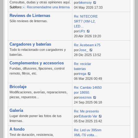
Consultas, dudas y otras opiniones aquí.
por
bikersoy
Subforo:
Recomendadme una linterna
Ver
04 May 2026 17:33
último
Reviews de Linternas
Re: NITECORE
mensaje
Sólo reviews de linternas.
SRT7 (XM-L2,
LED…
por
UPz
Ver
20 Abr 2026 19:20
último
Cargadores y baterías
Re: Acebeam k75
mensaje
Todo lo relacionado con cargadores y
por
Jose_
baterías.
Ver
28 Dic 2025 13:52
último
Complementos y accesorios
Re: reciclar
mensaje
Fundas, difusores, fijaciones, control
baterias
remoto, filtros, etc.
por
irega
Ver
06 Mar 2026 00:49
último
Bricolaje
Re: Cambio 14650
mensaje
Modificaciones, averías, reparaciones,
por 18650.
piezas, repuestos...
por
oseznos
Ver
24 Sep 2025 06:18
último
Galería
Re: Me presento
mensaje
Lugar donde poner las fotos de tus
por
Eduardo Var
linternas.
Ver
05 Ene 2025 15:42
último
A fondo
Re: Led uv 395nm
mensaje
Test de duración, resistencia,
XML-T6 volta…