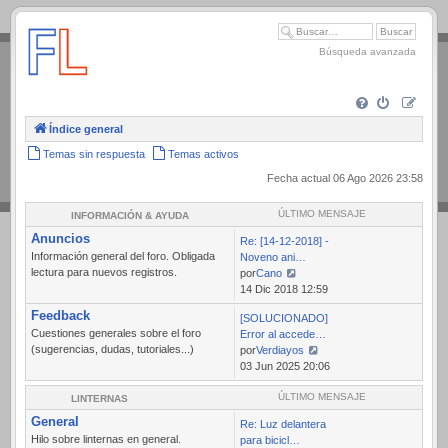
.
Búsqueda avanzada
Índice general
Temas sin respuesta
Temas activos
Fecha actual 06 Ago 2026 23:58
ÚLTIMO MENSAJE
INFORMACIÓN & AYUDA
Anuncios
Re: [14-12-2018] -
Información general del foro. Obligada
Noveno ani…
lectura para nuevos registros.
por
Cano
Ver
14 Dic 2018 12:59
último
Feedback
[SOLUCIONADO]
mensaje
Cuestiones generales sobre el foro
Error al accede…
(sugerencias, dudas, tutoriales...)
por
Verdiayos
Ver
03 Jun 2025 20:06
último
mensaje
ÚLTIMO MENSAJE
LINTERNAS
General
Re: Luz delantera
Hilo sobre linternas en general.
para bicicl…