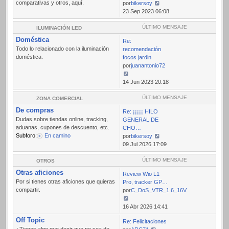
comparativas y otros, aquí.
por
bikersoy
Ver
23 Sep 2023 06:08
último
mensaje
ÚLTIMO MENSAJE
ILUMINACIÓN LED
Doméstica
Re:
Todo lo relacionado con la iluminación
recomendación
doméstica.
focos jardin
por
juanantonio72
Ver
14 Jun 2023 20:18
último
mensaje
ÚLTIMO MENSAJE
ZONA COMERCIAL
De compras
Re: ¡¡¡¡¡ HILO
Dudas sobre tiendas online, tracking,
GENERAL DE
aduanas, cupones de descuento, etc.
CHO…
Subforo:
En camino
por
bikersoy
Ver
09 Jul 2026 17:09
último
mensaje
ÚLTIMO MENSAJE
OTROS
Otras aficiones
Review Wio L1
Por si tienes otras aficiones que quieras
Pro, tracker GP…
compartir.
por
C_DoS_VTR_1.6_16V
Ver
16 Abr 2026 14:41
último
Off Topic
Re: Felicitaciones
mensaje
¿Tienes algo que decir que no sea de