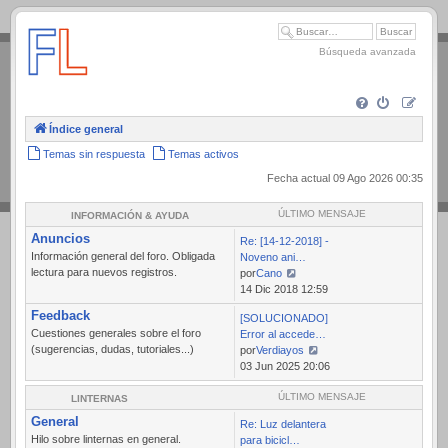
.
Búsqueda avanzada
Índice general
Temas sin respuesta
Temas activos
Fecha actual 09 Ago 2026 00:35
ÚLTIMO MENSAJE
INFORMACIÓN & AYUDA
Anuncios
Re: [14-12-2018] -
Información general del foro. Obligada
Noveno ani…
lectura para nuevos registros.
por
Cano
Ver
14 Dic 2018 12:59
último
Feedback
[SOLUCIONADO]
mensaje
Cuestiones generales sobre el foro
Error al accede…
(sugerencias, dudas, tutoriales...)
por
Verdiayos
Ver
03 Jun 2025 20:06
último
mensaje
ÚLTIMO MENSAJE
LINTERNAS
General
Re: Luz delantera
Hilo sobre linternas en general.
para bicicl…