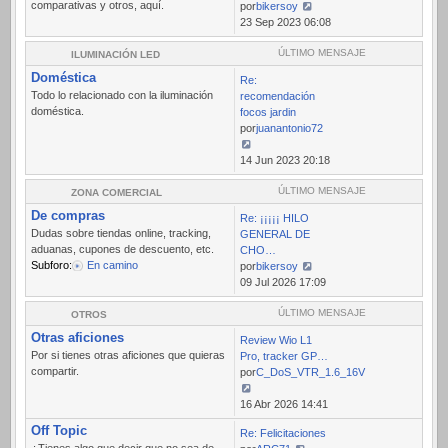
comparativas y otros, aquí.
por
bikersoy
Ver
23 Sep 2023 06:08
último
mensaje
ÚLTIMO MENSAJE
ILUMINACIÓN LED
Doméstica
Re:
Todo lo relacionado con la iluminación
recomendación
doméstica.
focos jardin
por
juanantonio72
Ver
14 Jun 2023 20:18
último
mensaje
ÚLTIMO MENSAJE
ZONA COMERCIAL
De compras
Re: ¡¡¡¡¡ HILO
Dudas sobre tiendas online, tracking,
GENERAL DE
aduanas, cupones de descuento, etc.
CHO…
Subforo:
En camino
por
bikersoy
Ver
09 Jul 2026 17:09
último
mensaje
ÚLTIMO MENSAJE
OTROS
Otras aficiones
Review Wio L1
Por si tienes otras aficiones que quieras
Pro, tracker GP…
compartir.
por
C_DoS_VTR_1.6_16V
Ver
16 Abr 2026 14:41
último
Off Topic
Re: Felicitaciones
mensaje
¿Tienes algo que decir que no sea de