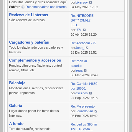
Consultas, dudas y otras opiniones aquí.
por
bikersoy
Subforo:
Recomendadme una linterna
Ver
04 May 2026 17:33
último
Reviews de Linternas
Re: NITECORE
mensaje
Sólo reviews de linternas.
SRT7 (XM-L2,
LED…
por
UPz
Ver
20 Abr 2026 19:20
último
Cargadores y baterías
Re: Acebeam k75
mensaje
Todo lo relacionado con cargadores y
por
Jose_
baterías.
Ver
28 Dic 2025 13:52
último
Complementos y accesorios
Re: reciclar
mensaje
Fundas, difusores, fijaciones, control
baterias
remoto, filtros, etc.
por
irega
Ver
06 Mar 2026 00:49
último
Bricolaje
Re: Cambio 14650
mensaje
Modificaciones, averías, reparaciones,
por 18650.
piezas, repuestos...
por
oseznos
Ver
24 Sep 2025 06:18
último
Galería
Re: Me presento
mensaje
Lugar donde poner las fotos de tus
por
Eduardo Var
linternas.
Ver
05 Ene 2025 15:42
último
A fondo
Re: Led uv 395nm
mensaje
Test de duración, resistencia,
XML-T6 volta…