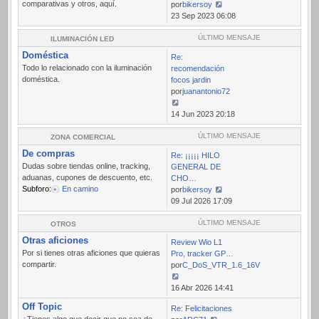
comparativas y otros, aquí.
por
bikersoy
Ver
23 Sep 2023 06:08
último
mensaje
ÚLTIMO MENSAJE
ILUMINACIÓN LED
Doméstica
Re:
Todo lo relacionado con la iluminación
recomendación
doméstica.
focos jardin
por
juanantonio72
Ver
14 Jun 2023 20:18
último
mensaje
ÚLTIMO MENSAJE
ZONA COMERCIAL
De compras
Re: ¡¡¡¡¡ HILO
Dudas sobre tiendas online, tracking,
GENERAL DE
aduanas, cupones de descuento, etc.
CHO…
Subforo:
En camino
por
bikersoy
Ver
09 Jul 2026 17:09
último
mensaje
ÚLTIMO MENSAJE
OTROS
Otras aficiones
Review Wio L1
Por si tienes otras aficiones que quieras
Pro, tracker GP…
compartir.
por
C_DoS_VTR_1.6_16V
Ver
16 Abr 2026 14:41
último
Off Topic
Re: Felicitaciones
mensaje
¿Tienes algo que decir que no sea de