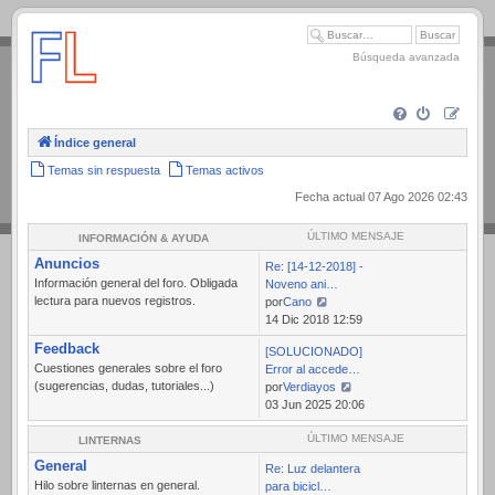
.
Búsqueda avanzada
Índice general
Temas sin respuesta
Temas activos
Fecha actual 07 Ago 2026 02:43
ÚLTIMO MENSAJE
INFORMACIÓN & AYUDA
Anuncios
Re: [14-12-2018] -
Información general del foro. Obligada
Noveno ani…
lectura para nuevos registros.
por
Cano
Ver
14 Dic 2018 12:59
último
Feedback
[SOLUCIONADO]
mensaje
Cuestiones generales sobre el foro
Error al accede…
(sugerencias, dudas, tutoriales...)
por
Verdiayos
Ver
03 Jun 2025 20:06
último
mensaje
ÚLTIMO MENSAJE
LINTERNAS
General
Re: Luz delantera
Hilo sobre linternas en general.
para bicicl…