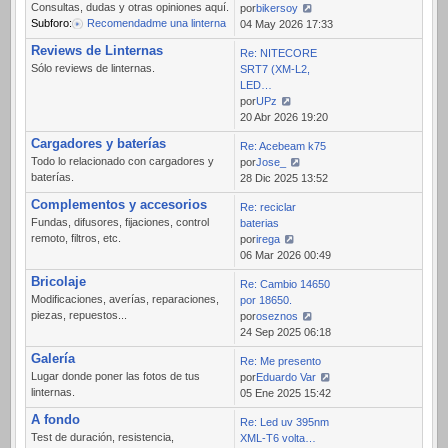
Consultas, dudas y otras opiniones aquí.
por
bikersoy
Subforo:
Recomendadme una linterna
Ver
04 May 2026 17:33
último
Reviews de Linternas
Re: NITECORE
mensaje
Sólo reviews de linternas.
SRT7 (XM-L2,
LED…
por
UPz
Ver
20 Abr 2026 19:20
último
Cargadores y baterías
Re: Acebeam k75
mensaje
Todo lo relacionado con cargadores y
por
Jose_
baterías.
Ver
28 Dic 2025 13:52
último
Complementos y accesorios
Re: reciclar
mensaje
Fundas, difusores, fijaciones, control
baterias
remoto, filtros, etc.
por
irega
Ver
06 Mar 2026 00:49
último
Bricolaje
Re: Cambio 14650
mensaje
Modificaciones, averías, reparaciones,
por 18650.
piezas, repuestos...
por
oseznos
Ver
24 Sep 2025 06:18
último
Galería
Re: Me presento
mensaje
Lugar donde poner las fotos de tus
por
Eduardo Var
linternas.
Ver
05 Ene 2025 15:42
último
A fondo
Re: Led uv 395nm
mensaje
Test de duración, resistencia,
XML-T6 volta…