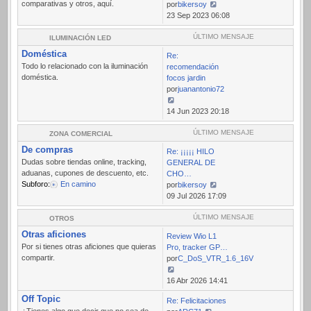
comparativas y otros, aquí.
por
bikersoy
Ver
23 Sep 2023 06:08
último
mensaje
ÚLTIMO MENSAJE
ILUMINACIÓN LED
Doméstica
Re:
Todo lo relacionado con la iluminación
recomendación
doméstica.
focos jardin
por
juanantonio72
Ver
14 Jun 2023 20:18
último
mensaje
ÚLTIMO MENSAJE
ZONA COMERCIAL
De compras
Re: ¡¡¡¡¡ HILO
Dudas sobre tiendas online, tracking,
GENERAL DE
aduanas, cupones de descuento, etc.
CHO…
Subforo:
En camino
por
bikersoy
Ver
09 Jul 2026 17:09
último
mensaje
ÚLTIMO MENSAJE
OTROS
Otras aficiones
Review Wio L1
Por si tienes otras aficiones que quieras
Pro, tracker GP…
compartir.
por
C_DoS_VTR_1.6_16V
Ver
16 Abr 2026 14:41
último
Off Topic
Re: Felicitaciones
mensaje
¿Tienes algo que decir que no sea de