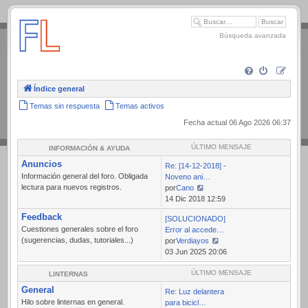
.
Búsqueda avanzada
Índice general
Temas sin respuesta
Temas activos
Fecha actual 06 Ago 2026 06:37
ÚLTIMO MENSAJE
INFORMACIÓN & AYUDA
Anuncios
Re: [14-12-2018] -
Información general del foro. Obligada
Noveno ani…
lectura para nuevos registros.
por
Cano
Ver
14 Dic 2018 12:59
último
Feedback
[SOLUCIONADO]
mensaje
Cuestiones generales sobre el foro
Error al accede…
(sugerencias, dudas, tutoriales...)
por
Verdiayos
Ver
03 Jun 2025 20:06
último
mensaje
ÚLTIMO MENSAJE
LINTERNAS
General
Re: Luz delantera
Hilo sobre linternas en general.
para bicicl…