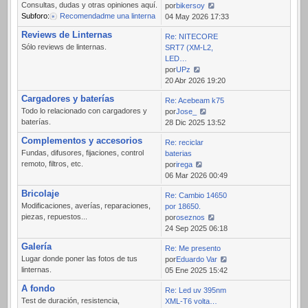
Consultas, dudas y otras opiniones aquí.
por
bikersoy
Subforo:
Recomendadme una linterna
Ver
04 May 2026 17:33
último
Reviews de Linternas
Re: NITECORE
mensaje
Sólo reviews de linternas.
SRT7 (XM-L2,
LED…
por
UPz
Ver
20 Abr 2026 19:20
último
Cargadores y baterías
Re: Acebeam k75
mensaje
Todo lo relacionado con cargadores y
por
Jose_
baterías.
Ver
28 Dic 2025 13:52
último
Complementos y accesorios
Re: reciclar
mensaje
Fundas, difusores, fijaciones, control
baterias
remoto, filtros, etc.
por
irega
Ver
06 Mar 2026 00:49
último
Bricolaje
Re: Cambio 14650
mensaje
Modificaciones, averías, reparaciones,
por 18650.
piezas, repuestos...
por
oseznos
Ver
24 Sep 2025 06:18
último
Galería
Re: Me presento
mensaje
Lugar donde poner las fotos de tus
por
Eduardo Var
linternas.
Ver
05 Ene 2025 15:42
último
A fondo
Re: Led uv 395nm
mensaje
Test de duración, resistencia,
XML-T6 volta…