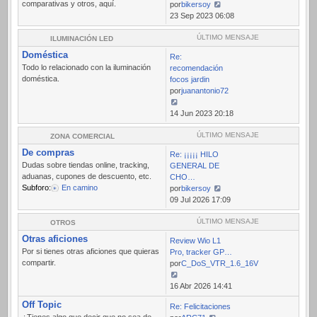
comparativas y otros, aquí.
por
bikersoy
Ver
23 Sep 2023 06:08
último
mensaje
ÚLTIMO MENSAJE
ILUMINACIÓN LED
Doméstica
Re:
Todo lo relacionado con la iluminación
recomendación
doméstica.
focos jardin
por
juanantonio72
Ver
14 Jun 2023 20:18
último
mensaje
ÚLTIMO MENSAJE
ZONA COMERCIAL
De compras
Re: ¡¡¡¡¡ HILO
Dudas sobre tiendas online, tracking,
GENERAL DE
aduanas, cupones de descuento, etc.
CHO…
Subforo:
En camino
por
bikersoy
Ver
09 Jul 2026 17:09
último
mensaje
ÚLTIMO MENSAJE
OTROS
Otras aficiones
Review Wio L1
Por si tienes otras aficiones que quieras
Pro, tracker GP…
compartir.
por
C_DoS_VTR_1.6_16V
Ver
16 Abr 2026 14:41
último
Off Topic
Re: Felicitaciones
mensaje
¿Tienes algo que decir que no sea de