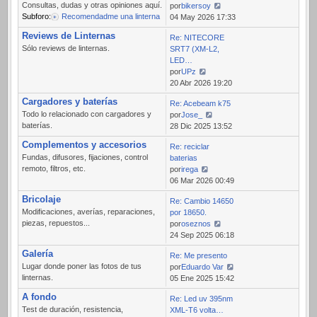
Consultas, dudas y otras opiniones aquí.
por
bikersoy
Subforo:
Recomendadme una linterna
Ver
04 May 2026 17:33
último
Reviews de Linternas
Re: NITECORE
mensaje
Sólo reviews de linternas.
SRT7 (XM-L2,
LED…
por
UPz
Ver
20 Abr 2026 19:20
último
Cargadores y baterías
Re: Acebeam k75
mensaje
Todo lo relacionado con cargadores y
por
Jose_
baterías.
Ver
28 Dic 2025 13:52
último
Complementos y accesorios
Re: reciclar
mensaje
Fundas, difusores, fijaciones, control
baterias
remoto, filtros, etc.
por
irega
Ver
06 Mar 2026 00:49
último
Bricolaje
Re: Cambio 14650
mensaje
Modificaciones, averías, reparaciones,
por 18650.
piezas, repuestos...
por
oseznos
Ver
24 Sep 2025 06:18
último
Galería
Re: Me presento
mensaje
Lugar donde poner las fotos de tus
por
Eduardo Var
linternas.
Ver
05 Ene 2025 15:42
último
A fondo
Re: Led uv 395nm
mensaje
Test de duración, resistencia,
XML-T6 volta…