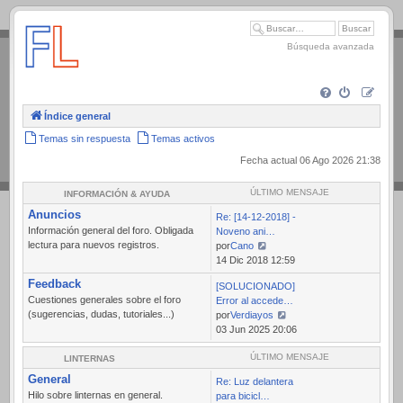
.
Búsqueda avanzada
Índice general
Temas sin respuesta
Temas activos
Fecha actual 06 Ago 2026 21:38
ÚLTIMO MENSAJE
INFORMACIÓN & AYUDA
Anuncios
Re: [14-12-2018] -
Información general del foro. Obligada
Noveno ani…
lectura para nuevos registros.
por
Cano
Ver
14 Dic 2018 12:59
último
Feedback
[SOLUCIONADO]
mensaje
Cuestiones generales sobre el foro
Error al accede…
(sugerencias, dudas, tutoriales...)
por
Verdiayos
Ver
03 Jun 2025 20:06
último
mensaje
ÚLTIMO MENSAJE
LINTERNAS
General
Re: Luz delantera
Hilo sobre linternas en general.
para bicicl…