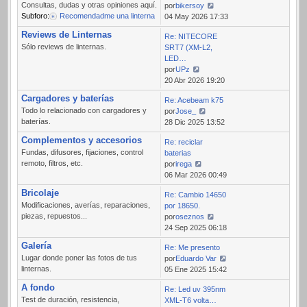
Consultas, dudas y otras opiniones aquí.
por
bikersoy
Subforo:
Recomendadme una linterna
Ver
04 May 2026 17:33
último
Reviews de Linternas
Re: NITECORE
mensaje
Sólo reviews de linternas.
SRT7 (XM-L2,
LED…
por
UPz
Ver
20 Abr 2026 19:20
último
Cargadores y baterías
Re: Acebeam k75
mensaje
Todo lo relacionado con cargadores y
por
Jose_
baterías.
Ver
28 Dic 2025 13:52
último
Complementos y accesorios
Re: reciclar
mensaje
Fundas, difusores, fijaciones, control
baterias
remoto, filtros, etc.
por
irega
Ver
06 Mar 2026 00:49
último
Bricolaje
Re: Cambio 14650
mensaje
Modificaciones, averías, reparaciones,
por 18650.
piezas, repuestos...
por
oseznos
Ver
24 Sep 2025 06:18
último
Galería
Re: Me presento
mensaje
Lugar donde poner las fotos de tus
por
Eduardo Var
linternas.
Ver
05 Ene 2025 15:42
último
A fondo
Re: Led uv 395nm
mensaje
Test de duración, resistencia,
XML-T6 volta…