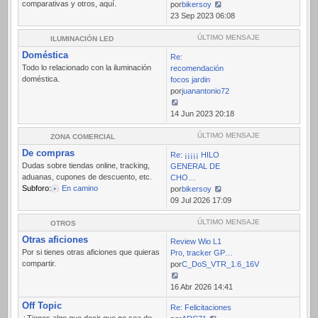
comparativas y otros, aquí.
por
bikersoy
Ver
23 Sep 2023 06:08
último
mensaje
ÚLTIMO MENSAJE
ILUMINACIÓN LED
Doméstica
Re:
Todo lo relacionado con la iluminación
recomendación
doméstica.
focos jardin
por
juanantonio72
Ver
14 Jun 2023 20:18
último
mensaje
ÚLTIMO MENSAJE
ZONA COMERCIAL
De compras
Re: ¡¡¡¡¡ HILO
Dudas sobre tiendas online, tracking,
GENERAL DE
aduanas, cupones de descuento, etc.
CHO…
Subforo:
En camino
por
bikersoy
Ver
09 Jul 2026 17:09
último
mensaje
ÚLTIMO MENSAJE
OTROS
Otras aficiones
Review Wio L1
Por si tienes otras aficiones que quieras
Pro, tracker GP…
compartir.
por
C_DoS_VTR_1.6_16V
Ver
16 Abr 2026 14:41
último
Off Topic
Re: Felicitaciones
mensaje
¿Tienes algo que decir que no sea de