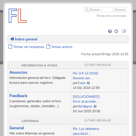
.
Búsqueda avanzada
Índice general
Temas sin respuesta
Temas activos
Fecha actual 08 Ago 2026 14:55
ÚLTIMO MENSAJE
INFORMACIÓN & AYUDA
Anuncios
Re: [14-12-2018] -
Información general del foro. Obligada
Noveno ani…
lectura para nuevos registros.
por
Cano
Ver
14 Dic 2018 12:59
último
Feedback
[SOLUCIONADO]
mensaje
Cuestiones generales sobre el foro
Error al accede…
(sugerencias, dudas, tutoriales...)
por
Verdiayos
Ver
03 Jun 2025 20:06
último
mensaje
ÚLTIMO MENSAJE
LINTERNAS
General
Re: Luz delantera
Hilo sobre linternas en general.
para bicicl…