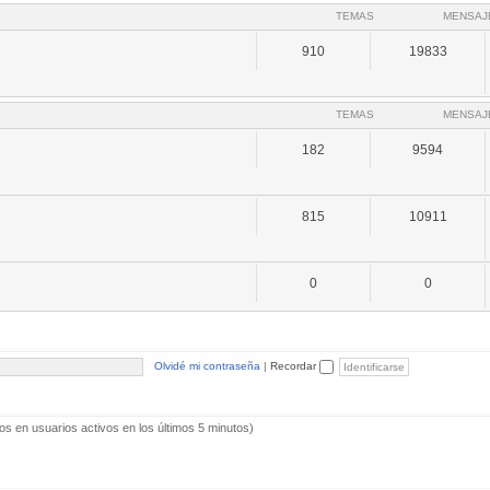
TEMAS
MENSAJ
910
19833
TEMAS
MENSAJ
182
9594
815
10911
0
0
Olvidé mi contraseña
|
Recordar
os en usuarios activos en los últimos 5 minutos)