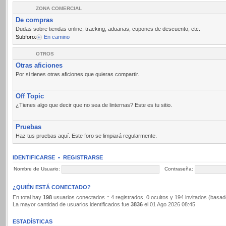
ZONA COMERCIAL
De compras
Dudas sobre tiendas online, tracking, aduanas, cupones de descuento, etc.
Subforo:
En camino
OTROS
Otras aficiones
Por si tienes otras aficiones que quieras compartir.
Off Topic
¿Tienes algo que decir que no sea de linternas? Este es tu sitio.
Pruebas
Haz tus pruebas aquí. Este foro se limpiará regularmente.
IDENTIFICARSE
•
REGISTRARSE
Nombre de Usuario:
Contraseña:
¿QUIÉN ESTÁ CONECTADO?
En total hay
198
usuarios conectados :: 4 registrados, 0 ocultos y 194 invitados (basad
La mayor cantidad de usuarios identificados fue
3836
el 01 Ago 2026 08:45
ESTADÍSTICAS