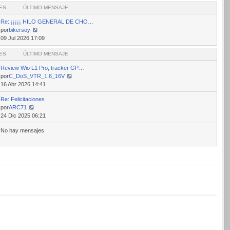
ES
mensaje
ÚLTIMO MENSAJE
Re: ¡¡¡¡¡ HILO GENERAL DE CHO…
por
bikersoy
Ver
09 Jul 2026 17:09
último
ES
mensaje
ÚLTIMO MENSAJE
Review Wio L1 Pro, tracker GP…
por
C_DoS_VTR_1.6_16V
Ver
16 Abr 2026 14:41
último
Re: Felicitaciones
mensaje
por
ARC71
Ver
24 Dic 2025 06:21
último
No hay mensajes
mensaje