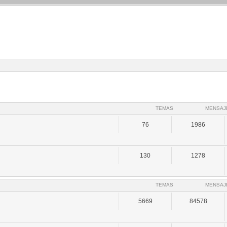
TEMAS
MENSAJ
76
1986
130
1278
TEMAS
MENSAJ
5669
84578