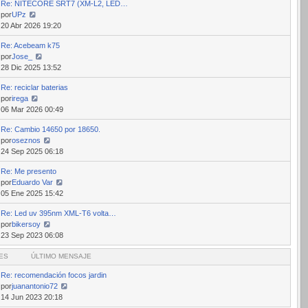
Re: NITECORE SRT7 (XM-L2, LED…
mensaje
por
UPz
Ver
20 Abr 2026 19:20
último
Re: Acebeam k75
mensaje
por
Jose_
Ver
28 Dic 2025 13:52
último
Re: reciclar baterias
mensaje
por
irega
Ver
06 Mar 2026 00:49
último
Re: Cambio 14650 por 18650.
mensaje
por
oseznos
Ver
24 Sep 2025 06:18
último
Re: Me presento
mensaje
por
Eduardo Var
Ver
05 Ene 2025 15:42
último
Re: Led uv 395nm XML-T6 volta…
mensaje
por
bikersoy
Ver
23 Sep 2023 06:08
último
ES
mensaje
ÚLTIMO MENSAJE
Re: recomendación focos jardin
por
juanantonio72
Ver
14 Jun 2023 20:18
último