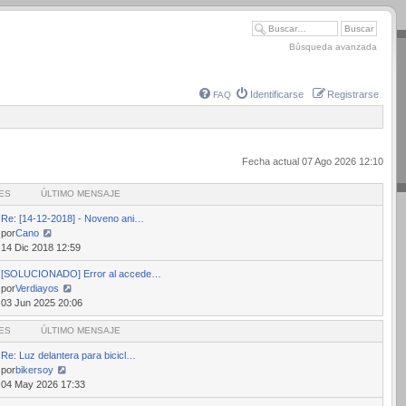
Búsqueda avanzada
Identificarse
Registrarse
FAQ
Fecha actual 07 Ago 2026 12:10
ES
ÚLTIMO MENSAJE
Re: [14-12-2018] - Noveno ani…
por
Cano
Ver
14 Dic 2018 12:59
último
[SOLUCIONADO] Error al accede…
mensaje
por
Verdiayos
Ver
03 Jun 2025 20:06
último
ES
mensaje
ÚLTIMO MENSAJE
Re: Luz delantera para bicicl…
por
bikersoy
Ver
04 May 2026 17:33
último