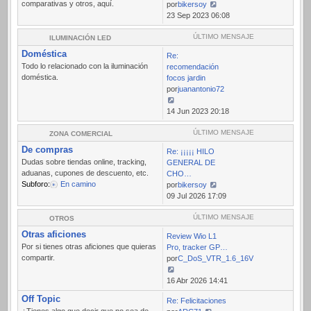
comparativas y otros, aquí.
por
bikersoy
Ver
23 Sep 2023 06:08
último
mensaje
ÚLTIMO MENSAJE
ILUMINACIÓN LED
Doméstica
Re:
Todo lo relacionado con la iluminación
recomendación
doméstica.
focos jardin
por
juanantonio72
Ver
14 Jun 2023 20:18
último
mensaje
ÚLTIMO MENSAJE
ZONA COMERCIAL
De compras
Re: ¡¡¡¡¡ HILO
Dudas sobre tiendas online, tracking,
GENERAL DE
aduanas, cupones de descuento, etc.
CHO…
Subforo:
En camino
por
bikersoy
Ver
09 Jul 2026 17:09
último
mensaje
ÚLTIMO MENSAJE
OTROS
Otras aficiones
Review Wio L1
Por si tienes otras aficiones que quieras
Pro, tracker GP…
compartir.
por
C_DoS_VTR_1.6_16V
Ver
16 Abr 2026 14:41
último
Off Topic
Re: Felicitaciones
mensaje
¿Tienes algo que decir que no sea de