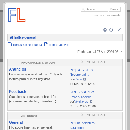
.
Búsqueda avanzada
Índice general
Temas sin respuesta
Temas activos
Fecha actual 07 Ago 2026 03:14
ÚLTIMO MENSAJE
INFORMACIÓN & AYUDA
Anuncios
Re: [14-12-2018] -
Información general del foro. Obligada
Noveno ani…
lectura para nuevos registros.
por
Cano
Ver
14 Dic 2018 12:59
último
Feedback
[SOLUCIONADO]
mensaje
Cuestiones generales sobre el foro
Error al accede…
(sugerencias, dudas, tutoriales...)
por
Verdiayos
Ver
03 Jun 2025 20:06
último
mensaje
ÚLTIMO MENSAJE
LINTERNAS
General
Re: Luz delantera
Hilo sobre linternas en general.
para bicicl…