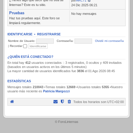
por
ARC71
linternas? Este es tu sitio.
Ver
24 Dic 2025 06:21
último
Pruebas
No hay mensajes
mensaje
Haz tus pruebas aquí. Este foro se
limpiará regularmente.
IDENTIFICARSE
•
REGISTRARSE
Nombre de Usuario:
Contraseña:
Olvidé mi contraseña
|
Recordar
¿QUIÉN ESTÁ CONECTADO?
En total hay
412
usuarios conectados :: 3 registrados, 0 ocultos y 409 invitados
(basados en usuarios activos en los últimos 5 minutos)
La mayor cantidad de usuarios identificados fue
3836
el 01 Ago 2026 08:45
ESTADÍSTICAS
Mensajes totales
210043
•Temas totales
12669
•Usuarios totales
5355
•Nuestro
usuario más reciente es
Patricia Margozzi
Todos los horarios son
UTC+02:00
.
© ForoLinternas