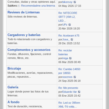
Consultas, dudas y otras opiniones aquí.
por
bikersoy
Subforo:
Recomendadme una linterna
Ver
04 May 2026 17:33
último
Reviews de Linternas
Re: NITECORE
mensaje
Sólo reviews de linternas.
SRT7 (XM-L2,
LED…
por
UPz
Ver
20 Abr 2026 19:20
último
Cargadores y baterías
Re: Acebeam k75
mensaje
Todo lo relacionado con cargadores y
por
Jose_
baterías.
Ver
28 Dic 2025 13:52
último
Complementos y accesorios
Re: reciclar
mensaje
Fundas, difusores, fijaciones, control
baterias
remoto, filtros, etc.
por
irega
Ver
06 Mar 2026 00:49
último
Bricolaje
Re: Cambio 14650
mensaje
Modificaciones, averías, reparaciones,
por 18650.
piezas, repuestos...
por
oseznos
Ver
24 Sep 2025 06:18
último
Galería
Re: Me presento
mensaje
Lugar donde poner las fotos de tus
por
Eduardo Var
linternas.
Ver
05 Ene 2025 15:42
último
A fondo
Re: Led uv 395nm
mensaje
Test de duración, resistencia,
XML-T6 volta…