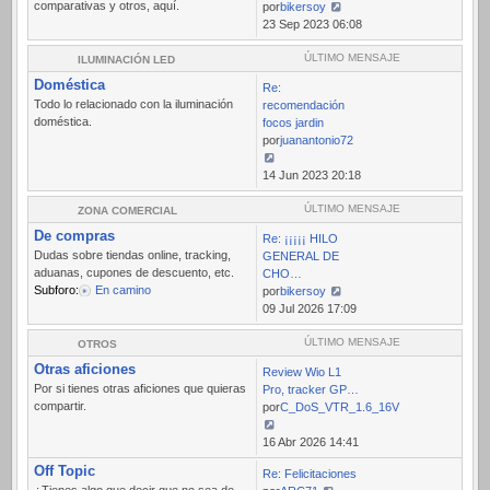
comparativas y otros, aquí.
por
bikersoy
Ver
23 Sep 2023 06:08
último
mensaje
ÚLTIMO MENSAJE
ILUMINACIÓN LED
Doméstica
Re:
Todo lo relacionado con la iluminación
recomendación
doméstica.
focos jardin
por
juanantonio72
Ver
14 Jun 2023 20:18
último
mensaje
ÚLTIMO MENSAJE
ZONA COMERCIAL
De compras
Re: ¡¡¡¡¡ HILO
Dudas sobre tiendas online, tracking,
GENERAL DE
aduanas, cupones de descuento, etc.
CHO…
Subforo:
En camino
por
bikersoy
Ver
09 Jul 2026 17:09
último
mensaje
ÚLTIMO MENSAJE
OTROS
Otras aficiones
Review Wio L1
Por si tienes otras aficiones que quieras
Pro, tracker GP…
compartir.
por
C_DoS_VTR_1.6_16V
Ver
16 Abr 2026 14:41
último
Off Topic
Re: Felicitaciones
mensaje
¿Tienes algo que decir que no sea de