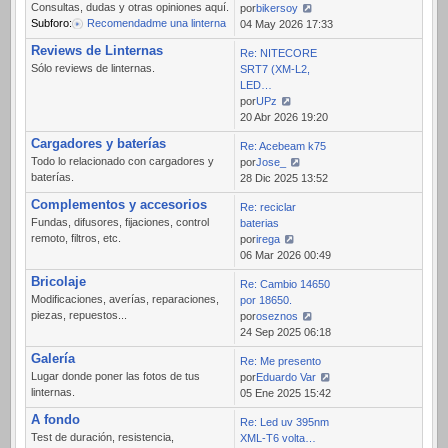
Consultas, dudas y otras opiniones aquí.
por
bikersoy
Subforo:
Recomendadme una linterna
Ver
04 May 2026 17:33
último
Reviews de Linternas
Re: NITECORE
mensaje
Sólo reviews de linternas.
SRT7 (XM-L2,
LED…
por
UPz
Ver
20 Abr 2026 19:20
último
Cargadores y baterías
Re: Acebeam k75
mensaje
Todo lo relacionado con cargadores y
por
Jose_
baterías.
Ver
28 Dic 2025 13:52
último
Complementos y accesorios
Re: reciclar
mensaje
Fundas, difusores, fijaciones, control
baterias
remoto, filtros, etc.
por
irega
Ver
06 Mar 2026 00:49
último
Bricolaje
Re: Cambio 14650
mensaje
Modificaciones, averías, reparaciones,
por 18650.
piezas, repuestos...
por
oseznos
Ver
24 Sep 2025 06:18
último
Galería
Re: Me presento
mensaje
Lugar donde poner las fotos de tus
por
Eduardo Var
linternas.
Ver
05 Ene 2025 15:42
último
A fondo
Re: Led uv 395nm
mensaje
Test de duración, resistencia,
XML-T6 volta…