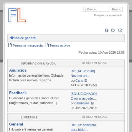
.
Búsqueda avanzada
Índice general
Temas sin respuesta
Temas activos
Fecha actual 10 Ago 2026 12:08
ÚLTIMO MENSAJE
INFORMACIÓN & AYUDA
Anuncios
Re: [14-12-2018] -
Información general del foro. Obligada
Noveno ani…
lectura para nuevos registros.
por
Cano
Ver
14 Dic 2018 12:59
último
Feedback
[SOLUCIONADO]
mensaje
Cuestiones generales sobre el foro
Error al accede…
(sugerencias, dudas, tutoriales...)
por
Verdiayos
Ver
03 Jun 2025 20:06
último
mensaje
ÚLTIMO MENSAJE
LINTERNAS
General
Re: Luz delantera
Hilo sobre linternas en general.
para bicicl…