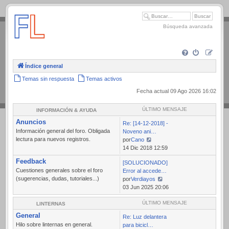
.
Búsqueda avanzada
Índice general
Temas sin respuesta
Temas activos
Fecha actual 09 Ago 2026 16:02
ÚLTIMO MENSAJE
INFORMACIÓN & AYUDA
Anuncios
Re: [14-12-2018] -
Información general del foro. Obligada
Noveno ani…
lectura para nuevos registros.
por
Cano
Ver
14 Dic 2018 12:59
último
Feedback
[SOLUCIONADO]
mensaje
Cuestiones generales sobre el foro
Error al accede…
(sugerencias, dudas, tutoriales...)
por
Verdiayos
Ver
03 Jun 2025 20:06
último
mensaje
ÚLTIMO MENSAJE
LINTERNAS
General
Re: Luz delantera
Hilo sobre linternas en general.
para bicicl…