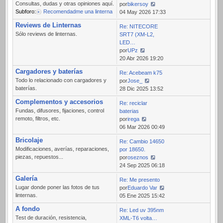
Consultas, dudas y otras opiniones aquí.
por
bikersoy
Subforo:
Recomendadme una linterna
Ver
04 May 2026 17:33
último
Reviews de Linternas
Re: NITECORE
mensaje
Sólo reviews de linternas.
SRT7 (XM-L2,
LED…
por
UPz
Ver
20 Abr 2026 19:20
último
Cargadores y baterías
Re: Acebeam k75
mensaje
Todo lo relacionado con cargadores y
por
Jose_
baterías.
Ver
28 Dic 2025 13:52
último
Complementos y accesorios
Re: reciclar
mensaje
Fundas, difusores, fijaciones, control
baterias
remoto, filtros, etc.
por
irega
Ver
06 Mar 2026 00:49
último
Bricolaje
Re: Cambio 14650
mensaje
Modificaciones, averías, reparaciones,
por 18650.
piezas, repuestos...
por
oseznos
Ver
24 Sep 2025 06:18
último
Galería
Re: Me presento
mensaje
Lugar donde poner las fotos de tus
por
Eduardo Var
linternas.
Ver
05 Ene 2025 15:42
último
A fondo
Re: Led uv 395nm
mensaje
Test de duración, resistencia,
XML-T6 volta…