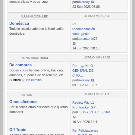
comparativas y otros, aquí.
por
bikersoy
Ver
23 Sep 2023 06:08
último
mensaje
ÚLTIMO MENSAJE
ILUMINACIÓN LED
Doméstica
Re:
Todo lo relacionado con la iluminación
recomendación
doméstica.
focos jardin
por
juanantonio72
Ver
14 Jun 2023 20:18
último
mensaje
ÚLTIMO MENSAJE
ZONA COMERCIAL
De compras
Re: ¡¡¡¡¡ HILO
Dudas sobre tiendas online, tracking,
GENERAL DE
aduanas, cupones de descuento, etc.
CHO…
Subforo:
En camino
por
bikersoy
Ver
09 Jul 2026 17:09
último
mensaje
ÚLTIMO MENSAJE
OTROS
Otras aficiones
Review Wio L1
Por si tienes otras aficiones que quieras
Pro, tracker GP…
compartir.
por
C_DoS_VTR_1.6_16V
Ver
16 Abr 2026 14:41
último
Off Topic
Re: Felicitaciones
mensaje
¿Tienes algo que decir que no sea de