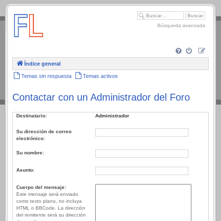
.
Búsqueda avanzada
Índice general
Temas sin respuesta
Temas activos
Contactar con un Administrador del Foro
Destinatario:
Administrador
Su dirección de correo
electrónico:
Su nombre:
Asunto:
Cuerpo del mensaje:
Este mensaje será enviado
como texto plano, no incluya
HTML o BBCode. La dirección
del remitente será su dirección