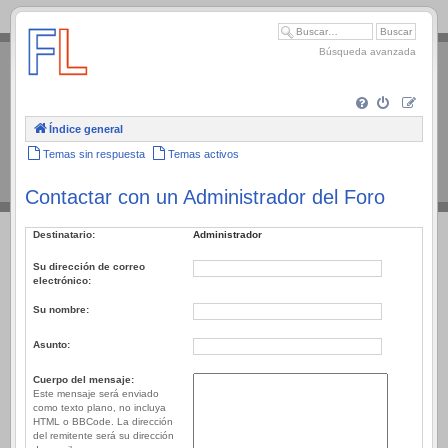
.
Búsqueda avanzada
Índice general
Temas sin respuesta
Temas activos
Contactar con un Administrador del Foro
Destinatario:
Administrador
Su dirección de correo
electrónico:
Su nombre:
Asunto:
Cuerpo del mensaje:
Este mensaje será enviado
como texto plano, no incluya
HTML o BBCode. La dirección
del remitente será su dirección