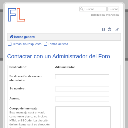
.
Búsqueda avanzada
Índice general
Temas sin respuesta
Temas activos
Contactar con un Administrador del Foro
Destinatario:
Administrador
Su dirección de correo
electrónico:
Su nombre:
Asunto:
Cuerpo del mensaje:
Este mensaje será enviado
como texto plano, no incluya
HTML o BBCode. La dirección
del remitente será su dirección