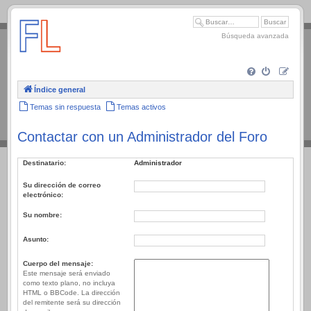
.
Búsqueda avanzada
Índice general
Temas sin respuesta
Temas activos
Contactar con un Administrador del Foro
Destinatario:
Administrador
Su dirección de correo
electrónico:
Su nombre:
Asunto:
Cuerpo del mensaje:
Este mensaje será enviado
como texto plano, no incluya
HTML o BBCode. La dirección
del remitente será su dirección