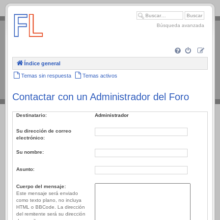
.
Búsqueda avanzada
Índice general
Temas sin respuesta
Temas activos
Contactar con un Administrador del Foro
Destinatario:
Administrador
Su dirección de correo
electrónico:
Su nombre:
Asunto:
Cuerpo del mensaje:
Este mensaje será enviado
como texto plano, no incluya
HTML o BBCode. La dirección
del remitente será su dirección