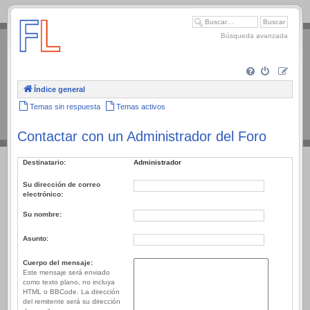
.
Búsqueda avanzada
Índice general
Temas sin respuesta
Temas activos
Contactar con un Administrador del Foro
Destinatario:
Administrador
Su dirección de correo
electrónico:
Su nombre:
Asunto:
Cuerpo del mensaje:
Este mensaje será enviado
como texto plano, no incluya
HTML o BBCode. La dirección
del remitente será su dirección