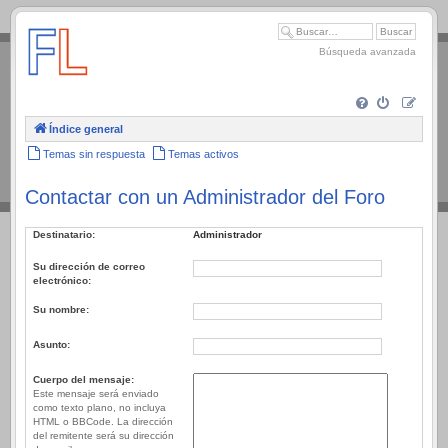
.
Búsqueda avanzada
Índice general
Temas sin respuesta
Temas activos
Contactar con un Administrador del Foro
Destinatario:
Administrador
Su dirección de correo
electrónico:
Su nombre:
Asunto:
Cuerpo del mensaje:
Este mensaje será enviado
como texto plano, no incluya
HTML o BBCode. La dirección
del remitente será su dirección