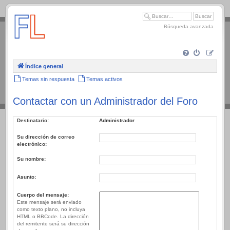
.
Búsqueda avanzada
Índice general
Temas sin respuesta
Temas activos
Contactar con un Administrador del Foro
Destinatario:
Administrador
Su dirección de correo
electrónico:
Su nombre:
Asunto:
Cuerpo del mensaje:
Este mensaje será enviado
como texto plano, no incluya
HTML o BBCode. La dirección
del remitente será su dirección