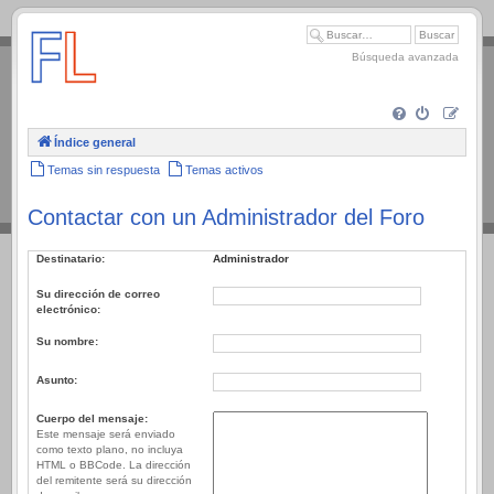
.
Búsqueda avanzada
Índice general
Temas sin respuesta
Temas activos
Contactar con un Administrador del Foro
Destinatario:
Administrador
Su dirección de correo
electrónico:
Su nombre:
Asunto:
Cuerpo del mensaje:
Este mensaje será enviado
como texto plano, no incluya
HTML o BBCode. La dirección
del remitente será su dirección